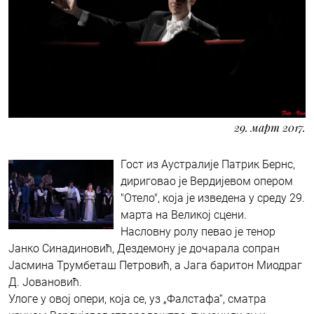
29. март 2017.
Гост из Аустралије Патрик Бернс,
дириговао је Вердијевом опером
"Отело", која је изведена у среду 29.
марта на Великој сцени.
Насловну ролу певао је тенор
Јанко Синадиновић, Дездемону је дочарала сопран
Јасмина Трумбеташ Петровић, а Јага баритон Миодраг
Д. Јовановић.
Улоге у овој опери, која се, уз „Фалстафа“, сматра