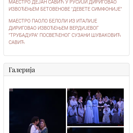
МАЕСТРО ДЕЈАН САВИЋ У РУСИЈИ ДИРИГОВАО
ИЗВОЂЕЊЕМ БЕТОВЕНОВЕ "ДЕВЕТЕ СИМФОНИЈЕ"
МАЕСТРО ПАОЛО БЕЛОЛИ ИЗ ИТАЛИЈЕ
ДИРИГОВАО ИЗВОЂЕЊЕМ ВЕРДИЈЕВОГ
"ТРУБАДУРА" ПОСВЕЋЕНОГ СУЗАНИ ШУВАКОВИЋ
САВИЋ
Галерија
vic0521
vic0642