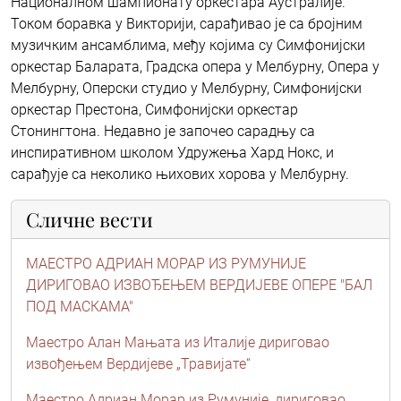
Националном шампионату оркестара Аустралије.
Током боравка у Викторији, сарађивао је са бројним
музичким ансамблима, међу којима су Симфонијски
оркестар Баларата, Градска опера у Мелбурну, Опера у
Мелбурну, Оперски студио у Мелбурну, Симфонијски
оркестар Престона, Симфонијски оркестар
Стонингтона. Недавно је започео сарадњу са
инспиративном школом Удружења Хард Нокс, и
сарађује са неколико њихових хорова у Мелбурну.
Сличне вести
МАЕСТРО АДРИАН МОРАР ИЗ РУМУНИЈЕ
ДИРИГОВАО ИЗВОЂЕЊЕМ ВЕРДИЈЕВЕ ОПЕРЕ "БАЛ
ПОД МАСКАМА"
Маестро Алан Мањата из Италије дириговао
извођењем Вердијеве „Травијате“
Маестро Адриан Морар из Румуније, дириговао