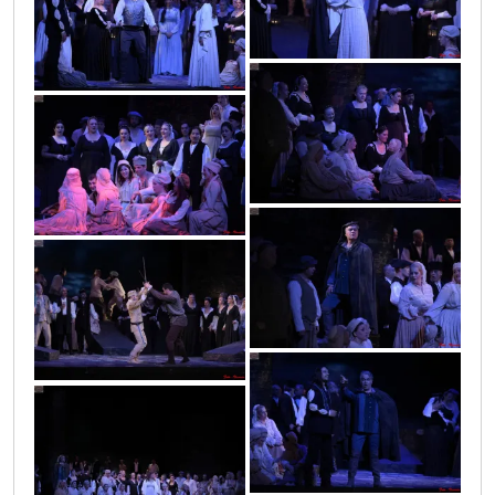
vic0545
vic0579
vic0578
vic0550
vic0617
vic0565
vic0517