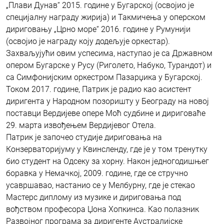
„Плави Дунав“ 2015. године у Бугарској (освојио је
специјалну награду жирија) и Такмичења у оперском
дириговању „Црно море“ 2016. године у Румунији
(освојио је награду коју додељује оркестар).
Захваљујући овим успесима, наступао је са Државном
опером Бугарске у Русу (Риголето, Набуко, Турандот) и
са Симфонијским оркестром Пазарџика у Бугарској.
Током 2017. године, Патрик је радио као асистент
диригента у Народном позоришту у Београду на новој
поставци Вердијеве опере Моћ судбине и дириговаће
29. марта извођењем Вердијевог Отела.
Патрик је започео студије дириговања на
Конзерваторијуму у Квинсленду, где је у том тренутку
био студент на Одсеку за хорну. Након једногодишњег
боравка у Немачкој, 2009. године, где се стручно
усавршавао, настанио се у Мелбурну, где је стекао
Мастерс диплому из музике и дириговања под
вођством професора Џона Хопкинса. Као полазник
Развојног програма за диригенте Аустралијске