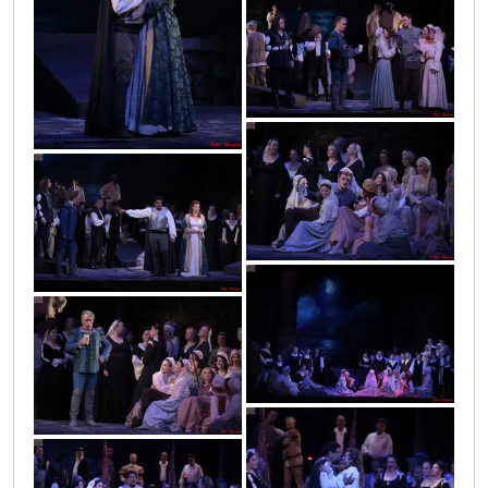
vic0583
vic0596
vic0635
vic0580
vic0590
vic0547