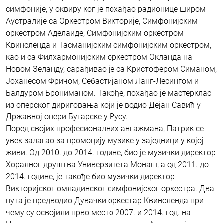
симфоније, у оквиру ког је похађао радионице широм
Аустралије са Оркестром Викторије, Симфонијским
оркестром Аделаиде, Симфонијским оркестром
Квинсленда и Тасманијским симфонијским оркестром,
као и са Филхармонијским оркестром Окланда на
Новом Зеланду, сарађивао је са Кристофером Симаном,
Јоханесом Фричом, Себастијаном Ланг-Лесингом и
Балдуром Брониманом. Такође, похађао је мастерклас
из оперског дириговања који је водио Дејан Савић у
Државној опери Бугарске у Русу.
Поред својих професионалних ангажмана, Патрик се
увек залагао за промоцију музике у заједници у којој
живи. Од 2010. до 2014. године, био је музички директор
Хоралног друштва Универзитета Монаш, а од 2011. до
2014. године, је такође био музички директор
Викторијског омладинског симфонијског оркестра. Два
пута је предводио Дувачки оркестар Квинсленда при
чему су освојили прво место 2007. и 2014. год. на