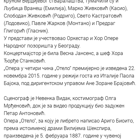
круном Вердијевог стваралаштва, тумачили су и
Љубица Вранеш (Емилија), Марко Живковић (Касио),
Слободан Живковић (Родриго), Свето Кастратовић
(Лодовико), Павле Жарков (Монтано) и Предраг
Глигорић (Гласник).
У представи је учествовао Оркестар и Хор Опере
Народног позоришта у Београду.
Концертмајстор је била Весна Јансенс, а шеф Хора
Ђорђе Станковић.
„Опера у четири чина „Отело“ премијерно је изведена 22.
новембра 2015. године у режији госта из Италије Паола
Бајока, под диригентском управом Ане Зоране Брајовић.
Сценограф је Невенка Видак, костимограф Олга
Мрђеновић, док је за видео продукцију био задужен
Петар Антоновић.
Опера „Отело”, за коју је либрето написао Ариго Биоито,
према истоименој драми Вилијема Шекспира,
праизведена је 5. фебруара 1887. године у чувеној