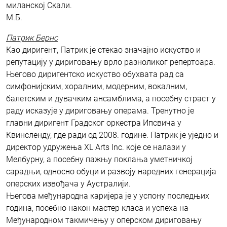
миланској Скали.
М.Б.
Патрик Бернс
Као диригент, Патрик је стекао значајно искуство и
репутацију у дириговању врло разноликог репертоара.
Његово диригентско искуство обухвата рад са
симфонијским, хоралним, модерним, вокалним,
балетским и дувачким ансамблима, а посебну страст у
раду исказује у дириговању операма. Тренутно је
главни диригент Градског оркестра Ипсвича у
Квинсленду, где ради од 2008. године. Патрик је уједно и
директор удружења XL Arts Inc. које се налази у
Мелбурну, а посебну пажњу поклања уметничкој
сарадњи, односно обуци и развоју наредних генерација
оперских извођача у Аустралији.
Његова међународна каријера је у успону последњих
година, посебно након мастер класа и успеха на
Међународном такмичењу у оперском дириговању