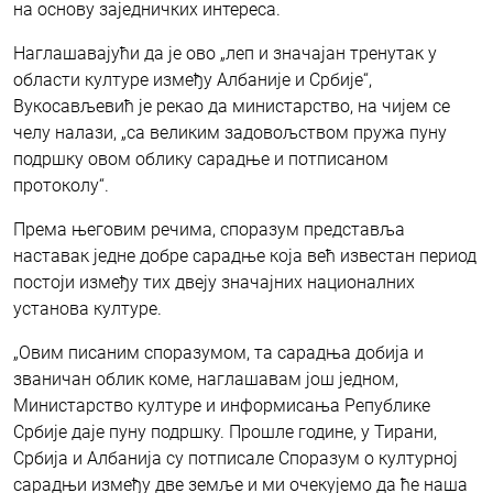
на основу заједничких интереса.
Наглашавајући да је ово „леп и значајан тренутак у
области културе између Албаније и Србије“,
Вукосављевић је рекао да министарство, на чијем се
челу налази, „са великим задовољством пружа пуну
подршку овом облику сарадње и потписаном
протоколу“.
Према његовим речима, споразум представља
наставак једне добре сарадње која већ известан период
постоји између тих двеју значајних националних
установа културе.
„Овим писаним споразумом, та сарадња добија и
званичан облик коме, наглашавам још једном,
Министарство културе и информисања Републике
Србије даје пуну подршку. Прошле године, у Тирани,
Србија и Албанија су потписале Споразум о културној
сарадњи између две земље и ми очекујемо да ће наша