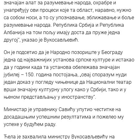
значајан алат за разумевање народа, охрабре и
унапређују ови процеси које та област, наравно, нужно
са собом носи, а то су упознавање, зближавање и боље
разумевање народа. Република Србија и Република
Албанија на том пољу имају доста да пруже једна
другој“, указао је Вукосављевић.
Он је подсетио да је Народно позориште у Београду
једна од најважнијих установа српске културе и истакао
да у години када та установа обележава значајан
јубилеј – 150. година постојања, „овај споразум нуди
један доказ у погледу чињенице да Национални театар
врши значајну културну улогу како у Србији, тако и у
њеном представљању у иностранству“.
Министар је управнику Савићу упутио честитке на
досадашњим успешним резултатима и пожелео му
успехе у будућем раду.
Ћела је захвалила министру Вукосављевићу на