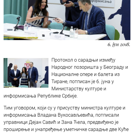
6. јун 2018.
Протокол о сарадњи између
Народног позоришта у Београду и
Националне опере и балета из
Тиране, потписан је 6. јуна у
Министарству културе и
информисања Републике Србије.
Тим уговором, који су у присуству министра културе и
информисања Владана Вукосављевића, потписали
управници Дејан Савић и Зана Ћела, предвиђено је
проширење и унапређење уметничке сарадње две Куће