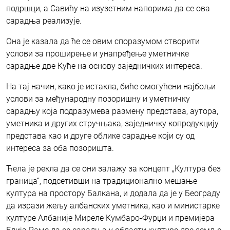
подршци, а Савићу на изузетним напорима да се ова
сарадња реализује.
Она је казала да ће се овим споразумом створити
услови за проширење и унапређење уметничке
сарадње две Куће на основу заједничких интереса.
На тај начин, како је истакла, биће омогућени најбољи
услови за међународну позоришну и уметничку
сарадњу која подразумева размену представа, аутора,
уметника и других стручњака, заједничку копродукцију
представа као и друге облике сарадње који су од
интереса за оба позоришта.
Ћела је рекла да се они залажу за концепт „Култура без
граница“, подсетивши на традиционално мешање
култура на простору Балкана, и додала да је у Београду
да изрази жељу албанских уметника, као и министарке
културе Албаније Миреле Кумбаро-Фурџи и премијера