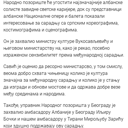
Народно позориште ће угостити најзначајније албанске
солисте завидне светске каријере, док су представници
албанске Националне опере и балета показали
интересовање за сарадњу са српским кореографима,
костимографима и сценографима.
Он je захвалио министру културе Вукосављевићу и
његовом министарству на, како је рекао, посебно
израженом сензибилитет према међународној сарадњи.
Савић је оценио да ресорно министарсво, у том смислу,
веома добро схвата чињеницу колико је култура
значајна за међународну сарадњу и колико је у стању
да изгради и обнови мостове и да одржава добре везе
међу срединама и народима.
Такође, управник Народног позоришта у Београду је
захвалио амбасадору Албаније у Београду Иљиру
Бочки и нашем амбасадору у Тирани Мирољубу Зарићу
који здушно подржавају ову сарадњу.