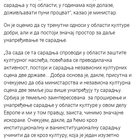
сарадња у тој области, у годинама које долазе,
доживљавати пуни процват“, казао је министар.
Он је оценио да су тренутни односи у области културе
добри, али и да постоји значај простор за даље
унапређивање те сарадње.
„За сада се та сарадња спроводи у области заштите
културног наслеђа, повећава се преводилачка
активност, постоји и сарадња независних културних
сцена две државе... Добра основа је, дакле, присутна и
очекујемо да оба министарства и независна културна
сцена две земље још више унапређују ту сарадњу.
Србија је темељно заинтересована за проширење и
унапређење сарадње у области културе у овом делу
Европе и ми у том правцу, заиста, чинимо значајне
искораке. Очекујем, дакле, да ћемо кроз
институционалну и ванинституционалну сарадњу
учинити да се кроз културу, која је један изузетно