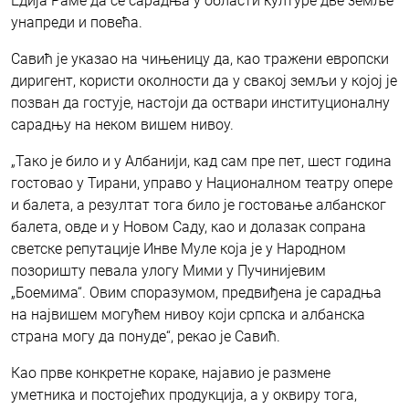
Едија Раме да се сарадња у области културе две земље
унапреди и повећа.
Савић је указао на чињеницу да, као тражени европски
диригент, користи околности да у свакој земљи у којој је
позван да гостује, настоји да оствари институционалну
сарадњу на неком вишем нивоу.
„Тако је било и у Албанији, кад сам пре пет, шест година
гостовао у Тирани, управо у Националном театру опере
и балета, а резултат тога било је гостовање албанског
балета, овде и у Новом Саду, као и долазак сопрана
светске репутације Инве Муле која је у Народном
позоришту певала улогу Мими у Пучинијевим
„Боемима“. Овим споразумом, предвиђена је сарадња
на највишем могућем нивоу који српска и албанска
страна могу да понуде“, рекао је Савић.
Као прве конкретне кораке, најавио је размене
уметника и постојећих продукција, а у оквиру тога,