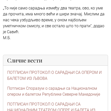
„То није само сарадња између два театра, ово, ко уме
да прочита, има много већи и шири значај. Мислим да
нас чека узбудљиво време, у оном најбољем
уметничком смислу, и све остало што то прати“, додао
је Савић.
М.Б.
Сличне вести
ПОТПИСАН ПРОТОКОЛ О САРАДЊИ СА ОПЕРОМ И
БАЛЕТОМ ИЗ ЉВОВА
Потписан Споразум о сарадњи са Националном
опером и балетом Републике Северне Македоније
ПОТПИСАН ПРОТОКОЛ О САРАДЊИ СА
НАЦИОНАЛНИМ ТЕАТРОМ ОПЕРЕ И БАЛЕТА ИЗ