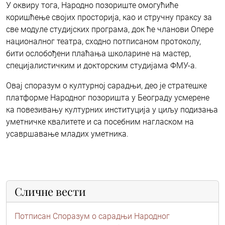
У оквиру тога, Народно позориште омогућиће
коришћење својих просторија, као и стручну праксу за
све модуле студијских програма, док ће чланови Опере
националног театра, сходно потписаном протоколу,
бити ослобођени плаћања школарине на мастер,
специјалистичким и докторским студијама ФМУ-а.
Овај споразум о културној сарадњи, део је стратешке
платформе Народног позоришта у Београду усмерене
ка повезивању културних институција у циљу подизања
уметничке квалитете и са посебним нагласком на
усавршавање младих уметника.
Сличне вести
Потписан Споразум о сарадњи Народног