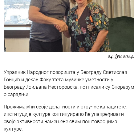
24. јун 2024.
Управник Народног позоришта у Београду Светислав
Гонцић и декан Факултета музичке уметности у
Београду Љиљана Несторовска, потписали су Споразум
о сарадњи.
Прожимајући своје делатности и стручне капацитете,
институције културе континуирано ће унапређивати
своје активности намењене свим поштоваоцима
културе.