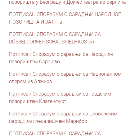
позоришта у Београду и Дојчес театра из Берлина
ПОТПИСАН СПОРАЗУМ О САРАДЊИ НАРОДНОГ
ПОЗОРИШТА И ЈАТ – а
ПОТПИСАН СПОРАЗУМ О САРАДЊИ СА
DÜSSELDORFER SCHAUSPIELHAUS-om
Потписан Споразум о сарадњи са Народним
позориштем Сарајево
Потписан Споразум о сарадњи са Националном
опером из Алжира
Потписан Споразум о сарадњи са Градским
позориштем Kлагенфурт
Потписан Споразум о сарадњи са Словенским
народним гледалишчем Марибор
ПОТПИСАН СПОРАЗУМ О САРАДЊИ СА