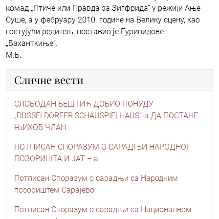
комад „Птиче или Правда за Зигфрида“ у режији Ање
Суше, а у фебруару 2010. године на Велику сцену, као
гостујући редитељ, поставио је Еурипидове
„Баханткиње“.
М.Б.
Сличне вести
СЛОБОДАН БЕШТИЋ ДОБИО ПОНУДУ
„DÜSSELDORFER SCHAUSPIELHAUS“-a ДА ПОСТАНЕ
ЊИХОВ ЧЛАН
ПОТПИСАН СПОРАЗУМ О САРАДЊИ НАРОДНОГ
ПОЗОРИШТА И ЈАТ – а
Потписан Споразум о сарадњи са Народним
позориштем Сарајево
Потписан Споразум о сарадњи са Националном