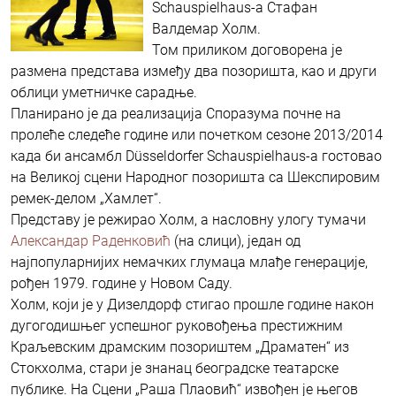
Schauspielhaus-a Стафан
Валдемар Холм.
Том приликом договорена је
размена представа између два позоришта, као и други
облици уметничке сарадње.
Планирано је да реализација Споразума почне на
пролеће следеће године или почетком сезоне 2013/2014
када би ансамбл Düsseldorfer Schauspielhaus-a гостовао
на Великој сцени Народног позоришта са Шекспировим
ремек-делом „Хамлет“.
Представу је режирао Холм, а насловну улогу тумачи
Александар Раденковић
(на слици), један од
најпопуларнијих немачких глумаца млађе генерације,
рођен 1979. године у Новом Саду.
Холм, који је у Дизелдорф стигао прошле године након
дугогодишњег успешног руковођења престижним
Краљевским драмским позориштем „Драматен“ из
Стокхолма, стари је знанац београдске театарске
публике. На Сцени „Раша Плаовић“ извођен је његов