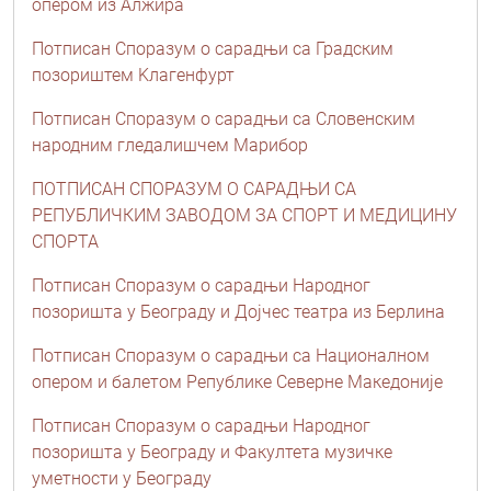
опером из Алжира
Потписан Споразум о сарадњи са Градским
позориштем Kлагенфурт
Потписан Споразум о сарадњи са Словенским
народним гледалишчем Марибор
ПОТПИСАН СПОРАЗУМ О САРАДЊИ СА
РЕПУБЛИЧКИМ ЗАВОДОМ ЗА СПОРТ И МЕДИЦИНУ
СПОРТА
Потписан Споразум о сарадњи Народног
позоришта у Београду и Дојчес театра из Берлина
Потписан Споразум о сарадњи са Националном
опером и балетом Републике Северне Македоније
Потписан Споразум о сарадњи Народног
позоришта у Београду и Факултета музичке
уметности у Београду