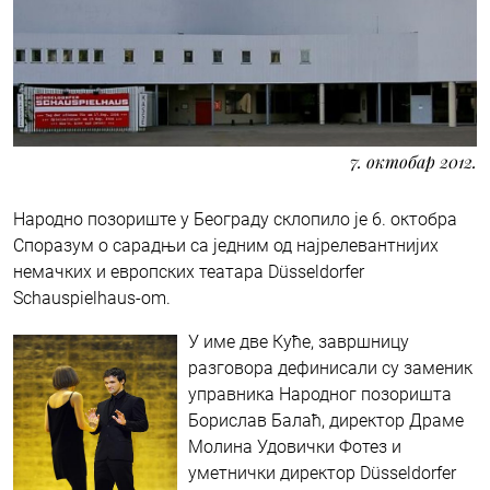
7. октобар 2012.
Народно позориште у Београду склопило је 6. октобра
Споразум о сарадњи са једним од најрелевантнијих
немачких и европских театара Düsseldorfer
Schauspielhaus-om.
У име две Куће, завршницу
разговора дефинисали су заменик
управника Народног позоришта
Борислав Балаћ, директор Драме
Молина Удовички Фотез и
уметнички директор Düsseldorfer