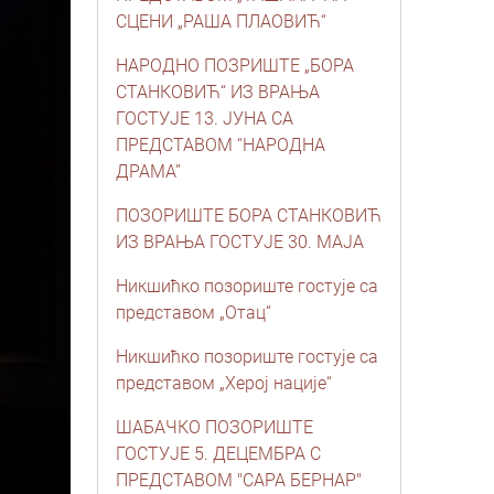
СЦЕНИ „РАША ПЛАОВИЋ“
НАРОДНО ПОЗРИШТЕ „БОРА
СТАНКОВИЋ“ ИЗ ВРАЊА
ГОСТУЈЕ 13. ЈУНА СА
ПРЕДСТАВОМ “НАРОДНА
ДРАМА”
ПОЗОРИШТЕ БОРА СТАНКОВИЋ
ИЗ ВРАЊА ГОСТУЈЕ 30. МАЈА
Никшићко позориште гостује са
представом „Отац“
Никшићко позориште гостује са
представом „Херој нације“
ШАБАЧКО ПОЗОРИШТЕ
ГОСТУЈЕ 5. ДЕЦЕМБРА С
ПРЕДСТАВОМ "САРА БЕРНАР"