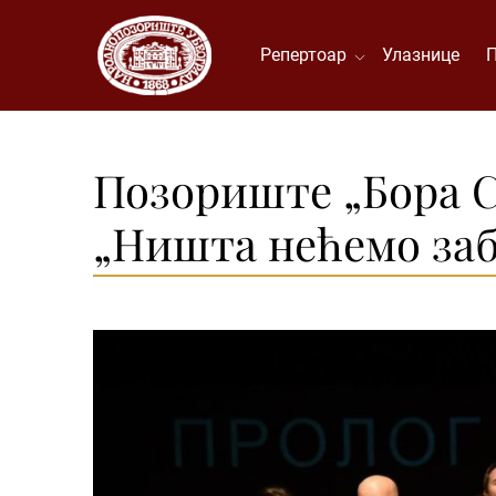
Репертоар
Улазнице
Позориште „Бора С
„Ништа нећемо за