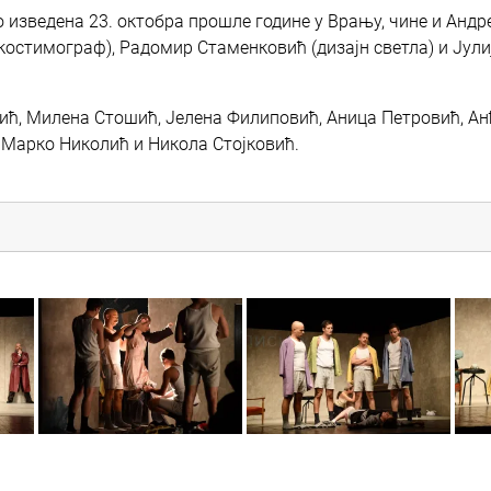
о изведена 23. октобра прошле године у Врању, чине и Андр
остимограф), Радомир Стаменковић (дизајн светла) и Јули
ић, Милена Стошић, Јелена Филиповић, Аница Петровић, А
 Марко Николић и Никола Стојковић.
5
7