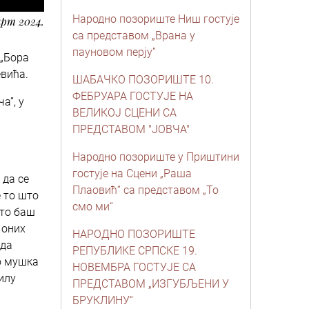
Народно позориште Ниш гостује
арт 2024.
са представом „Врана у
пауновом перју”
 „Бора
евића.
ШАБАЧКО ПОЗОРИШТЕ 10.
ФЕБРУАРА ГОСТУЈЕ НА
а”, у
ВЕЛИКОЈ СЦЕНИ СА
ПРЕДСТАВОМ "ЈОВЧА"
Народно позориште у Приштини
гостује на Сцени „Раша
 да се
Плаовић“ са представом „То
 то што
смо ми“
 то баш
 оних
НАРОДНО ПОЗОРИШТЕ
жда
РЕПУБЛИКЕ СРПСКЕ 19.
во мушка
НОВЕМБРА ГОСТУЈЕ СА
илу
ПРЕДСТАВОМ „ИЗГУБЉЕНИ У
БРУКЛИНУ“