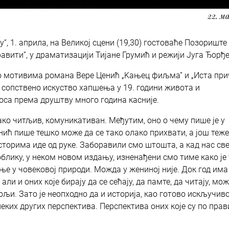
22. м
, 1. априла, на Великој сцени (19,30) гостоваће Позориште
вити”, у драматизацији Тијане Грумић и режији Југа Ђорђ
о мотивима романа Вере Ценић „Kањец фиљма” и „Иста прич
сопствено искуство хапшења у 19. години живота и
оса према друштву много година касније.
лако читљив, комуникативан. Међутим, оно о чему пише је у
ић пише тешко може да се тако олако прихвати, а још теже
торима иде од руке. Заборавили смо штошта, а кад нас све
облику, у неком новом издању, изненађени смо тиме како је
ње у човековој природи. Можда у жениној није. Док год има
, али и оних које бирају да се сећају, да памте, да читају, мо
бољи. Зато је неопходно да и историја, као готово искључи
неких других перспектива. Перспектива оних које су по прав