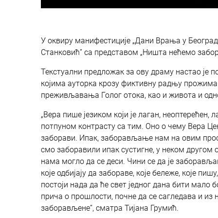
У оквиру манифестиције „Дани Врања у Београду“
Станковић” са представом „Ништа нећемо забора
Текстуални предложак за ову драму настао је п
којима ауторка крозу фиктивну радњу прожима 
преживљавања Голог отока, као и живота и одн
„Вера пише језиком који је лаган, неоптерећен, 
потпуном контрасту са тим. Оно о чему Вера Цен
заборави. Ипак, заборављање нам на овим прос
смо заборавили ипак сустигне, у неком другом 
нама могло да се деси. Чини се да је заборавља
које одбијају да забораве, које бележе, које пишу
постоји нада да ће свет једног дана бити мало 
прича о прошлости, почне да се сагледава и из 
заборављене”, сматра Тијана Грумић.