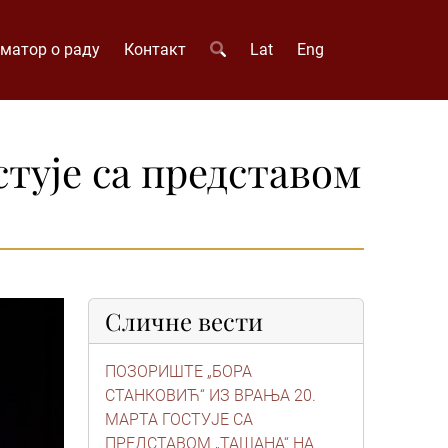
матор о раду
Контакт
Lat
Eng
тује са представом
Сличне вести
ПОЗОРИШТЕ „БОРА
СТАНКОВИЋ“ ИЗ ВРАЊА 20.
МАРТА ГОСТУЈЕ СА
ПРЕДСТАВОМ „ТАШАНА“ НА