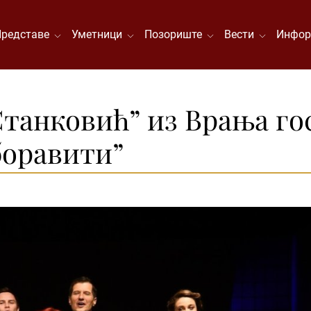
Представе
Уметници
Позориште
Вести
Инфор
танковић” из Врања гос
боравити”