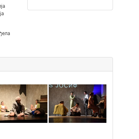
еја
ја
нђела
6
2