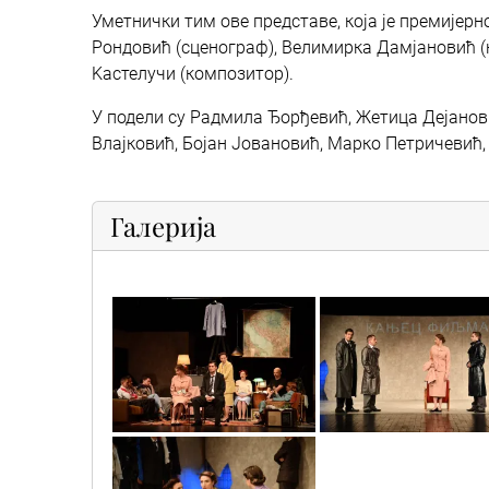
Уметнички тим ове представе, која је премијерн
Рондовић (сценограф), Велимирка Дамјановић (к
Kастелучи (композитор).
У подели су Радмила Ђорђевић, Жетица Дејанов
Влајковић, Бојан Јовановић, Марко Петричевић,
Галерија
8
4