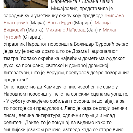
маркетинга Љиљана Лазић
Михајловић, представила је
сарадничку и уметничку екипу коју предводе
Љиљанa
Благојевић
(Мајка),
Вањa Ејдус
(Марија),
Маријa
Вицковић
(Марта),
Михаилo Лађевaц
(Јан) и
Милан
Гутовић
(Старац).
Управник Народног позоришта Божидар Ђуровић рекао
је да му је веома драго што се Драма Националног
театра “полако окреће ка највећим дометима људског
духа, ка пробраној светској и домаћој драмској
литератури, што је, верујем, предуслов добре позоришне
представе”.
Он је подсетио да Ками дуго није извођен не само у
Народном позоришту, него на српским сценама уопште.
- У суботу очекујемо озбиљан позоришни догађај, а за
то постоје сви предуслови. Лепо је када се споји велики
писац, велика литература, одлични глумци и млад
редитељ. Дакле, то је покушај да видимо како то,
библијски језиком речено, изгледа када се старо вино