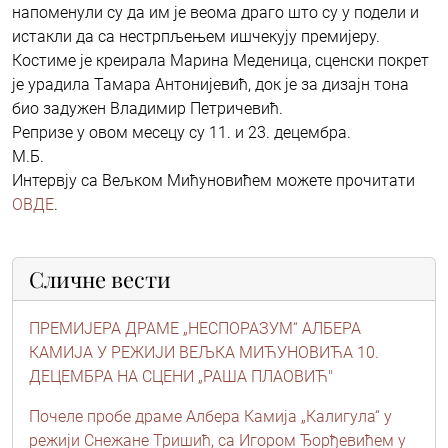
напоменули су да им је веома драго што су у подели и
истакли да са нестрпљењем ишчекују премијеру.
Костиме је креирала Марина Меденица, сценски покрет
је урадила Тамара Антонијевић, док је за дизајн тона
био задужен Владимир Петричевић.
Репризе у овом месецу су 11. и 23. децембра.
М.Б.
Интервју са Вељком Мићуновићем можете прочитати
ОВДЕ
.
Сличне вести
ПРЕМИЈЕРА ДРАМЕ „НЕСПОРАЗУМ“ АЛБЕРА
КАМИЈА У РЕЖИЈИ ВЕЉКА МИЋУНОВИЋА 10.
ДЕЦЕМБРА НА СЦЕНИ „РАША ПЛАОВИЋ"
Почеле пробе драме Албера Камија „Калигула“ у
режији Снежане Тришић, са Игором Ђорђевићем у