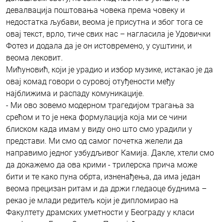
девалвација поштовања човека према човеку и
недостатка љубави, веома је присутна и због тога се
овај текст, врло, тиче свих нас – нагласила је Удовички
Фотез и додала да је он истовремено, у суштини, и
веома лековит.
Мићуновић, који је урадио и избор музике, истакао је да
овај комад говори о суровој отуђености међу
најближима и распаду комуникације.
- Ми ово зовемо модерном трагедијом трагања за
срећом и то је нека формулација која ми се чини
блиском када имам у виду оно што смо урадили у
представи. Ми смо од самог почетка желели да
направимо једног узбудљивог Камија. Дакле, хтели смо
да докажемо да ова крими - трилерска прича може
бити и те како пуна обрта, изненађења, да има један
веома прецизан ритам и да држи гледаоце буднима –
рекао је млади редитељ који је дипломирао на
Факултету драмских уметности у Београду у класи