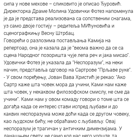
сипа у нове мехове – сликовито је описао Ђуровић.
Директорка Драме Молина Удовички Фотез напоменула
је да је представа реализована са сопственим снагама,
уз само двоје гостију – редитеља МИћуновића и
сценографкињу Весну Штрбац.
Говорећи о разлозима постављања Камија на
репертоар, она је казала да је “веома важно да се са
сцена Народног позоришта чује лепа реч и јака мисао”.
Удовички Фотез је указала да “Неспоразум”, на неки
начин, представља одговор на Сартрове “Прљаве руке”.
- У свом поређењу, Јован Вава Христић је рекао: “Ако
Сартр каже шта човек мора да учини, Ками нам каже
шта човек, у некаквом филозофском смислу, не сме да
учини”. Ками нам у овом комаду говори о томе шта се
догађа када се интерес стави испред љубави и до
каквих неспоразума може доћи када се другом човеку,
као људском бићу, не обраћамо с љубављу. Овај
неспоразум је трагичан у античким димензијама. У
данашњем свету, не само код нас него уопште, та