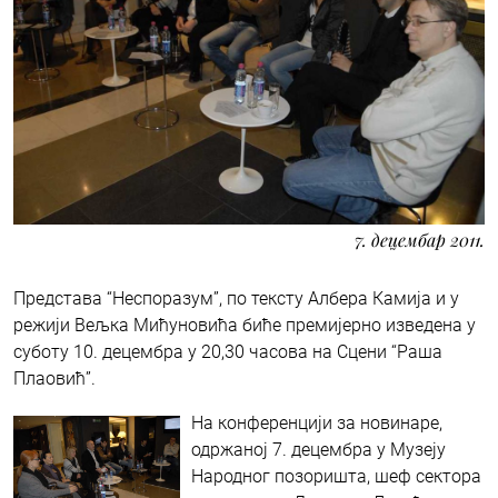
7. децембар 2011.
Представа “Неспоразум”, по тексту Албера Камија и у
режији Вељка Мићуновића биће премијерно изведена у
суботу 10. децембра у 20,30 часова на Сцени “Раша
Плаовић”.
На конференцији за новинаре,
одржаној 7. децембра у Музеју
Народног позоришта, шеф сектора