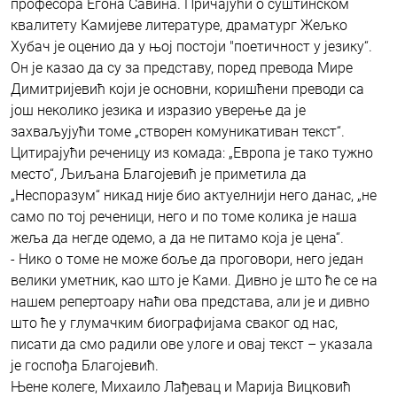
професора Егона Савина. Причајући о суштинском
квалитету Камијеве литературе, драматург Жељко
Хубач је оценио да у њој постоји "поетичност у језику“.
Он је казао да су за представу, поред превода Мире
Димитријевић који је основни, коришћени преводи са
још неколико језика и изразио уверење да је
захваљујући томе „створен комуникативан текст“.
Цитирајући реченицу из комада: „Европа је тако тужно
место“, Љиљана Благојевић је приметила да
„Неспоразум“ никад није био актуелнији него данас, „не
само по тој реченици, него и по томе колика је наша
жеља да негде одемо, а да не питамо која је цена“.
- Нико о томе не може боље да проговори, него један
велики уметник, као што је Ками. Дивно је што ће се на
нашем репертоару наћи ова представа, али је и дивно
што ће у глумачким биографијама сваког од нас,
писати да смо радили ове улоге и овај текст – указала
је госпођа Благојевић.
Њене колеге, Михаило Лађевац и Марија Вицковић