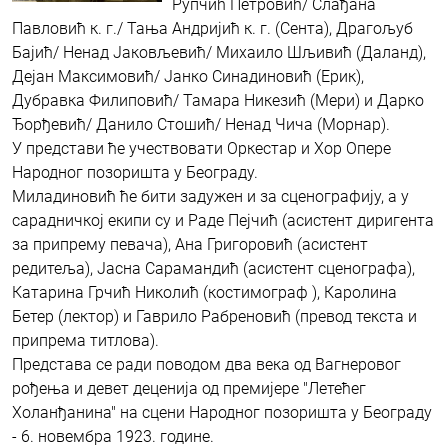
Рупчић Петровић/ Слађана
Павловић к. г./ Тања Андријић к. г. (Сента), Драгољуб
Бајић/ Ненад Јаковљевић/ Михаило Шљивић (Даланд),
Дејан Максимовић/ Јанко Синадиновић (Ерик),
Дубравка Филиповић/ Тамара Никезић (Мери) и Дарко
Ђорђевић/ Данило Стошић/ Ненад Чича (Морнар).
У представи ће учествовати Оркестар и Хор Опере
Народног позоришта у Београду.
Миладиновић ће бити задужен и за сценографију, а у
сарадничкој екипи су и Раде Пејчић (асистент диригента
за припрему певача), Ана Григоровић (асистент
редитеља), Јасна Сарамандић (асистент сценографа),
Катарина Грчић Николић (костимограф ), Каролина
Бетер (лектор) и Гаврило Рабреновић (превод текста и
припрема титлова).
Представа се ради поводом два века од Вагнеровог
рођења и девет деценија од премијере "Летећег
Холанђанина" на сцени Народног позоришта у Београду
- 6. новембра 1923. године.