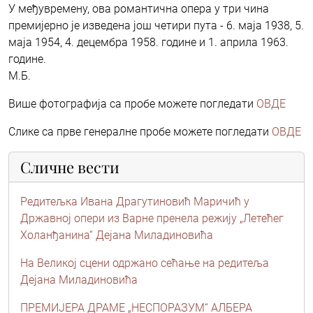
У међувремену, ова романтична опера у три чина
премијерно је изведена још четири пута - 6. маја 1938, 5.
маја 1954, 4. децембра 1958. године и 1. априла 1963.
године.
М.Б.
Више фотографија са пробе можете погледати
ОВДЕ
Слике са прве генералне пробе можете погледати
ОВДЕ
Сличне вести
Редитељка Ивана Драгутиновић Маричић у
Државној опери из Варне пренела режију „Летећег
Холанђанина“ Дејана Миладиновића
На Великој сцени одржано сећање на редитеља
Дејана Миладиновића
ПРЕМИЈЕРА ДРАМЕ „НЕСПОРАЗУМ“ АЛБЕРА