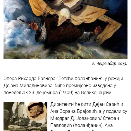
2. децембар 2013.
Опера Рихарда Вагнера "Летећи Холанђанин", у режији
Дејана Миладиновића, биће премијерно изведена у
понедељак 23. децембра (19,00) на Великој сцени.
Диригенти ће бити Дејан Савић и
Ана Зорана Брајовић, а у подели су
Миодраг Д. Јовановић/ Стефан
Павловић (Холанђанин), Ана