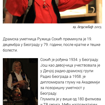
19. децембар 2013.
Драмска уметница Ружица Сокић преминула је 19.
децембра у Београду у 79. години, после кратке и тешке
болести.
Сокић је рођена 1934. у Београду.
Још као девојчица учествовала је
у Дечјој радио-драмској групи
Радио Београда а 1958. је
дипломирала глуму на Академији
за позоришну уметност у
Београду.
Глумила је у више од 180 филмова
и ТВ серија. Међу најпознатијим