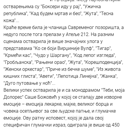
остварењима су "Боксери иду у рај", "Ужичка
република", "Кад будем мртав и бео", "Жута", "Тесна
кожа"...
Краће време била је чланица Савременог позоришта, а
недуго после тога прелази у Атеље 212. На разним
сценама остварила је више значајних улога у
представама "Ко се боји Вирџиније Вулф", "Тигар",
"Крмећи кас", "Чудо у Шаргану", "Код лепог изгледа",
"Гробљанска", "Рањени орао", "Жута", "Корешподенција",
"Женски оркестар", "Приче из бечке шуме", "Из живота
кишних глиста", "Авети", "Лепотица Линејна", "Жанка",
"Дуго путовање у ноћ"...
Велики успех остварила је и са монодрамом "Теби, моја
Долорес" Саше Божовић у којој се стапају две изворне
емоције – емоција лекарке, мајке, великог борца и
човека осетљивог за све људске патње, и глумачке
емоције. Ову ратну исповест, којој је дала свој
специфичан глумачки израз, одиграла је више од 450