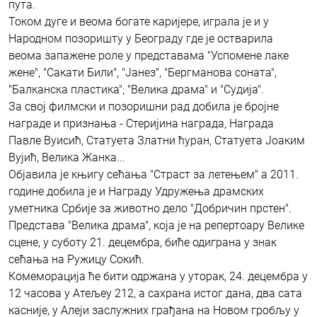
пута.
Током дуге и веома богате каријере, играла је и у
Народном позоришту у Београду где је остварила
веома запажене роле у представама "Успомене лаке
жене", "Сакати Били", "Јанез", "Бергманова соната",
"Балканска пластика", "Велика драма" и "Судија".
За свој филмски и позоришни рад добила је бројне
награде и признања - Стеријина награда, Награда
Павле Вуисић, Статуета Златни ћуран, Статуета Јоаким
Вујић, Велика Жанка...
Објавила је књигу сећања "Страст за летењем" а 2011.
године добила је и Награду Удружења драмских
уметника Србије за животно дело "Добричин прстен".
Представа "Велика драма", која је на репертоару Велике
сцене, у суботу 21. децембра, биће одиграна у знак
сећања на Ружицу Сокић.
Комеморација ће бити одржана у уторак, 24. децембра у
12 часова у Атељеу 212, а сахрана истог дана, два сата
касније, у Алеји заслужних грађана на Новом гробљу у