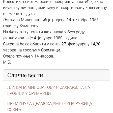
Колектив њеног Народног позоришта памтиће је као
изузетну личност, омиљену и пожртвовану колегиницу
племенитог духа.
Љиљана Миловановић је рођена 14. октобра 1956.
године у Куманову.
На Факултету политичких наука у Београду
дипломирала је 4. јануара 1980. године.
Сахрана ће се обавити у петак 27. фебруара у 14,30
часова на гробљу у Сремчици.
Опело почиње у 14 часова.
М.Б.
Сличне вести
ЉИЉАНА МИЛОВАНОВИЋ САХРАЊЕНА НА
ГРОБЉУ У СРЕМЧИЦИ
ПРЕМИНУЛА ДРАМСКА УМЕТНИЦА РУЖИЦА
СОКИЋ