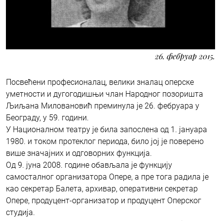
26. фебруар 2015.
Посвећени професионалац, велики зналац оперске
уметности и дугогодишњи члан Народног позоришта
Љиљана Миловановић преминула је 26. фебруара у
Београду, у 59. години.
У Националном театру је била запослена од 1. јануара
1980. и током протеклог периода, било јој је поверено
више значајних и одговорних функција.
Од 9. јуна 2008. године обављала је функцију
самосталног организатора Опере, а пре тога радила је
као секретар Балета, архивар, оперативни секретар
Опере, продуцент-организатор и продуцент Оперског
студија.