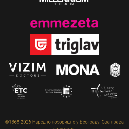
©1868-2026 Народно позориште у Београду. Сва права
задржана.