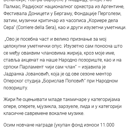
Палмас, Радијског националног оркестра из Аргентине,
Фестивала Доницети у Бергаму, Фондације Перголези,
затим, музички критичар из часописа „Кориере дела
Сера” (Corriere della Sera), као и други изузетни уметници.
„Ово је посебна част и велико признање за мој
целокупни уметнички опус. Изузетно сам поносна што
се међу оваквим члановима жирија, кроз моје име,
ставља акценат на наше Народно позориште, као и на
српски Парламент чији сам члан” – изјавила је
Јадранка Јовановић, која је од ове сезоне ментор
Оперског студија „Борислав Поповић” при Народном
позоришту.
Жири ће оцењивати младе такмичаре у категоријама
опере, оперете, мјузикла, зарзуеле, лида и у категорији
класичне савремене вокалне музике.
Осим новчане награде (укупан фонд износи 11.000