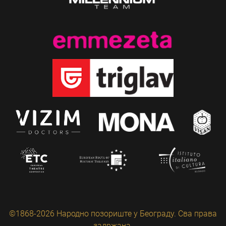
©1868-2026 Народно позориште у Београду. Сва права
задржана.