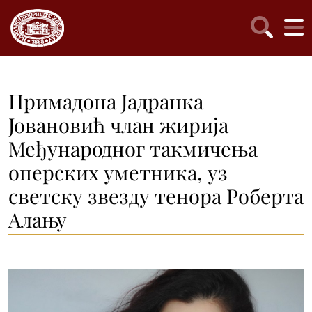
Примадона Jадранка
Јовановић члан жирија
Међународног такмичења
оперских уметника, уз
светску звезду тенора Роберта
Алању