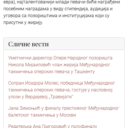
евра), најталентованији млади певачи биће награђени
посебним наградама у виду стипендија, аудиција и
уговора са позориштима и институцијама који су
присутни у жирију.
Сличне вести
Уметнички директор Опере Народног позоришта
Никола Мијаиловић члан жирија Међународног
такмичења оперских певача у Ташкенту
Сопран Исидора Молес, победница Међународног
такмичења оперских певача, гостује у насловној
улози у Вердијевој „Травијати“
Јана Зимоњић у финалу престижног Међународног
балетског такмичења у Москви
Редитељка Ана Григоровић у полуфиналу