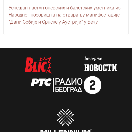
Успешан наступ оперских и балетских уметника из
Народног позоришта на отварању манифестације
“Дани Србије и Српске у Аустрији” у Бечу