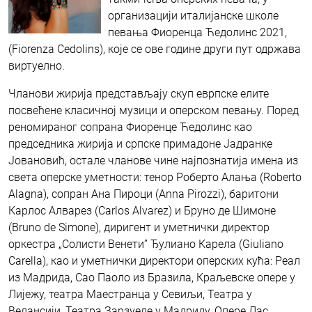
организацији италијанске школе
певања Фиоренца Ћедолинс 2021,
(Fiorenza Cedolins), које се ове године други пут одржава
виртуелно.
Чланови жирија представљају скуп еврпске елите
посвећене класичној музици и оперском певању. Поред
реномираног сопрана Фиоренце Ћедолинс као
председника жирија и српске примадоне Јадранке
Јовановић, остале чланове чине најпознатија имена из
света оперске уметности: тенор Роберто Алања (Roberto
Alagna), сопран Ана Пироци (Anna Pirozzi), баритони
Карлос Алварез (Carlos Alvarez) и Бруно де Шимоне
(Bruno de Simone), диригент и уметнички директор
оркестра „Солисти Венети” Ђулиано Карела (Giuliano
Carella), као и уметнички директори оперских кућа: Реал
из Мадрида, Сао Паоло из Бразила, Краљевске опере у
Лијежу, театра Маестранца у Севиљи, Театра у
Велансији, Театра Зарзуеле у Мадриду, Опере Лас