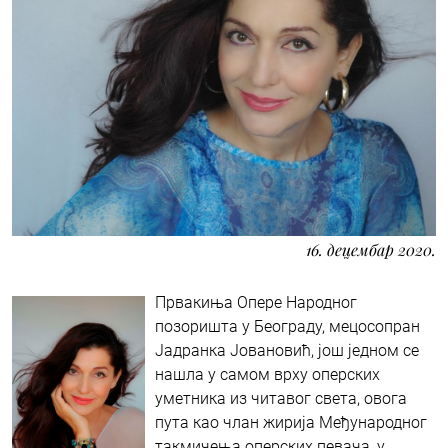
16. децембар 2020.
Првакиња Опере Народног
позоришта у Београду, мецосопран
Јадранка Јовановић, још једном се
нашла у самом врху оперских
уметника из читавог света, овога
пута као члан жирија Међународног
такмичења оперских певача, у