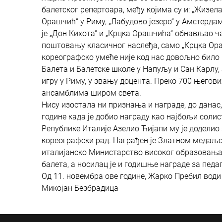
балетског репертоара, међу којима су и: „Жизела
Орашчић“ у Риму, „Лабудово језеро“ у Амстердам
је „Дон Кихота“ и „Крцка Орашчића“ обнављао ча
поштовању класичног наслеђа, само „Крцка Ораш
кореографско умеће није код нас довољно било п
Балета и Балетске школе у Напуљу и Сан Карлу, а
игру у Риму, у звању доцента. Преко 700 његови
ансамблима широм света.
Нису изостала ни признања и награде, до данас
године када је добио награду као најбољи солис
Републике Италије Азелио Ћијапи му је додели
кореографски рад. Награђен је Златном медаљом 
италијанско Министарство високог образовања. „
балета, а носилац је и годишње награде за пед
Од 11. новембра ове године, Жарко Пребил води
Микојан Безбрадица