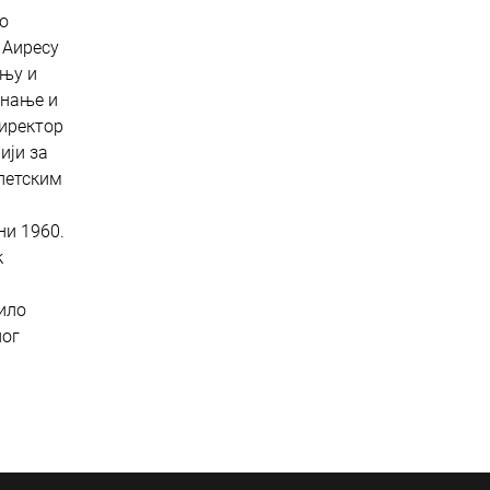
ко
 Аиресу
ању и
знање и
директор
ији за
алетским
ни 1960.
к
лило
ног