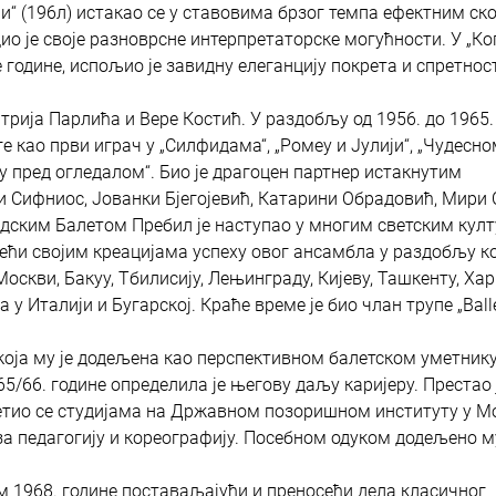
ји“ (196л) истакао се у ставовима брзог темпа ефектним ск
дио је своје разноврсне интерпретаторске могућности. У „Ко
те године, испољио је завидну елеганцију покрета и спретнос
трија Парлића и Вере Костић. У раздобљу од 1956. до 1965.
е као први играч у „Силфидама“, „Ромеу и Јулији“, „Чудесн
ку пред огледалом“. Био је драгоцен партнер истакнутим
 Сифниос, Јованки Бјегојевић, Катарини Обрадовић, Мири 
дским Балетом Пребил је наступао у многим светским кул
и својим креацијама успеху овог ансамбла у раздобљу ко
оскви, Бакуу, Тбилисију, Лењинграду, Кијеву, Ташкенту, Хар
 у Италији и Бугарској. Краће време је био члан трупе „Ball
 која му је додељена као перспективном балетском уметнику
66. године определила је његову даљу каријеру. Престао 
светио се студијама на Државном позоришном институту у М
 за педагогију и кореографију. Посебном одуком додељено му
м 1968. године поставаљајући и преносећи дела класичног