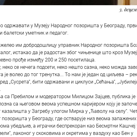
3. децем
но одржавати у Музеју Народног позоришта у Београду, први 
и балетски уметник и педагог.
пожелео им добродошлицу управник Народног позоришта Б
талог, истакао да је радостан због чињенице што кроз Музеј
невно прође између 200 и 250 посетилаца.
у, неко се нечега подсети, неко нешто сазна, неко можда зав
је волео до тог тренутка... То нам је један од циљева – рек
оред „Сусрета“, бити одржавани и циклуси „Сећања“, „Јубилеји
.
а са Пребилом и модератором Милицом Зајцев, публика је 
позна са његовом веома успешном каријером коју је започ
ог казалишта у Загребу улогом Мирка у „Ђаволу на селу“. Че
г позоришта у Београду, где остварује низ веома запажених
веома убедљив, а играчки беспрекоран као Бесмртни Кашчеј
ели“, лаконог у скоковима и окретима у ваздуху као Бен у