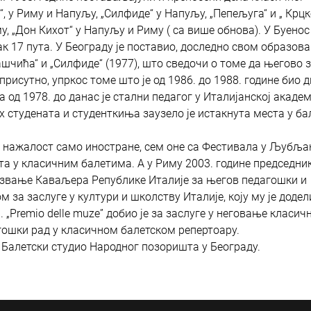
“, у Риму и Напуљу, „Силфиде“ у Напуљу, „Пепељуга“ и „ Крц
у, „Дон Кихот“ у Напуљу и Риму ( са више обнова). У Буенос
к 17 пута. У Београду је поставио, доследно свом образов
чића“ и „Силфиде“ (1977), што сведочи о томе да његово 
рисутно, упркос томе што је од 1986. до 1988. године био 
 од 1978. до данас је стални педагог у Италијанској академ
х студената и студенткиња заузело је истакнута места у б
, нажалост само иностране, сем оне са Фестивала у Љубља
та у класичним балетима. А у Риму 2003. године председни
о звање Каваљера Републике Италије за његов педагошки и
за заслуге у култури и школству Италије, коју му је доде
Premio delle muze” добио је за заслуге у неговање класич
агошки рад у класичном балетском репертоару.
 Балетски студио Народног позоришта у Београду.