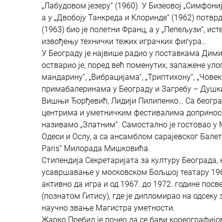
„Лабудовом језеру“ (1960). У Бизеовој „Симфони
а у „Двобоју Танкреда и Клоринде“ (1962) потвр
(1963) био је полетни Франц, а у „Пепељузи“, ис
извођењу технички тежих играчких фигура…
У Београду је највише радио у поставкама Дими
остварио је, поред већ поменутих, запажене улог
мандарину“, „Вибрацијама“, „Триптихону“, „Чове
примабалеринама у Београду и Загребу – Душки
Вишњи Ђорђевић, Лидији Пилипенко… Са београ
центрима и уметничким фестивалима доприносећ
називамо „Златним“. Самостално је гостовао у М
Одеси и Ослу, а са ансамблом сарајевског Балета
Paris“ Милорада Мишковића.
Стипендија Секретаријата за културу Београда,
усавршавање у московском Бољшој театару 1965/
активно да игра и од 1967. до 1972. године по
(познатом Гитису), где је дипломирао на одсеку
научно звање Магистра уметности.
Жарко Пребил је почео да се бави кореографијо