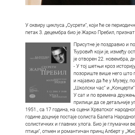
У оквиру циклуса „Сусрети”, који ће се периодич
петак 3. децембра био је Жарко Пребил, признат
Присутне је поздравио и 
Ђуровић који је, између ос
је отворен 22. новембра, д
- У тој шетњи кроз историј
позориште више него што га 
и најавио да ће у Музеју, п
„Школски час“ и „Концерти“
У сат и по времена дружењ
прилици да се детаљније у
1951., са 17 година, на сцени Хрватског народн
године доцније постаје солиста Балета Народно
солистичких и главних улога. Био је глумачки 
птици“, отмен и романтичан принц Алберт у „Жиз