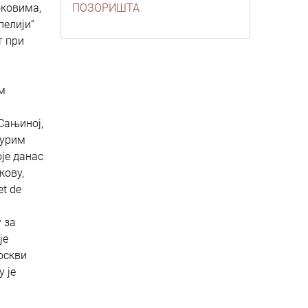
оковима,
ПОЗОРИШТА
пелији“
т при
ом
Сањиној,
турим
је данас
кову,
et de
 за
је
оскви
 је