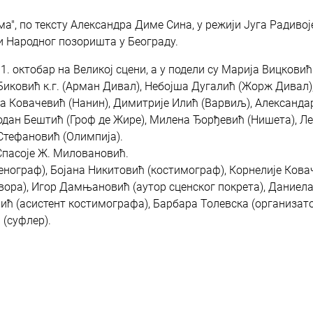
а", по тексту Александра Диме Сина, у режији Југа Радивој
ци Народног позоришта у Београду.
1. октобар на Великој сцени, а у подели су Марија Вицковић
Биковић к.г. (Арман Дивал), Небојша Дугалић (Жорж Дивал)
а Ковачевић (Нанин), Димитрије Илић (Варвиљ), Александа
бодан Бештић (Гроф де Жире), Милена Ђорђевић (Нишета), Л
 Стефановић (Олимпија).
Спасоје Ж. Миловановић.
енограф), Бојана Никитовић (костимограф), Корнелије Кова
овора), Игор Дамњановић (аутор сценског покрета), Даниел
ић (асистент костимографа), Барбара Толевска (организато
 (суфлер).