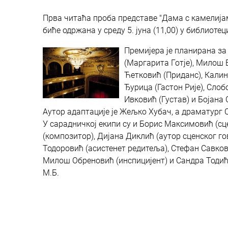
Прва читаћа проба представе "Дама с камелијам
биће одржана у среду 5. јуна (11,00) у библиоте
Премијера је планирана за 
(Маргарита Готје), Милош 
Ћетковић (Приданс), Калин
Ђурица (Гастон Рије), Сло
Ивковић (Густав) и Бојана
Аутор адаптације је Жељко Хубач, а драматург 
У сарадничкој екипи су и Борис Максимовић (сц
(композитор), Дијана Диклић (аутор сценског г
Тодоровић (асистенет редитеља), Стефан Савков
Милош Обреновић (инспицијент) и Сандра Тодић
М.Б.