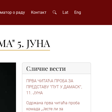
матор о раду
Контакт
Lat
Eng
" 5. ЈУНА
Сличне вести
ПРВА ЧИТАЋА ПРОБА ЗА
ПРЕДСТАВУ "ПУТ У ДАМАСК",
11. ЈУНА
Одржана прва читаћа проба
комада „Јесте ли за