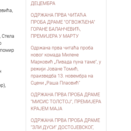
ДЕЦЕМБРА
евића,
ОДРЖАНА ПРВА ЧИТАЋА
ПРОБА ДРАМЕ "ОГВОЖЂЕНА"
ГОРАНЕ БАЛАНЧЕВИЋ,
, Стела
ПРЕМИЈЕРА У МАРТУ
р
Одржана прва читаћа проба
епомир
новог комада Милене
Марковић „Ливада пуна таме“, у
режији Јоване Томић,
ч
праизведба 13. новембра на
а
Сцени „Раша Плаовић“
р),
ОДРЖАНА ПРВА ПРОБА ДРАМЕ
“МИСИС ТОЛСТОЈ“, ПРЕМИЈЕРА
КРАЈЕМ МАЈА
ОДРЖАНА ПРВА ПРОБА ДРАМE
“ЗЛИ ДУСИ” ДОСТОЈЕВСКОГ,