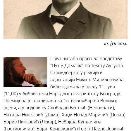
10. јун 2014.
Прва читаћа проба за представу
"Пут у Дамаск", по тексту Аугуста
Стриндберга, у режији и
адаптацији Никите Миливојевића,
биће одржана у среду 11. јуна
(11,00) у библиотеци Народног позоришта у Београду.
Премијера је планирана за 15. новембар на Великој
сцени, а у подели су Слободан Бештић (Непознати),
Наташа Нинковић (Дама), Хаџи Ненад Маричић (Цезар),
Борис Пинговић (Лекар), Небојша Кундачина
(Гостионичар), Бојан Кривокапић (Гост), Павле Јеринић