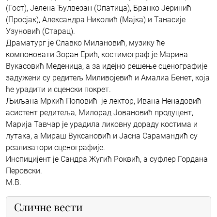
(Гост), Jелена Ђулвезан (Опатица), Бранко Јеринић
(Просјак), Александра Николић (Мајка) и Танасије
Узуновић (Старац).
Драматург је Славко Милановић, музику ће
компоновати Зоран Ерић, костимограф је Марина
Вукасовић Меденица, а за идејно решење сценографије
задужени су редитељ Миливојевић и Амалиа Бенет, која
ће урадити и сценски покрет.
Љиљана Мркић Поповић је лектор, Ивана Ненадовић
асистент редитеља, Милорад Јовановић продуцент,
Марија Тавчар је урадила ликовну дораду костима и
лутака, а Мираш Вуксановић и Јасна Сарамандић су
реализатори сценографије.
Инспицијент је Сандра Жугић Роквић, а суфлер Гордана
Перовски.
M.B.
Сличне вести