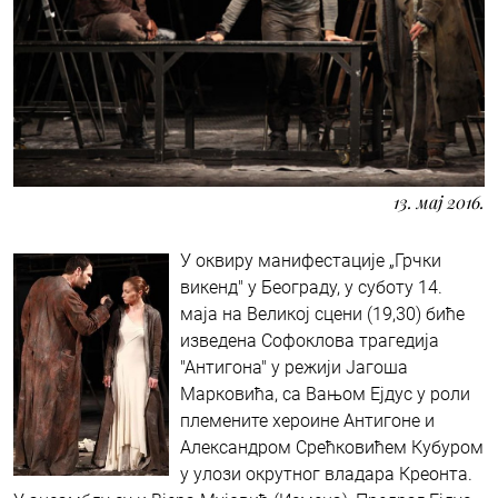
13. мај 2016.
У оквиру манифестације „Грчки
викенд" у Београду, у суботу 14.
маја на Великој сцени (19,30) биће
изведена Софоклова трагедија
"Антигона" у режији Јагоша
Марковића, са Вањом Ејдус у роли
племените хероине Антигоне и
Александром Срећковићем Кубуром
у улози окрутног владара Креонта.