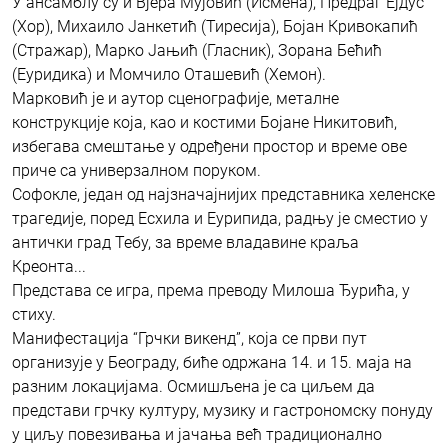
У ансамблу су и Вјера Мујовић (Исмена), Предраг Ејдус
(Хор), Михаило Јанкетић (Тиресија), Бојан Кривокапић
(Стражар), Марко Јањић (Гласник), Зорана Бећић
(Еуридика) и Момчило Оташевић (Хемон).
Марковић је и аутор сценографије, металне
конструкције која, као и костими Бојане Никитовић,
избегава смештање у одређени простор и време ове
приче са универзалном поруком.
Софокле, један од најзначајнијих представника хеленске
трагедије, поред Есхила и Еурипида, радњу је сместио у
антички град Тебу, за време владавине краља
Креонта...
Представа се игра, према преводу Милоша Ђурића, у
стиху.
Манифестација “Грчки викенд”, која се први пут
организује у Београду, биће одржана 14. и 15. маја на
разним локацијама. Осмишљена је са циљем да
представи грчку културу, музику и гастрономску понуду
у циљу повезивања и јачања већ традиционално