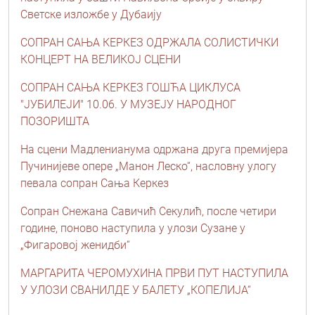
Светске изложбе у Дубаију
СОПРАН САЊА КЕРКЕЗ ОДРЖАЛА СОЛИСТИЧКИ
КОНЦЕРТ НА ВЕЛИКОЈ СЦЕНИ
СОПРАН САЊА КЕРКЕЗ ГОШЋА ЦИКЛУСА
"ЈУБИЛЕЈИ" 10.06. У МУЗЕЈУ НАРОДНОГ
ПОЗОРИШТА
На сцени Мадленианума одржана друга премијера
Пучинијеве опере „Манон Леско“, насловну улогу
певала сопран Сања Керкез
Сопран Снежана Савичић Секулић, после четири
године, поново наступила у улози Сузане у
„Фигаровој женидби“
МАРГАРИТА ЧЕРОМУХИНА ПРВИ ПУТ НАСТУПИЛА
У УЛОЗИ СВАНИЛДЕ У БАЛЕТУ „КОПЕЛИЈА“