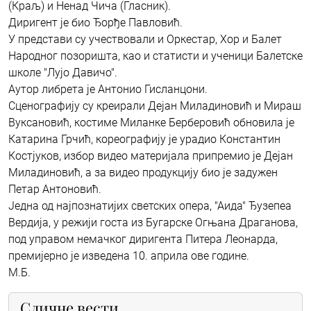
(Краљ) и Ненад Чича (Гласник).
Диригент је био Ђорђе Павловић.
У представи су учествовали и Оркестар, Хор и Балет
Народног позоришта, као и статисти и ученици Балетске
школе "Лујо Давичо".
Аутор либрета је Антонио Гисланцони.
Сценографију су креирали Дејан Миладиновић и Мираш
Вуксановић, костиме Миланке Берберовић обновила је
Катарина Грчић, кореографију је урадио Константин
Костјуков, избор видео материјала припремио је Дејан
Миладиновић, а за видео продукцију био је задужен
Петар Антоновић.
Једна од најпознатијих светских опера, "Аида" Ђузепеа
Вердија, у режији госта из Бугарске Огњана Драганова,
под управом немачког диригента Питера Леонарда,
премијерно је изведена 10. априла ове године.
М.Б.
Сличне вести