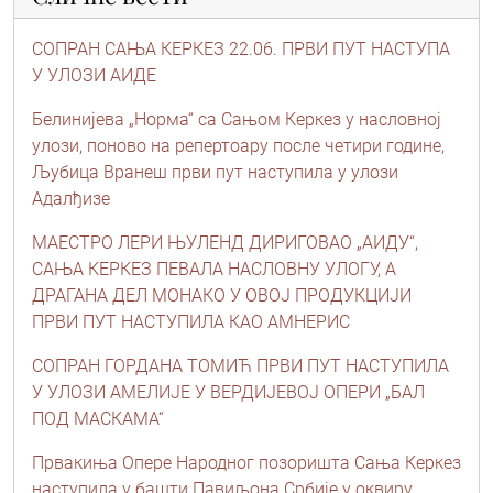
СОПРАН САЊА КЕРКЕЗ 22.06. ПРВИ ПУТ НАСТУПА
У УЛОЗИ АИДЕ
Белинијева „Норма“ са Сањом Керкез у насловној
улози, поново на репертоару после четири године,
Љубица Вранеш први пут наступила у улози
Адалђизе
МАЕСТРО ЛЕРИ ЊУЛЕНД ДИРИГОВАО „АИДУ“,
САЊА КЕРКЕЗ ПЕВАЛА НАСЛОВНУ УЛОГУ, А
ДРАГАНA ДЕЛ МОНАКО У ОВОЈ ПРОДУКЦИЈИ
ПРВИ ПУТ НАСТУПИЛА КАО АМНЕРИС
СОПРАН ГОРДАНА ТОМИЋ ПРВИ ПУТ НАСТУПИЛА
У УЛОЗИ АМЕЛИЈЕ У ВЕРДИЈЕВОЈ ОПЕРИ „БАЛ
ПОД МАСКАМА“
Првакиња Опере Народног позоришта Сања Керкез
наступила у башти Павиљона Србије у оквиру