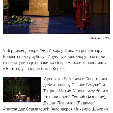
21. јун 2013.
У Вердијевој опери "Аида", која је била на репертоару
Велике сцене у суботу 22. јуна, у насловној улози први
пут наступила је првакиња Опере Народног позоришта
у Београду - сопран Сања Керкез.
У улогама Рамфиса и Свештенице
дебитовали су Славко Секулић и
Татјана Митић. У подели су били и
Наташа Јовић Тривић (Амнерис),
Душан Плазинић (Радамес),
Александар Стаматовић (Амонасро), Михаило Шљивић