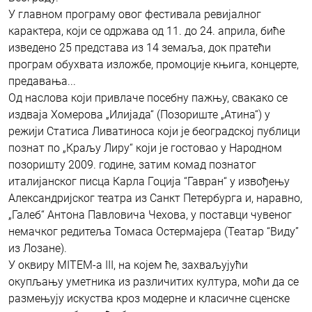
У главном програму овог фестивала ревијалног
карактера, који се одржава од 11. до 24. априла, биће
изведено 25 представа из 14 земаља, док пратећи
програм обухвата изложбе, промоције књига, концерте,
предавања...
Од наслова који привлаче посебну пажњу, свакако се
издваја Хомерова „Илијада“ (Позориште „Атина“) у
режији Статиса Ливатиноса који је београдској публици
познат по „Краљу Лиру“ који је гостовао у Народном
позоришту 2009. године, затим комад познатог
италијанског писца Карла Гоција “Гавран“ у извођењу
Александријског театра из Санкт Петербурга и, наравно,
„Галеб“ Антона Павловича Чехова, у поставци чувеног
немачког редитеља Томаса Остермајера (Театар “Виду”
из Лозане).
У оквиру MITEM-a III, на којем ће, захваљујући
окупљању уметника из различитих култура, моћи да се
размењују искуства кроз модерне и класичне сценске