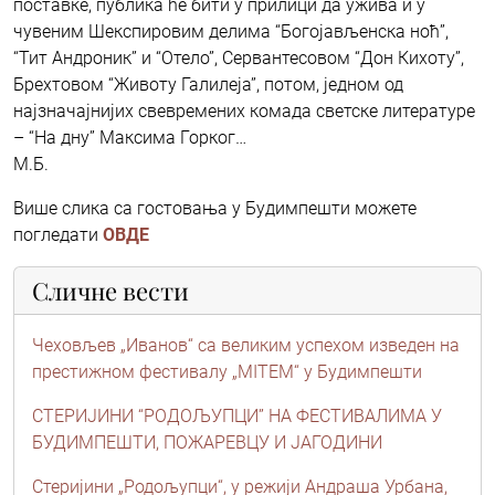
поставке, публика ће бити у прилици да ужива и у
чувеним Шекспировим делима “Богојављенска ноћ”,
“Тит Андроник” и “Отело”, Сервантесовом “Дон Кихоту”,
Брехтовом “Животу Галилеја”, потом, једном од
најзначајнијих свевремених комада светске литературе
– “На дну” Максима Горког…
М.Б.
Више слика са гостовања у Будимпешти можете
погледати
ОВДЕ
Сличне вести
Чеховљев „Иванов“ са великим успехом изведен на
престижном фестивалу „MITEM“ у Будимпешти
СТЕРИЈИНИ “РОДОЉУПЦИ” НА ФЕСТИВАЛИМА У
БУДИМПЕШТИ, ПОЖАРЕВЦУ И ЈАГОДИНИ
Стеријини „Родољупци“, у режији Андраша Урбана,