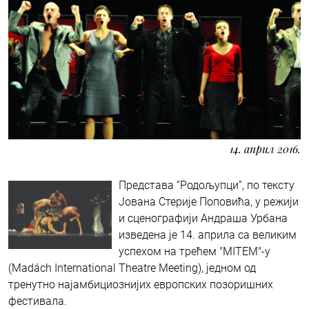
14. април 2016.
Представа “Родољупци”, по тексту
Јована Стерије Поповића, у режији
и сценографији Андраша Урбана
изведена је 14. априла са великим
успехом на трећем "MITEM"-у
(Madách International Theatre Meeting), једном од
тренутно најамбициознијих европских позоришних
фестивала.