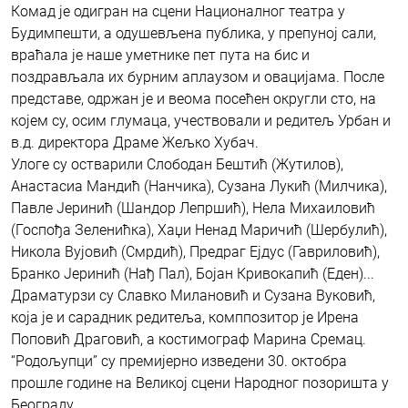
Комад је одигран на сцени Националног театра у
Будимпешти, а одушевљена публика, у препуној сали,
враћала је наше уметнике пет пута на бис и
поздрављала их бурним аплаузом и овацијама. После
представе, одржан је и веома посећен округли сто, на
којем су, осим глумаца, учествовали и редитељ Урбан и
в.д. директора Драме Жељко Хубач.
Улоге су остварили Слободан Бештић (Жутилов),
Анастасиа Мандић (Нанчика), Сузана Лукић (Милчика),
Павле Јеринић (Шандор Лепршић), Нела Михаиловић
(Госпођа Зеленићка), Хаџи Ненад Маричић (Шербулић),
Никола Вујовић (Смрдић), Предраг Ејдус (Гавриловић),
Бранко Јеринић (Нађ Пал), Бојан Кривокапић (Еден)...
Драматурзи су Славко Милановић и Сузана Вуковић,
која је и сарадник редитеља, комппозитор је Ирена
Поповић Драговић, а костимограф Марина Сремац.
“Родољупци” су премијерно изведени 30. октобра
прошле године на Великој сцени Народног позоришта у
Београду.