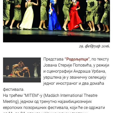
29. фебруар 2016.
Представа
“Родољупци”
, по тексту
Јована Стерије Поповића, у режији
и сценографији Андраша Урбана,
уврштена је у званичну селекцију
једног иностраног и два домаћа
фестивала.
На трећем "MITEM"-у (Madách International Theatre
Meeting), једном од тренутно најамбициознијих
европских позоришних фестивала, који ће се одржати