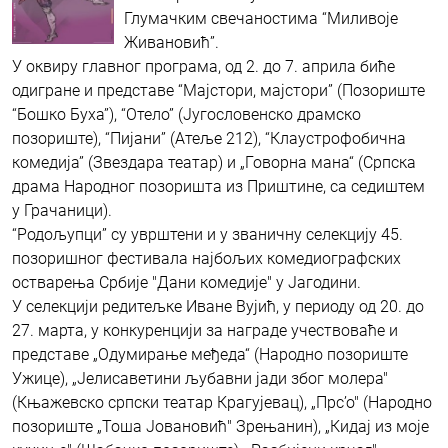
Глумачким свечаностима “Миливоје
Живановић”.
У оквиру главног програма, од 2. до 7. априла биће
одигране и представе “Мајстори, мајстори” (Позориште
“Бошко Буха”), “Отело” (Југословенско драмско
позориште), “Пијани” (Атеље 212), “Клаустрофобична
комедија” (Звездара театар) и „Говорна мана“ (Српска
драма Народног позоришта из Приштине, са седиштем
у Грачаници).
“Родољупци” су уврштени и у званичну селекцију 45.
позоришног фестивала најбољих комедиографских
остварења Србије "Дани комедије" у Јагодини.
У селекцији редитељке Иване Вујић, у периоду од 20. до
27. марта, у конкуренцији за награде учествоваће и
представе „Одумирање међеда“ (Народно позориште
Ужице), „Јелисаветини љубавни јади због молера"
(Књажевско српски театар Крагујевац), „Прс’о" (Народно
позориште „Тоша Јовановић" Зрењанин), „Кидај из моје