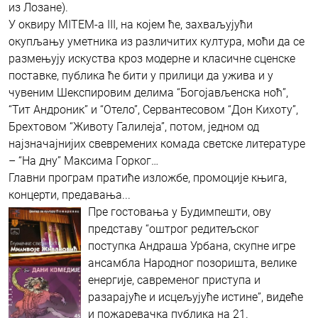
из Лозане).
У оквиру MITEM-a III, на којем ће, захваљујући
окупљању уметника из различитих култура, моћи да се
размењују искуства кроз модерне и класичне сценске
поставке, публика ће бити у прилици да ужива и у
чувеним Шекспировим делима “Богојављенска ноћ”,
“Тит Андроник” и “Отело”, Сервантесовом “Дон Кихоту”,
Брехтовом “Животу Галилеја”, потом, једном од
најзначајнијих свевремених комада светске литературе
– “На дну” Максима Горког…
Главни програм пратиће изложбе, промоције књига,
концерти, предавања...
Пре гостовања у Будимпешти, ову
представу “оштрог редитељског
поступка Андраша Урбана, скупне игре
ансамбла Народног позоришта, велике
енергије, савременог приступа и
разарајуће и исцељујуће истине”, видеће
и пожаревачка публика на 21.