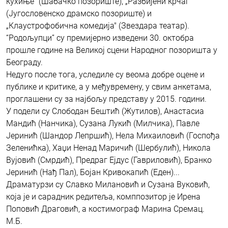
кухиње" (Шабачко позориште), „Разбијени крчаг"
(Југословенско драмско позориште) и
„Клаустрофобична комедија" (Звездара театар).
“Родољупци” су премијерно изведени 30. октобра
прошле године на Великој сцени Народног позоришта у
Београду.
Недуго после тога, уследиле су веома добре оцене и
публике и критике, а у међувремену, у свим анкетама,
проглашени су за најбољу представу у 2015. години.
У подели су Слободан Бештић (Жутилов), Анастасиа
Мандић (Нанчика), Сузана Лукић (Милчика), Павле
Јеринић (Шандор Лепршић), Нела Михаиловић (Госпођа
Зеленићка), Хаџи Ненад Маричић (Шербулић), Никола
Вујовић (Смрдић), Предраг Ејдус (Гавриловић), Бранко
Јеринић (Нађ Пал), Бојан Кривокапић (Еден)...
Драматурзи су Славко Милановић и Сузана Вуковић,
која је и сарадник редитеља, комппозитор је Ирена
Поповић Драговић, а костимограф Марина Сремац.
М.Б.