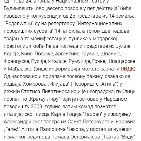
од 11. до 24. априла у Националном театру у
Будимпешти, ово „весело позорје у пет дејствија“ биће
изведено у конкуренцији од 25 представа из 14 земаља.
“Родољупци” су на репертоару “Интернационалних
позоришних сусрета” 14. априла, а током две недеље
трајања те манифестације, публика у мађарској
престоници моћи ће да погледа и представе из Јужне
Кореје, Кине, Пољске, Аргентине, Грузије, Шпаније,
Француске, Русије, Италије, Румуније, Грчке, Швајцарске
и Мађарске. (више информација можете сазнати
ОВДЕ
)
Од наслова који привлаче посебну пажњу, свакако се
издваја Хомерова „Илијада“ (Позориште „Атина“) у
режији Статиса Ливатиноса који је београдској публици
познат по „Краљу Лиру“ који је гостовао у Народном
позоришту 2009. године, затим комад познатог
италијанског писца Карла Гоција “Гавран“ у извођењу
Александријског театра из Санкт Петербурга и, наравно,
„Галеб“ Антона Павловича Чехова, у поставци чувеног
немачког редитеља Томаса Остермајера (Театар “Виду”