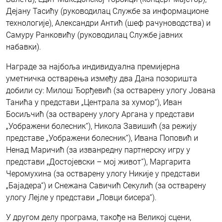
Дејану Тасићу (руководилац Службе за информационе
технологије), Александри Антић (шеф рачуноводства) и
Самуру Ранковићу (руководилац Службе јавних
набавки).
Награде за најбоља индивидуална премијерна
уметничка остварења између два Дана позоришта
добили су: Милош Ђорђевић (за остварену улогу Јована
Танића у представи „Централа за хумор“), Иван
Босиљчић (за остварену улогу Аргана у представи
„Уображени болесник“), Никола Завишић (за режију
представе „Уображени болесник“), Ивана Поповић и
Ненад Маричић (за изванредну партнерску игру у
представи „Достојевски – мој живот“), Маргарита
Черомухина (за остварену улогу Никије у представи
„Бајадера“) и Снежана Савичић Секулић (за остварену
улогу Лејле у представи „Ловци бисера“).
У другом делу програма, такође на Великој сцени,