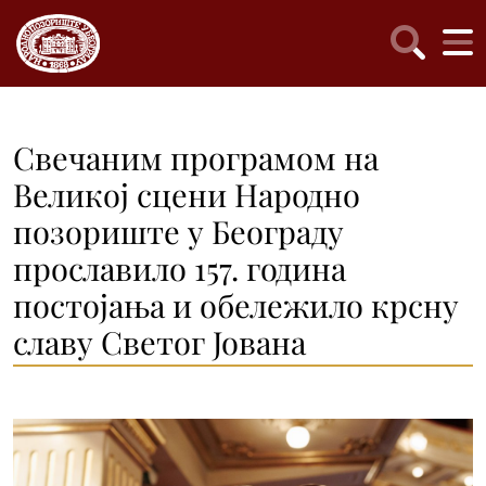
Свечаним програмом на
Великој сцени Народно
позориште у Београду
прославило 157. година
постојања и обележило крсну
славу Светог Јована