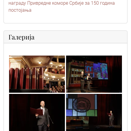
награду Привредне коморе Србије за 150 година
постојања
Галерија
slava_narodnog_pozorista_1
slava_narodnog_pozorista_2
slava_narodnog_pozorista_3
slava_narodnog_pozorista_4