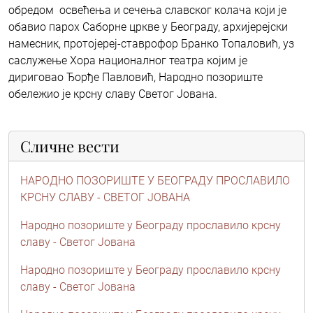
обредом освећења и сечења славског колача који је
обавио парох Саборне цркве у Београду, архијерејски
намесник, протојереј-ставрофор Бранко Топаловић, уз
саслужење Хора националног театра којим је
дириговао Ђорђе Павловић, Народно позориште
обележио је крсну славу Светог Јована.
Сличне вести
НАРОДНО ПОЗОРИШТЕ У БЕОГРАДУ ПРОСЛАВИЛО
КРСНУ СЛАВУ - СВЕТОГ ЈОВАНА
Народно позориште у Београду прославило крсну
славу - Светог Јована
Народно позориште у Београду прославило крсну
славу - Светог Јована