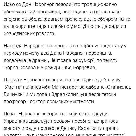
Иако се Дан Народног позоришта традиционално
обележава 22. новембра, ове године та прослава је
спојена са обележавањем крсне славе, с обзиром на то
да позориште тада није било у могућности да ради из
безбедносних разлога.
Награда Народног позоришта за најбољу представу у
периоду између два Дана Народног позоришта,
додељена је драми „Централа за хумор“, по тексту
Ђорђа Косића и у режији Оље Ђорђевић.
Плакету Народног позоришта ове године добили су
Уметнички ансамбл Министарства одбране „Станислав
Бинички“ и Милован Здравковић, универзитетски
професор - доктор драмских уметности.
Печат Народног позоришта, који се по одлуци
Управника додељује поводом посебног доприноса
животу и раду, припао је Денису Касаткину (првак
Балета), Едит Македонској Торбици (концерт мајстор),