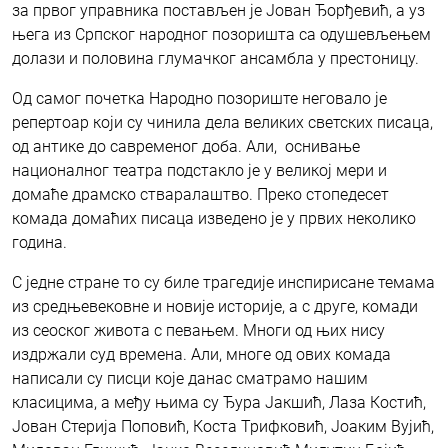
за првог управника постављен је Јован Ђорђевић, а уз
њега из Српског народног позоришта са одушевљењем
долази и половина глумачког ансамбла у престоницу.
Од самог почетка Народно позориште неговало је
репертоар који су чинила дела великих светских писаца,
од антике до савременог доба. Али, оснивање
националног театра подстакло је у великој мери и
домаће драмско стваралаштво. Преко стопедесет
комада домаћих писаца изведено је у првих неколико
година.
С једне стране то су биле трагедије инспирисане темама
из средњевековне и новије историје, а с друге, комади
из сеоског живота с певањем. Многи од њих нису
издржали суд времена. Али, многе од ових комада
написали су писци које данас сматрамо нашим
класицима, а међу њима су Ђура Јакшић, Лаза Костић,
Јован Стерија Поповић, Коста Трифковић, Јоаким Вујић,