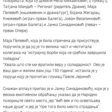
позоришта, која су добили Нела Михаиловић, (глумац I),
Татјана Мандић – Ригонат (редитељ Драме), Маја
Пелевић (књижевник и драматург), Бојана Жегарац
Кнежевић (играч-првак Балета), Јован Веселиновић
(играч-првак Балета) и Јанко Синадиновић (певач –
првак Опере).
Маја Пелевић, која је била спречена да присуствује,
поручила је да јој је то велика част и честитала
колегама на “истрајној борби која се срећом завршила
победом”.
“Хвала што сте ми вратили веру у солидарност. Ово је
ваш дан и желим вам још 150 година”, истакла је у
поруци коју је прочитао глумац Павле Јеринић.
Снажан аплауз припао је и Јанку Синадиновићу, који је у
веома емотивном обраћању указао да је Народно
позориште свето место, јер “већ век и по осветљава
наше душе” и јер је “пре тога било место страдања”.