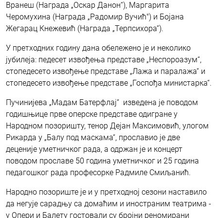
Вранеш (Награда „Оскар Данон“), Маргарита
Черомухина (Награда „Радомир Вучић") и Бојана
Жегарац Кнежевић (Награда „Терпсихора“).
У претходних годину дана обележено је и неколико
јубилеја: педесет извођења представе „Неспороазум“,
стопедесето извођење представе „Лажа и паралажа“ и
стопедесето извођење представе „Госпођа министарка“.
Пучинијева „Мадам Батерфлај“ изведена је поводом
годишњице прве оперске представе одигране у
Народном позоришту, тенор Дејан Максимовић, улогом
Рикарда у „Балу под маскама“, прославио је две
деценије уметничког рада, а одржан је и концерт
поводом прославе 50 година уметничког и 25 година
педагошког рада професорке Радмиле Смиљанић.
Народно позориште је и у претходној сезони наставило
да негује сарадњу са домаћим и иностраним театрима -
у Опери и Балету гостовали су бројни реномирани