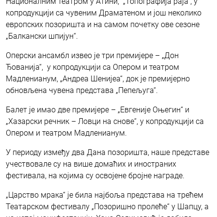
Националним театром у Атини, „Топографија раја“, у
копродукцији са чувеним Драматеном и још неколико
европских позоришта и на самом почетку ове сезоне
„Балкански шпијун“.
Оперски ансамбл извео је три премијере – „Дон
Ђованија“, у копродукцији са Опером и театром
Мадленианум, „Андреа Шенијеа“, док је премијерно
обновљена чувена представа „Пепељуга“.
Балет је имао две премијере – „Евгеније Оњегин“ и
„Хазарски речник – Ловци на снове“, у копродукцији са
Опером и театром Мадленианум.
У периоду између два Дана позоришта, наше представе
учествовале су на више домаћих и иностраних
фестивала, на којима су освојене бројне награде.
„Царство мрака“ је била најбоља представа на трећем
Театарском фестивалу „Позоришно пролеће“ у Шапцу, а