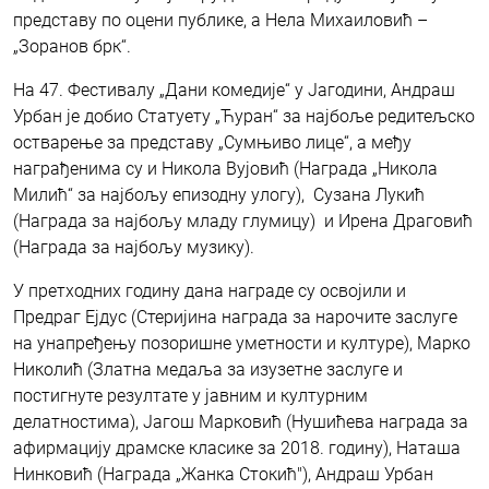
представу по оцени публике, а Нела Михаиловић –
„Зоранов брк“.
На 47. Фестивалу „Дани комедије“ у Јагодини, Андраш
Урбан је добио Статуету „Ћуран“ за најбоље редитељско
остварење за представу „Сумњиво лице“, а међу
награђенима су и Никола Вујовић (Награда „Никола
Милић“ за најбољу епизодну улогу), Сузана Лукић
(Награда за најбољу младу глумицу) и Ирена Драговић
(Награда за најбољу музику).
У претходних годину дана награде су освојили и
Предраг Ејдус (Стеријина награда за нарочите заслуге
на унапређењу позоришне уметности и културе), Марко
Николић (Златна медаља за изузетне заслуге и
постигнуте резултате у јавним и културним
делатностима), Јагош Марковић (Нушићева награда за
афирмацију драмске класике за 2018. годину), Наташа
Нинковић (Награда „Жанка Стокић"), Андраш Урбан