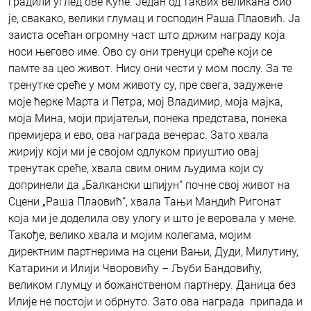
градили углед ове Куће. Један од таквих великана био
је, свакако, велики глумац и господин Раша Плаовић. Ја
заиста осећан огромну част што држим награду која
носи његово име. Ово су они тренуци среће који се
памте за цео живот. Нису они чести у мом послу. За те
тренутке среће у мом животу су, пре свега, задужене
моје ћерке Марта и Петра, мој Владимир, моја мајка,
моја Мина, моји пријатељи, понека представа, понека
премијера и ево, ова награда вечерас. Зато хвала
жирију који ми је својом одлуком приуштио овај
тренутак среће, хвала свим оним људима који су
допринели да „Балкански шпијун“ почне свој живот на
Сцени „Раша Плаовић“, хвала Тањи Мандић Ригонат
која ми је доделила ову улогу и што је веровала у мене.
Такође, велико хвала и мојим колегама, мојим
директним партнерима на сцени Вањи, Дуди, Милутину,
Катарини и Илији Чворовићу – Љуби Бандовићу,
великом глумцу и божанственом партнеру. Даница без
Илије не постоји и обрнуто. Зато ова награда припада и