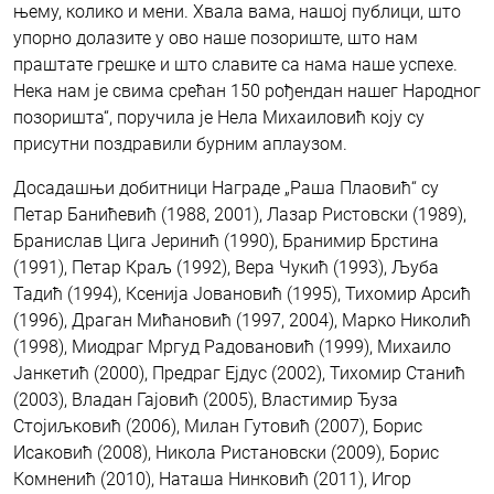
њему, колико и мени. Хвала вама, нашој публици, што
упорно долазите у ово наше позориште, што нам
праштате грешке и што славите са нама наше успехе.
Нека нам је свима срећан 150 рођендан нашег Народног
позоришта“, поручила је Нела Михаиловић коју су
присутни поздравили бурним аплаузом.
Досадашњи добитници Награде „Раша Плаовић“ су
Петар Банићевић (1988, 2001), Лазар Ристовски (1989),
Бранислав Цига Јеринић (1990), Бранимир Брстина
(1991), Петар Краљ (1992), Вера Чукић (1993), Љуба
Тадић (1994), Ксенија Јовановић (1995), Тихомир Арсић
(1996), Драган Мићановић (1997, 2004), Марко Николић
(1998), Миодраг Мргуд Радовановић (1999), Михаило
Јанкетић (2000), Предраг Ејдус (2002), Тихомир Станић
(2003), Владан Гајовић (2005), Властимир Ђуза
Стојиљковић (2006), Милан Гутовић (2007), Борис
Исаковић (2008), Никола Ристановски (2009), Борис
Комненић (2010), Наташа Нинковић (2011), Игор