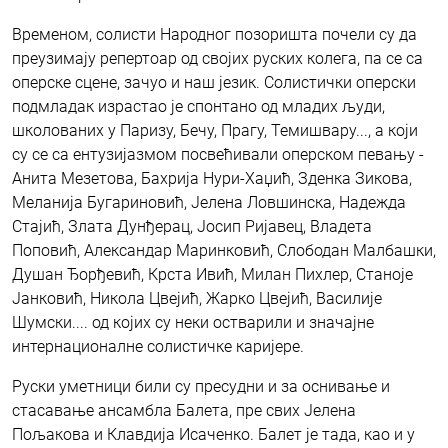
Временом, солисти Народног позоришта почели су да
преузимају репертоар од својих руских колега, па се са
оперске сцене, зачуо и наш језик. Солистички оперски
подмладак израстао је спонтано од младих људи,
школованих у Паризу, Бечу, Прагу, Темишвару..., а који
су се са ентузијазмом посвећивали оперском певању -
Анита Мезетова, Бахрија Нури-Хаџић, Зденка Зикова,
Меланија Бугариновић, Јелена Ловшинска, Надежда
Стајић, Злата Дунђерац, Јосип Ријавец, Владета
Поповић, Александар Маринковић, Слободан Малбашки,
Душан Ђорђевић, Крста Ивић, Милан Пихлер, Станоје
Јанковић, Никола Цвејић, Жарко Цвејић, Василије
Шумски.... од којих су неки остварили и значајне
интернационалне солистичке каријере.
Руски уметници били су пресудни и за оснивање и
стасавање ансамбла Балета, пре свих Јелена
Пољакова и Клавдија Исаченко. Балет је тада, као и у