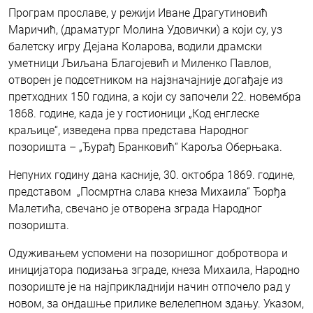
Програм прославе, у режији Иване Драгутиновић
Маричић, (драматург Молина Удовички) а који су, уз
балетску игру Дејана Коларова, водили драмски
уметници Љиљана Благојевић и Миленко Павлов,
отворен је подсетником на најзначајније догађаје из
претходних 150 година, а који су започели 22. новембра
1868. године, када је у гостионици „Код енглеске
краљице“, изведена прва представа Народног
позоришта – „Ђурађ Бранковић“ Кароља Оберњака.
Непуних годину дана касније, 30. октобра 1869. године,
представом „Посмртна слава кнеза Михаила“ Ђорђа
Малетића, свечано је отворена зграда Народног
позоришта.
Одуживањем успомени на позоришног добротвора и
иницијатора подизања зграде, кнеза Михаила, Народно
позориште је на најприкладнији начин отпочело рад у
новом, за ондашње прилике велелепном здању. Указом,