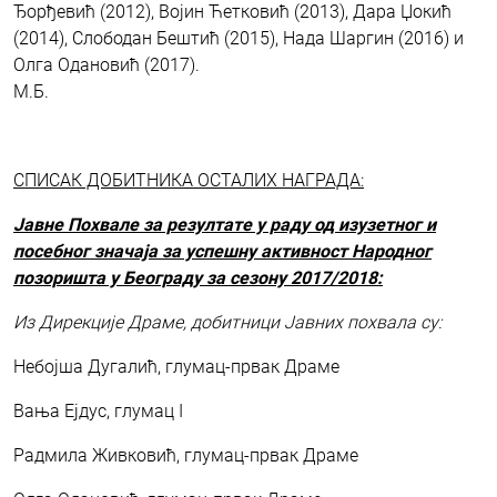
Ђорђевић (2012), Војин Ћетковић (2013), Дара Џокић
(2014), Слободан Бештић (2015), Нада Шаргин (2016) и
Олга Одановић (2017).
М.Б.
СПИСАК ДОБИТНИКА ОСТАЛИХ НАГРАДА:
Јавне Похвале за резултате у раду од изузетног и
посебног значаја за успешну активност Народног
позоришта у Београду за сезону 2017/2018:
Из Дирекције Драме, добитници Јавних похвала су:
Небојша Дугалић, глумац-првак Драме
Вања Ејдус, глумац I
Радмила Живковић, глумац-првак Драме