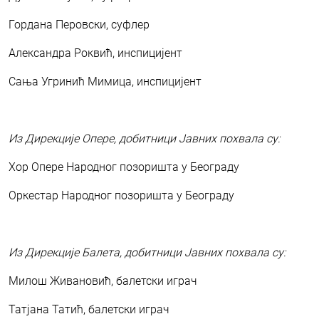
Гордана Перовски, суфлер
Александра Роквић, инспицијент
Сања Угринић Мимица, инспицијент
Из Дирекције Опере, добитници Јавних похвала су:
Хор Опере Народног позоришта у Београду
Оркестар Народног позоришта у Београду
Из Дирекције Балета, добитници Јавних похвала су:
Милош Живановић, балетски играч
Татјана Татић, балетски играч