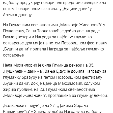
најбољу продукцију позоришне представе изведене на
петом Позоришном фестивалу „Буцини дани" у
Александровцу.
На Глумачким свечаностима „Миливоје Живановић'' у
Пожаревцу, Саша Торлаковић је добио две награде -
Глумац вечери и Награда за најбоље глумачко
остварење, док му је на петом Позоришном фестивалу
„Буцини дани" припала Награда за најбоље глумачко
остварење
Нела Михаиловић је била Глумица вечери на 35.
„Нушићевим данима“, Вања Ејдус је добила Награду за
глумачку бравуру на петом Позоришном фестивалу
„Буцини дани", док је Даница Максимовић, одлуком
жирија публике, на 23. Глумачким свечаностима
„Миливоје Живановић“, проглашена за глумицу вечери.
„Балкански шпијун“ је на 27. „Данима Зорана
Радмиловића“ у Зајечару добио Награду за најбољу