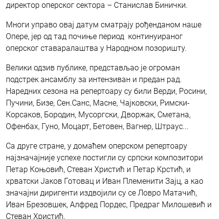
директор оперског сектора – Станислав Бинички.
Многи управо овај датум сматрају рођенданом наше
Опере, јер од тад почиње период континуираног
оперског ставаралаштва у Народном позоришту.
Велики одзив публике, представљао је огроман
подстрек ансамблу за интензиван и предан рад.
Наредних сезона на репертоару су били Верди, Росини,
Пучини, Бизе, Сен.Санс, Масне, Чајковски, Римски-
Корсаков, Бородин, Мусоргски, Дворжак, Сметана,
Офенбах, Гуно, Моцарт, Бетовен, Вагнер, Штраус...
Са друге стране, у домаћем оперском репертоару
најзначајније успехе постигли су српски композитори
Петар Коњовић, Стеван Христић и Петар Крстић, и
хрватски Јаков Готовац и Иван Племенити Зајц, а као
значајни диригенти издвојили су се Ловро Матачић,
Иван Брезовшек, Алфред Пордес, Предраг Милошевић и
Стеван Христић.