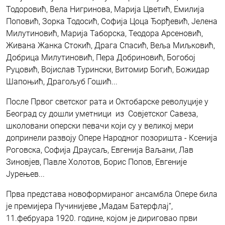
Тодоровић, Вела Нигринова, Марија Цветић, Емилија
Поповић, Зорка Тодосић, Софија Цоца Ђорђевић, Јелена
Милутиновић, Марија Таборска, Теодора Арсеновић,
Живана Жанка Стокић, Драга Спасић, Веља Миљковић,
Добрица Милутиновић, Пера Добриновић, Богобој
Руцовић, Војислав Турински, Витомир Богић, Божидар
Шапоњић, Драгољуб Гошић...
После Првог светског рата и Октобарске револуције у
Београд су дошли уметници из Совјетског Савеза,
школовани оперски певачи који су у великој мери
допринели развоју Опере Народног позоришта - Ксенија
Роговска, Софија Драусаљ, Евгенија Ваљани, Лав
Зиновјев, Павле Холотов, Борис Попов, Евгеније
Јурењев...
Прва представа новоформираног ансамбла Опере била
је премијера Пучинијеве „Мадам Батерфлај“,
11.фебруара 1920. године, којом је дириговао први