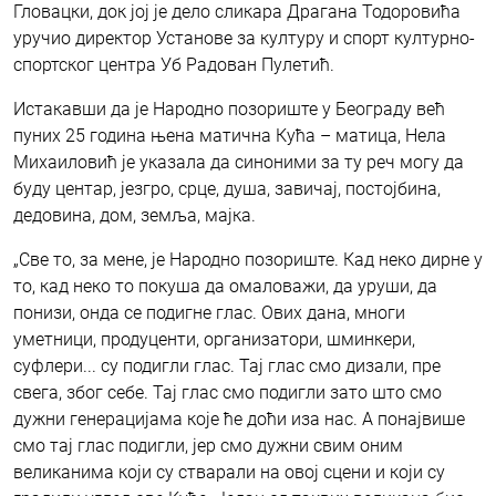
Гловацки, док јој је дело сликара Драгана Тодоровића
уручио директор Установе за културу и спорт културно-
спортског центра Уб Радован Пулетић.
Истакавши да је Народно позориште у Београду већ
пуних 25 година њена матична Кућа – матица, Нела
Михаиловић је указала да синоними за ту реч могу да
буду центар, језгро, срце, душа, завичај, постојбина,
дедовина, дом, земља, мајка.
„Све то, за мене, је Народно позориште. Кад неко дирне у
то, кад неко то покуша да омаловажи, да уруши, да
понизи, онда се подигне глас. Ових дана, многи
уметници, продуценти, организатори, шминкери,
суфлери... су подигли глас. Тај глас смо дизали, пре
свега, због себе. Тај глас смо подигли зато што смо
дужни генерацијама које ће доћи иза нас. А понајвише
смо тај глас подигли, јер смо дужни свим оним
великанима који су стварали на овој сцени и који су