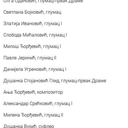
Олга Одановић, глумац-првак Драме
Светлана Бојковић, глумац
Златија Ивановић, глумац I
Слобода Мићаловић, глумац I
Милош Ђорђевић, глумац I
Павле Јеринић, глумац II
Данијела Угреновић, глумац I
Душанка Стојановић Глид, глумац-првак Драме
Ања Ђорђевић, композитор
Александар Срећковић, глумац I
Милена Ђорђевић, глумац II
Душанка Вукић, суфлер