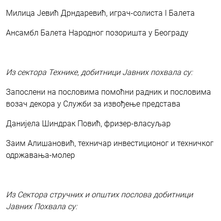
Милица Јевић Дрндаревић, играч-солиста I Балета
Ансамбл Балета Народног позоришта у Београду
Из сектора Технике, добитници Јавних похвала су:
Запослени на пословима помоћни радник и пословима
возач декора у Служби за извођење представа
Данијела Шиндрак Повић, фризер-власуљар
Заим Алишановић, техничар инвестиционог и техничког
одржавања-молер
Из Сектора стручних и општих послова добитници
Јавних Похвала су: