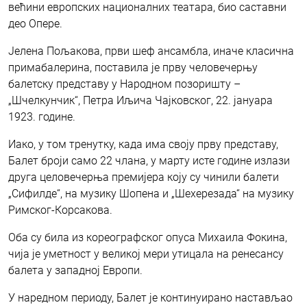
већини европских националних театара, био саставни
део Опере.
Јелена Пољакова, први шеф ансамбла, иначе класична
примабалерина, поставила је прву человечерњу
балетску представу у Народном позоришту –
„Шчелкунчик“, Петра Иљича Чајковског, 22. јануара
1923. године.
Иако, у том тренутку, када има своју прву представу,
Балет броји само 22 члана, у марту исте године излази
друга целовечерња премијера коју су чинили балети
„Сифилде“, на музику Шопена и „Шехерезада“ на музику
Римског-Корсакова.
Оба су била из кореографског опуса Михаила Фокина,
чија је уметност у великој мери утицала на ренесансу
балета у западној Европи.
У наредном периоду, Балет је континуирано настављао