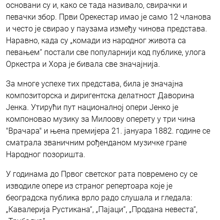
основани су и, како се тада називало, свирачки и
певачки збор. Први Орекестар имао је само 12 чланова
и често је свирао у паузама између чинова представа.
Наравно, када су „комади из народног живота са
певањем“ постали све популарнији код публике, улога
Оркестра и Хора је бивала све значајнија.
За многе успехе тих представа, била је значајна
композиторска и диригентска делатност Даворина
Јенка. Утирући пут националној опери Јенко је
компоновао музику за Милоову оперету у три чина
"Врачара" и њена премијера 21. јануара 1882. године се
сматрала званичним рођенданом музичке гране
Народног позоришта.
У годинама до Првог светског рата повремено су се
изводиле опере из страног репертоара које је
београдска публика врло радо слушала и гледала:
„Кавалерија Рустикана“, „Пајаци“, „Продана невеста“,