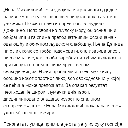
„Нела Михаиловић се издвојила изградивши од једне
пасивне улоге сугестивно свеприсутан лик и активног
учесника. Несхватљиво на први поглед лудило
Даницино, Нела своди на људску меру, објаснивши и
одбранивши га свима препознатљивим особинама -
оданошћу и обичном људском слабошћу. Њена Даница
није лик коме се треба подсмевати, она изазива висок
ниво емпатије, као особа заробљена туђим лудилом, а
притиснута нашом тешком друштвеном
свакодневицом. Њени проблеми и њене муке нису
особине неког апартног лика, већ свакодневица у којој
се већина може препознати. За овакав резултат
неопходан је широк глумачки дијапазон,
дисциплиновано владање изузетно снажном
експресијом, што је Нела Михаиловић показала и овом
улогом“, оценио је жири.
Призната глумица примила је статуету из руку госпође