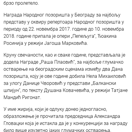
брзо пролетело.
Награда Народног позоришта у Београду за најбољу
представу у оквиру репертоара Народног позоришта у
периоду од 22. новембра 2017. године до 10. новембра
2018. године припала је опери „Пепељуга“, Ђоакина
Росинија у режији Јагоша Марковића.
Круну свечаности, као и сваке године, представљала је
додела Награде „Раша Плаовић“, за најбоље глумачко
остварење на београдским сценама између два Дана
позоришта, коју је ове године добила Нела Михаиловић
за улогу Данице Чворовић у представи „Балкански
шпијун“, по тексту Душана Ковачевића, у режији Татјане
Мандић Ригонат.
У име жирија, који је одлуку донео једногласно,
образложење је прочитала председница Александра
Гловацки која је истакла да је у конкуренцији за награду
било више изузетно јаких глумачких остварења.