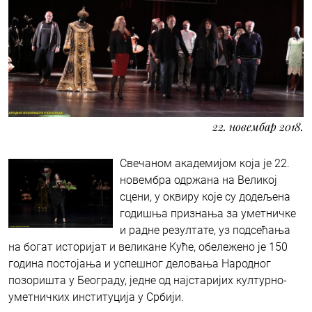
22. новембар 2018.
Свечаном академијом која је 22.
новембра одржана на Великој
сцени, у оквиру које су додељена
годишња признања за уметничке
и радне резултате, уз подсећања
на богат историјат и великане Куће, обележено је 150
година постојања и успешног деловања Народног
позоришта у Београду, једне од најстаријих културно-
уметничких институција у Србији.