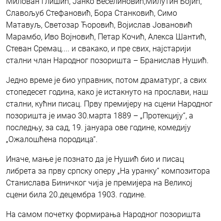
Милован Глишић, Јанко Веселиновић,Милутин Бојић,
Славољуб Стефановић, Бора Станковић, Симо
Матавуљ, Светозар Ћоровић, Војислав Јовановић
Марамбо, Иво Војновић, Петар Кочић, Алекса Шантић,
Стеван Сремац.... и свакако, и пре свих, најстарији
стални члан Народног позоришта – Бранислав Нушић.
Једно време је био управник, потом драматург, а свих
стопедесет година, како је истакнуто на прослави, наш
стални, кућни писац. Прву премијеру на сцени Народног
позоришта је имао 30.марта 1889 – „Протекцију“, а
последњу, за сад, 19. јануара ове године, комедију
„Ожалошћена породица“.
Иначе, мање је познато да је Нушић био и писац
либрета за прву српску оперу „На уранку“ композитора
Станислава Биничког чија је премијера на Великој
сцени била 20.децембра 1903. године.
На самом почетку формирања Народног позоришта