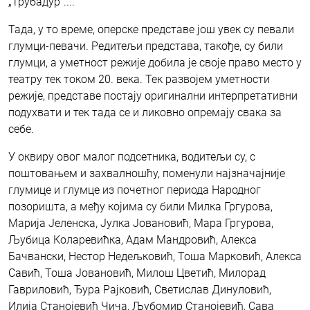
„Трубадур“....
Тада, у то време, оперске представе још увек су певали
глумци-певачи. Редитељи представа, такође, су били
глумци, а уметност режије добила је своје право место у
театру тек током 20. века. Тек развојем уметности
режије, представе постају оригинални интерпретативни
подухвати и тек тада се и ликовно опремају свака за
себе.
У оквиру овог малог подсетника, водитељи су, с
поштовањем и захвалношћу, поменули најзначајније
глумице и глумце из почетног периода Народног
позоришта, а међу којима су били Милка Гргурова,
Марија Јеленска, Јулка Јовановић, Мара Гргурова,
Љубица Коларевићка, Адам Мандровић, Алекса
Бачвански, Нестор Недељковић, Тоша Марковић, Алекса
Савић, Тоша Јовановић, Милош Цветић, Милорад
Гавриловић, Ђура Рајковић, Светислав Динуловић,
Илија Станојевић Чича, Љубомир Станојевић, Сава