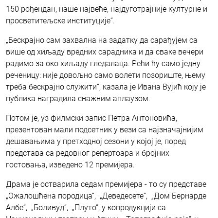
150 рођендан, наше највеће, најдуготрајније културне и
просветитељске институције“.
„Бескрајно сам захвална на задатку да сарађујем са
више од хиљаду вредних сарадника и да сваке вечери
радимо за око хиљаду гледалаца. Рећи ћу само једну
реченицу: није довољно само волети позориште, њему
треба бескрајно служити“, казала је Ивана Вујић коју је
публика наградила снажним аплаузом.
Потом је, уз филмски запис Петра Антоновића,
презентован мали подсетник у вези са најзначајнијим
дешавањима у претходној сезони у којој је, поред
представа са редовног репертоара и бројних
гостовања, изведено 12 премијера.
Драма је остварила седам премијера - то су представе
„Ожалошћена породица“, „Деведесете“, „Дом Бернарде
Албе“, „Боливуд“, „Плуто“, у копродукцији са