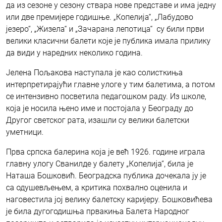
да из сезоне у сезону ствара нове представе и има једну
или две премијере годишње. „Копелија“, „Лабудово
језеро“, „Жизела“ и „Зачарана лепотица“ су били први
велики класични балети које је публика имала прилику
да види у наредних неколико година.
Јелена Пољакова наступала је као солисткиња
интерпретирајући главне улоге у тим балетима, а потом
се интензивно посветила педагошком раду. Из школе,
која је носила њено име и постојала у Београду до
Другог светског рата, изашли су велики балетски
уметници.
Прва српска балерина која је већ 1926. године играла
главну улогу Сванилде у балету „Копелија“, била је
Наташа Бошковић. Београдска публика дочекала ју је
са одушевљењем, а критика похвално оценила и
наговестила јој велику балетску каријеру. Бошковићева
је била дугогодишња првакиња Балета Народног