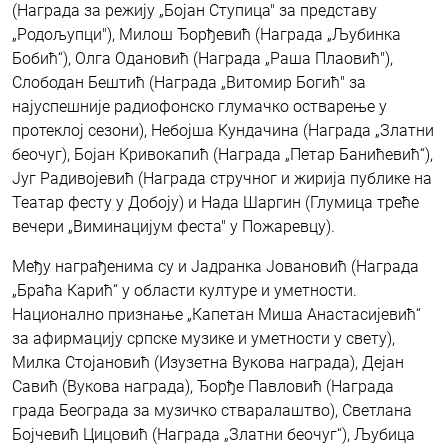
(Награда за режију „Бојан Ступица" за представу
„Родољупци"), Милош Ђорђевић (Награда „Љубинка
Бобић“), Олга Одановић (Награда „Раша Плаовић"),
Слободан Бештић (Награда „Витомир Богић" за
најуспешније радиофонско глумачко остварење у
протеклој сезони), Небојша Кундачина (Награда „Златни
беочуг), Бојан Кривокапић (Награда „Петар Банићевић“),
Југ Радивојевић (Награда стручног и жирија публике на
Театар фесту у Добоју) и Нада Шаргин (Глумица треће
вечери „Виминацијум феста" у Пожаревцу).
Међу награђенима су и Јадранка Јовановић (Награда
„Браћа Карић“ у области културе и уметности.
Национално признање „Капетан Миша Анастасијевић“
за афирмацију српске музике и уметности у свету),
Милка Стојановић (Изузетна Вукова награда), Дејан
Савић (Вукова награда), Ђорђе Павловић (Награда
града Београда за музичко стваралаштво), Светлана
Бојчевић Цицовић (Награда „Златни беочуг“), Љубица