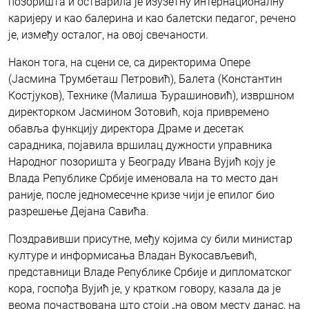
позоришта и остварила је изузетну интернационалну
каријеру и као балерина и као балетски педагог, речено
је, између осталог, на овој свечаности.
Након тога, на сцени се, са директорима Опере
(Јасмина Трумбеташ Петровић), Балета (Константин
Костјуков), Технике (Малиша Ђурашиновић), извршном
директорком Јасмином Зотовић, која привремено
обавља функцију директора Драме и десетак
сарадника, појавила вршилац дужности управника
Народног позоришта у Београду Ивана Вујић коју је
Влада Републике Србије именовала на то место дан
раније, после једномесечне кризе чији је епилог био
разрешење Дејана Савића.
Поздравивши присутне, међу којима су били министар
културе и информисања Владан Вукосављевић,
представници Владе Републике Србије и дипломатског
кора, госпођа Вујић је, у кратком говору, казала да је
веома почаствована што стоји „на овом месту данас, на