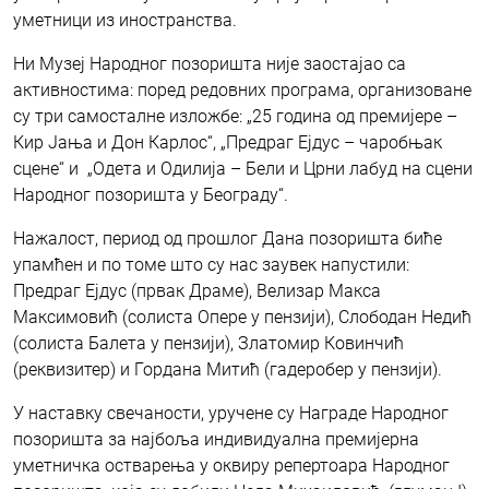
уметници из иностранства.
Ни Музеј Народног позоришта није заостајао са
активностима: поред редовних програма, организоване
су три самосталне изложбе: „25 година од премијере –
Кир Јања и Дон Карлос“, „Предраг Ејдус – чаробњак
сцене“ и „Одета и Одилија – Бели и Црни лабуд на сцени
Народног позоришта у Београду“.
Нажалост, период од прошлог Дана позоришта биће
упамћен и по томе што су нас заувек напустили:
Предраг Ејдус (првак Драме), Велизар Макса
Максимовић (солиста Опере у пензији), Слободан Недић
(солиста Балета у пензији), Златомир Ковинчић
(реквизитер) и Гордана Митић (гадеробер у пензији).
У наставку свечаности, уручене су Награде Народног
позоришта за најбоља индивидуална премијерна
уметничка остварења у оквиру репертоара Народног