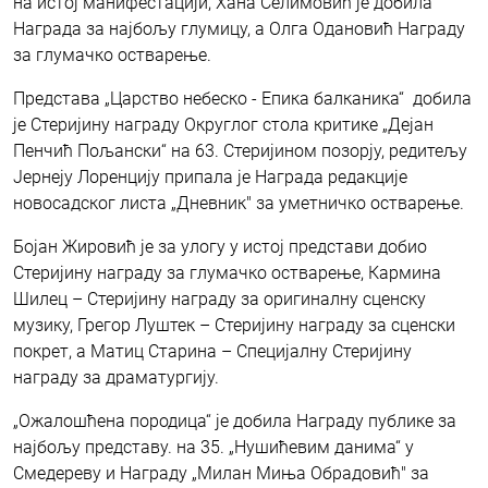
на истој манифестацији, Хана Селимовић је добила
Награда за најбољу глумицу, а Олга Одановић Награду
за глумачко остварење.
Представа „Царство небеско - Епика балканика“ добила
је Стеријину награду Округлог стола критике „Дејан
Пенчић Пољански“ на 63. Стеријином позорју, редитељу
Јернеју Лоренцију припала је Награда редакције
новосадског листа „Дневник″ за уметничко остварење.
Бојан Жировић је за улогу у истој представи добио
Стеријину награду за глумачко остварење, Кармина
Шилец – Стеријину награду за оригиналну сценску
музику, Грегор Луштек – Стеријину награду за сценски
покрет, а Матиц Старина – Специјалну Стеријину
награду за драматургију.
„Ожалошћена породица“ је добила Награду публике за
најбољу представу. на 35. „Нушићевим данима“ у
Смедереву и Награду „Милан Миња Обрадовић" за