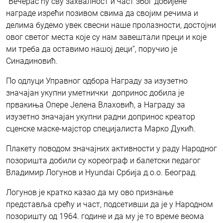
“Вечерас ћу сву захвалност и част због добијене
награде изрећи позивом свима да својим речима и
делима будемо увек свесни наше пролазности, достојни
овог светог места које су нам завештали преци и које
ми треба да оставимо нашој деци”, поручио је
Синадиновић.
По одлуци Управног одбора Награду за изузетно
значајан укупни уметнички допринос добила је
првакиња Опере Јелена Влаховић, а Награду за
изузетно значајан укупни радни допринос креатор
сценске маске-мајстор специјалиста Марко Дукић.
Плакету поводом значајних активности у раду Народног
позоришта добили су кореограф и балетски педагог
Владимир Логунов и Hyundai Србија д.о.о. Београд.
Логунов је кратко казао да му ово признање
представља срећу и част, подсетивши да је у Народном
позоришту од 1964. године и да му је то време веома