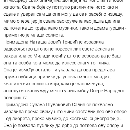
атмосферу свих значајних догађаја из Константиновог
живота. Све те боје су потпуно различите, исто као и
сцене и уверен сам да оне могу да се и засебно изведу,
мимо опере, јер је свака заокружена као једна целина,
од почетка до краја, како музички, тако и драматуршки -
приметио је млади солиста.
Примадона Наташа Јовић Тривић је изразила
задовољство што јој је поверен лик свете Јелена и
захвалила се Миладиновићу што је веровао да је баш
она та особа која може да изнесе снагу тог лика.
Она је, између осталог, и указала да ова представа
пружа публици прилику да упозна много младих,
квалитетних солиста који, како је напоменула,
апсолутно заслужују место у ансамблу Опере Народног
позоришта.
Примадона Сузана Шуваковић Савић се похвално
изразила према свему што чини саставни део ове опере
- од либрета, преко музике, до костима, сценографије...
Она је позвала публику да дође да погледа ову оперу и