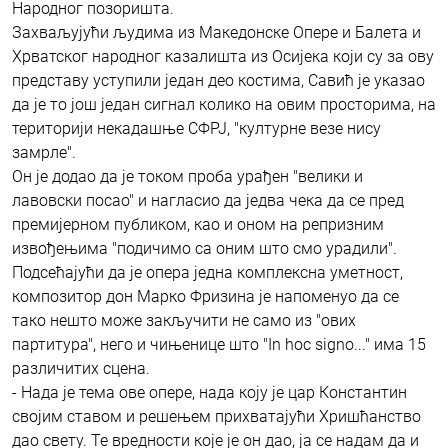
Народног позоришта.
Захваљујући људима из Македонске Опере и Балета и
Хрватског народног казалишта из Осијека који су за ову
представу уступили један део костима, Савић је указао
да је то још један сигнал колико на овим просторима, на
територији некадашње СФРЈ, "културне везе нису
замрле".
Он је додао да је током проба урађен "велики и
лавовски посао" и нагласио да једва чека да се пред
премијерном публиком, као и оном на репризним
извођењима "подичимо са оним што смо урадили".
Подсећајући да је опера једна комплексна уметност,
композитор дон Марко Фризина је напоменуо да се
тако нешто може закључити не само из "ових
партитура", него и чињенице што "In hoc signo..." има 15
различитих сцена.
- Нада је тема ове опере, нада коју је цар Константин
својим ставом и решењем прихватајући Хришћанство
дао свету. Те вредности које је он дао, ја се надам да и