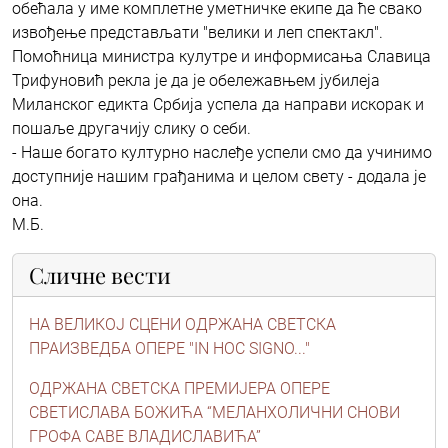
обећала у име комплетне уметничке екипе да ће свако
извођење представљати "велики и леп спектакл".
Помоћница министра кулутре и информисања Славица
Трифуновић рекла је да је обележавњем јубилеја
Миланског едикта Србија успела да направи искорак и
пошаље другачију слику о себи.
- Наше богато културно наслеђе успели смо да учинимо
доступније нашим грађанима и целом свету - додала је
она.
М.Б.
Сличне вести
НА ВЕЛИКОЈ СЦЕНИ ОДРЖАНА СВЕТСКА
ПРАИЗВЕДБА ОПЕРЕ "IN HOC SIGNO..."
ОДРЖАНА СВЕТСКА ПРЕМИЈЕРА ОПЕРЕ
СВЕТИСЛАВА БОЖИЋА “МЕЛАНХОЛИЧНИ СНОВИ
ГРОФА САВЕ ВЛАДИСЛАВИЋА”