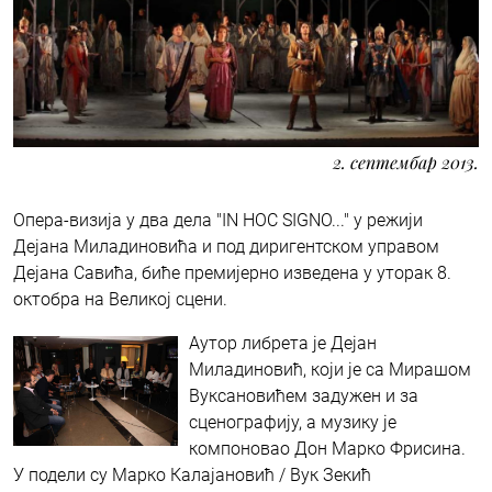
2. септембар 2013.
Опера-визија у два дела "IN HOC SIGNO..." у режији
Дејана Миладиновића и под диригентском управом
Дејана Савића, биће премијерно изведена у уторак 8.
октобра на Великој сцени.
Аутор либрета је Дејан
Миладиновић, који је са Мирашом
Вуксановићем задужен и за
сценографију, а музику је
компоновао Дон Марко Фрисина.
У подели су Марко Калајановић / Вук Зекић