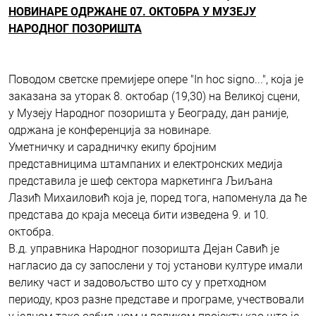
НОВИНАРЕ ОДРЖАНЕ 07. ОКТОБРА У МУЗЕЈУ
НАРОДНОГ ПОЗОРИШТА
Поводом светске премијере опере "In hoc signo...", која је
заказана за уторак 8. октобар (19,30) на Великој сцени,
у Музеју Народног позоришта у Београду, дан раније,
одржана је конференција за новинаре.
Уметничку и сарадничку екипу бројним
представницима штампаних и електронских медија
представила је шеф сектора маркетинга Љиљана
Лазић Михаиловић која је, поред тога, напоменула да ће
представа до краја месеца бити изведена 9. и 10.
октобра.
В.д. управника Народног позоришта Дејан Савић је
нагласио да су запослени у тој установи културе имали
велику част и задовољство што су у претходном
периоду, кроз разне представе и програме, учествовали