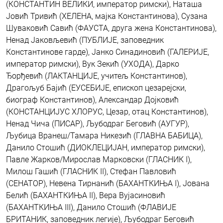
(КОНСТАНТИН ВЕЛИКИ, император римски), Наташа
Јовић Тривић (ХЕЛЕНА, мајка Константинова), Сузана
Шуваковић Савић (ФАУСТА, друга жена Константинова),
Ненад Јаковљевић (ПУБЛИЈЕ, заповедник
Константинове гарде), Јанко Синадиновић (ГАЛЕРИЈЕ,
император римски), Вук Зекић (УХОДА), Дарко
Ђорђевић (ЛАКТАНЦИЈЕ, учитељ Константинов),
Драгољуб Бајић (ЕУСЕБИЈЕ, епископ цезарејски,
биограф Константинов), Александар Дојковић
(КОНСТАНЦИЈУС ХЛОРУС, Цезар, отац Константинов),
Ненад Чича (ПИСАР), Љубодраг Беговић (АУГУР),
Љубица Вранеш/Тамара Никезић (ГЛАВНА БАБИЦА),
Данило Стошић (ДИОКЛЕЦИЈАН, император римски),
Павле Жарков/Мирослав Марковски (ГЛАСНИК I),
Милош Гашић (ГЛАСНИК II), Стефан Павловић
(СЕНАТОР), Невена Тирнанић (БАХАНТКИЊА I), Јована
Белић (БАХАНТКИЊА II), Вера Вујасиновић
(БАХАНТКИЊА III), Данило Стошић (ФЛАВИЈЕ
БРИТАНИК, заповедник легије), Љубодраг Беговић