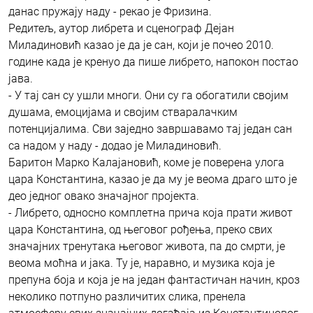
данас пружају наду - рекао је Фризина.
Редитељ, аутор либрета и сценограф Дејан
Миладиновић казао је да је сан, који је почео 2010.
године када је кренуо да пише либрето, напокон постао
јава.
- У тај сан су ушли многи. Они су га обогатили својим
душама, емоцијама и својим стваралачким
потенцијалима. Сви заједно завршавамо тај један сан
са надом у наду - додао је Миладиновић.
Баритон Марко Калајановић, коме је поверена улога
цара Константина, казао је да му је веома драго што је
део једног овако значајног пројекта.
- Либрето, односно комплетна прича која прати живот
цара Константина, од његовог рођења, преко свих
значајних тренутака његовог живота, па до смрти, је
веома моћна и јака. Ту је, наравно, и музика која је
препуна боја и која је на један фантастичан начин, кроз
неколико потпуно различитих слика, пренела