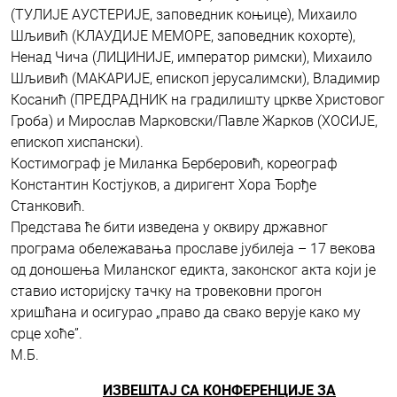
(ТУЛИЈЕ АУСТЕРИЈЕ, заповедник коњице), Михаило
Шљивић (КЛАУДИЈЕ МЕМОРЕ, заповедник кохорте),
Ненад Чича (ЛИЦИНИЈЕ, император римски), Михаило
Шљивић (МАКАРИЈЕ, епископ јерусалимски), Владимир
Косанић (ПРЕДРАДНИК на градилишту цркве Христовог
Гроба) и Мирослав Марковски/Павле Жарков (ХОСИЈЕ,
епископ хиспански).
Костимограф је Миланка Берберовић, кореограф
Константин Костјуков, а диригент Хора Ђорђе
Станковић.
Представа ће бити изведена у оквиру државног
програма обележавања прославе јубилеја – 17 векова
од доношења Миланског едикта, законског акта који је
ставио историјску тачку на тровековни прогон
хришћана и осигурао „право да свако верује како му
срце хоће”.
М.Б.
ИЗВЕШТАЈ СА КОНФЕРЕНЦИЈЕ ЗА