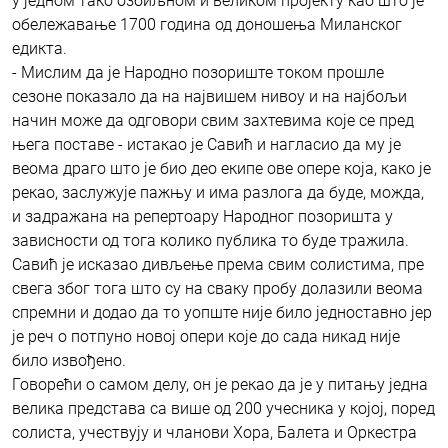
у једном тако озбиљном и великом пројекту као што је
обележавање 1700 година од доношења Миланског
едикта.
- Мислим да је Народно позориште током прошле
сезоне показало да на највишем нивоу и на најбољи
начин може да одговори свим захтевима које се пред
њега поставе - истакао је Савић и нагласио да му је
веома драго што је био део екипе ове опере која, како је
рекао, заслужује пажњу и има разлога да буде, можда,
и задражана на репертоару Народног позоришта у
зависности од тога колико публика то буде тражила.
Савић је исказао дивљење према свим солистима, пре
свега због тога што су на сваку пробу долазили веома
спремни и додао да то уопште није било једноставно јер
је реч о потпуно новој опери које до сада никад није
било извођено.
Говорећи о самом делу, он је рекао да је у питању једна
велика представа са више од 200 учесника у којој, поред
солиста, учествују и чланови Хора, Балета и Оркестра