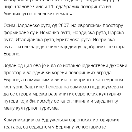
чије чланове чине и 11. одабраних позоришта из
бивших југословенских земаља.
Осим Јадранске руте, од 2007. на европском простору
формиране су и Немачка рута, Нордијска рута, Царска
рута, Италијанска рута, Британска рута, Иберијска
рута... и све заједно чине заједницу одабраних театара
Европе.
Један од циљева је и да се истакне јединствени духовни
простор и заједнички корени позоришних зграда
Европе, а самим тим и значај позоришта као европске
културне баштине. Генерална замисао подразумева и
да се створи мрежа различитих европских културних
путева који би, између осталог, чинили и заједничку
мапу културног туризма.
Комуникацију са Удружењем европских историјских
театара, са седиштем у Берлину, успоставио је