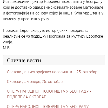
Истраживачки центар Народног позоришта у Београду
који је доставио одабране систематизоване материјале
и фотографије на основу којих је наша Кућа уврштена у
поменуту престижну руту.
Пројекат Европске руте историјских позоришта
реализује се уз подршку Програма за културу Европске
уније.
М.Б.
Сличне вести
Светски дан историјских позоришта – 25. октобар
Светски дан опере, 25. октобар
ОПЕРА НАРОДНОГ ПОЗОРИШТА У БЕОГРАДУ -
ПОДЕЛЕ ЗА ОКТОБАР
ОПЕРА НАРОДНОГ ПОЗОРИШТА У БЕОГРАДУ -