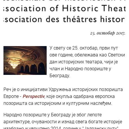
25. октобар 2017.
У свету се 25. октобар, први пут
ове године, обележава као Светски
дан историјских театара, чији је
члан и Народно позориште у
Београду.
Реч је о иницијативи Удружења историјских позоришта
Европе -
Perspectiv
, које окупља одабрана европска
позоришта са историјским и културним наслеђем.
Народно позориште у Београду је због лепоте
архитектуре, очуваности и изнад свега богате историје
изабрано и уврштено 2014. године у "Јадранску руту"