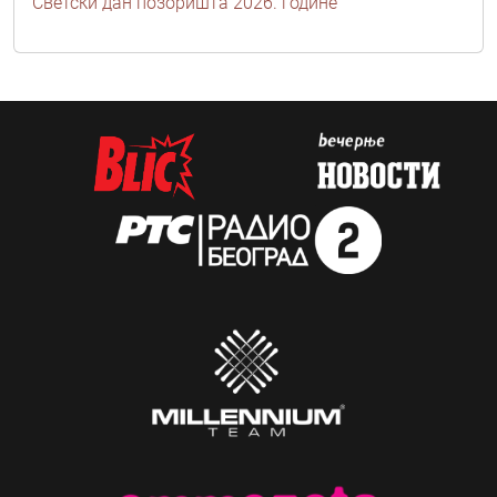
Светски дан позоришта 2026. године