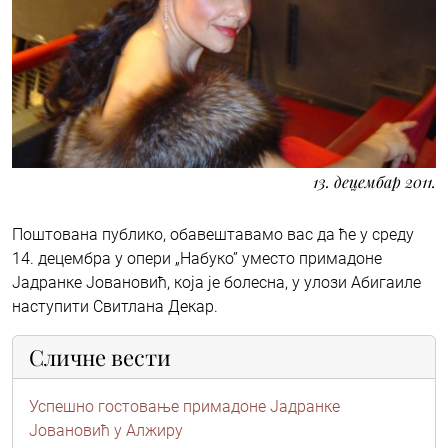
13. децембар 2011.
Поштована публико, обавештавамо вас да ће у среду
14. децембра у опери „Набуко” уместо примадоне
Јадранке Јовановић, која је болесна, у улози Абигаиле
наступити Свитлана Декар.
Сличне вести
Успешно гостовање примадоне Јадранке
Јовановић у Алжиру