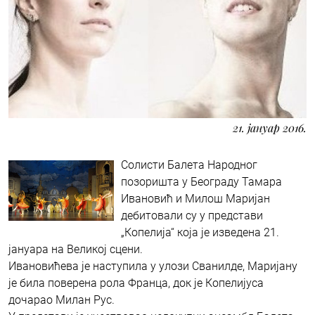
21. јануар 2016.
Солисти Балета Народног
позоришта у Београду Тамара
Ивановић и Милош Маријан
дебитовали су у представи
„Копелија“ која је изведена 21.
јануара на Великој сцени.
Ивановићева је наступила у улози Сванилде, Маријану
је била поверена рола Франца, док је Копелијуса
дочарао Милан Рус.