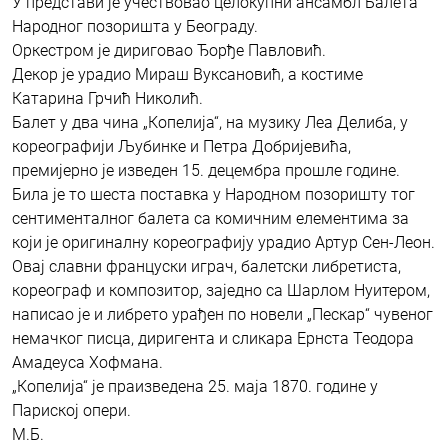
У представи је учествовао целокупни ансамбл Балета
Народног позоришта у Београду.
Оркестром је дириговао Ђорђе Павловић.
Декор је урадио Мираш Вуксановић, а костиме
Катарина Грчић Николић.
Балет у два чина „Копелија“, на музику Леа Делиба, у
кореографији Љубинке и Петра Добријевића,
премијерно је изведен 15. децембра прошле године.
Била је то шеста поставка у Народном позоришту тог
сентименталног балета са комичним елементима за
који је оригиналну кореографију урадио Артур Сен-Леон.
Овај славни француски играч, балетски либретиста,
кореограф и композитор, заједно са Шарлом Нуитером,
написао је и либрето урађен по новели „Пескар“ чувеног
немачког писца, диригента и сликара Ернста Теодора
Амадеуса Хофмана.
„Копелија“ је праизведена 25. маја 1870. године у
Париској опери.
М.Б.