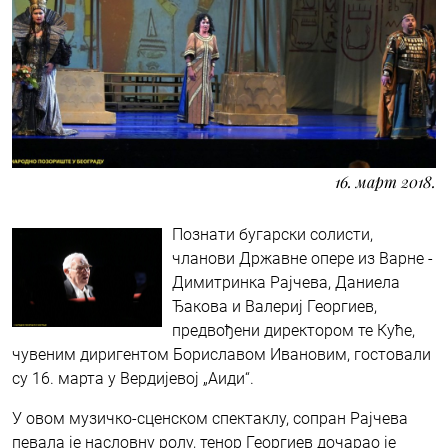
16. март 2018.
Познати бугарски солисти,
чланови Државне опере из Варне -
Димитринка Рајчева, Даниела
Ђакова и Валериј Георгиев,
предвођени директором те Куће,
чувеним диригентом Бориславом Ивановим, гостовали
су 16. марта у Вердијевој „Аиди“.
У овом музичко-сценском спектаклу, сопран Рајчева
певала је насловну ролу, тенор Георгиев дочарао је