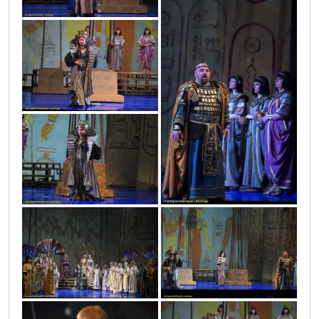
vic9786
vic9803
vic9779
vic9812
vic9802