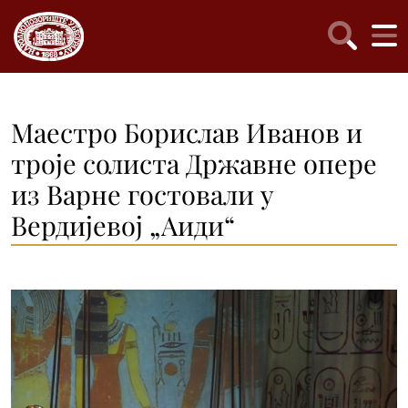
Маестро Борислав Иванов и
троје солиста Државне опере
из Варне гостовали у
Вердијевој „Аиди“