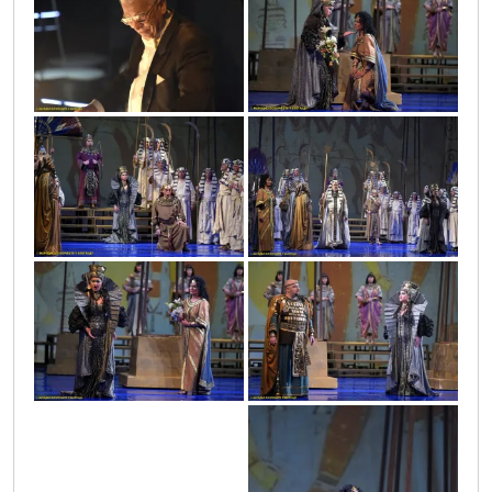
vic9768
vic9797
vic9811
vic9813
vic9794
vic9781