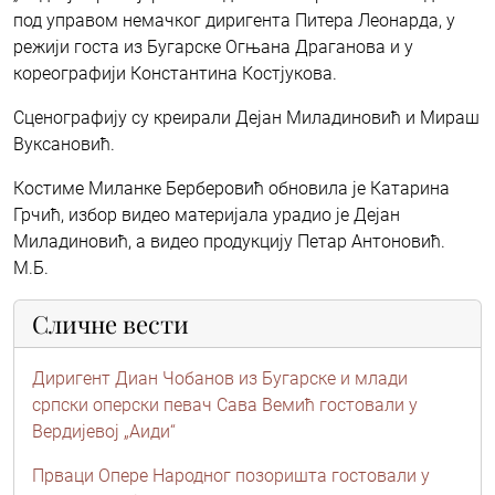
под управом немачког диригента Питера Леонарда, у
режији госта из Бугарске Огњана Драганова и у
кореографији Константина Костјукова.
Сценографију су креирали Дејан Миладиновић и Мираш
Вуксановић.
Костиме Миланке Берберовић обновила је Катарина
Грчић, избор видео материјала урадио је Дејан
Миладиновић, а видео продукцију Петар Антоновић.
М.Б.
Сличне вести
Диригент Диан Чобанов из Бугарске и млади
српски оперски певач Сава Вемић гостовали у
Вердијевој „Аиди“
Прваци Опере Народног позоришта гостовали у