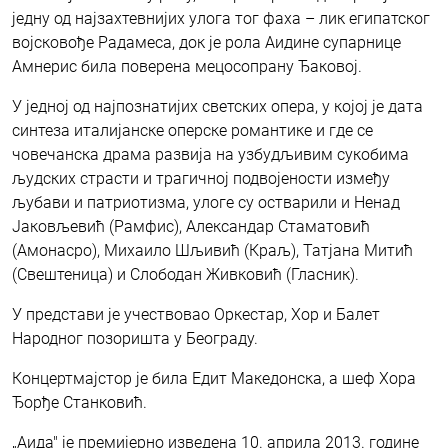
једну од најзахтевнијих улога тог фаха – лик египатског
војсковође Радамеса, док је рола Аидине супарнице
Амнерис била поверена мецосопрану Ђаковој.
У једној од најпознатијих светских опера, у којој је дата
синтеза италијанске оперске романтике и где се
човечанска драма развија на узбудљивим сукобима
људских страсти и трагичној подвојености између
љубави и патриотизма, улоге су остварили и Ненад
Јаковљевић (Рамфис), Александар Стаматовић
(Амонасро), Михаило Шљивић (Краљ), Татјана Митић
(Свештеница) и Слободан Живковић (Гласник).
У представи је учествовао Оркестар, Хор и Балет
Народног позоришта у Београду.
Концертмајстор је била Едит Македонска, а шеф Хора
Ђорђе Станковић.
„Аида" је премијерно изведена 10. априла 2013. године