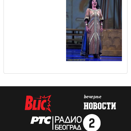
vic9804