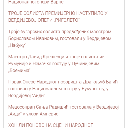
Националној опери Варне
ТРОЈЕ СОЛИСТА ПРЕМИЈЕРНО НАСТУПИЛО У
ВЕРДИЈЕВОЈ ОПЕРИ „РИГОЛЕТО“
Троје бугарских солиста предвођених маестром
Бориславом Ивановим, гостовали у Вердијевом
„Набуку“
Маестро Давид Крешенци и троје солиста из
Румуније и Немачке гостују у Пучинијевим
„Боемима”
Првак Опере Народног позоришта Драгољуб Бајић
гостовао у Националном театру у Букурешту, у
Вердијевој "Аиди"
Мецосопран Сања Радишић гостовала у Вердијевој
„Аиди“ у улози Амнерис
ХОН ЛИ ПОНОВО НА СЦЕНИ НАРОДНОГ