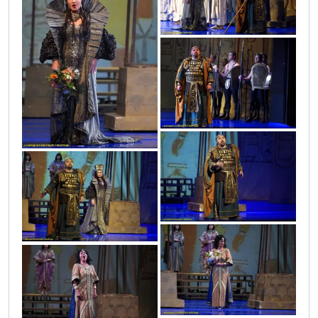
vic9808
vic9771
vic9775
vic9777
vic9790
vic9801