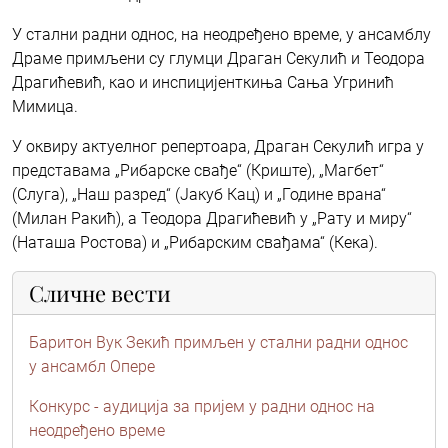
У стални радни однос, на неодређено време, у ансамблу
Драме примљени су глумци Драган Секулић и Теодора
Драгићевић, као и инспицијенткиња Сања Угринић
Мимица.
У оквиру актуелног репертоара, Драган Секулић игра у
представама „Рибарске свађе“ (Криште), „Магбет“
(Слуга), „Наш разред“ (Јакуб Кац) и „Године врана“
(Милан Ракић), а Теодора Драгићевић у „Рату и миру“
(Наташа Ростова) и „Рибарским свађама“ (Кека).
Сличне вести
Баритон Вук Зекић примљен у стални радни однос
у ансамбл Опере
Конкурс - аудиција за пријем у радни однос на
неодређено време