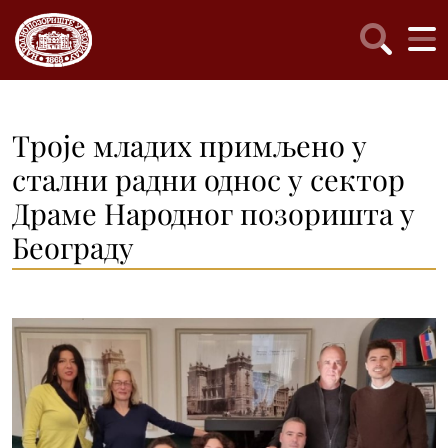
Троје младих примљено у
стални радни однос у сектор
Драме Народног позоришта у
Београду