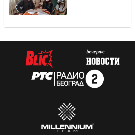
img-20231212-wa0003