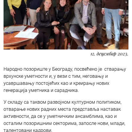
12. децембар 2023.
Народно позориште у Београду, посвећено је стварању
врхунске уметности и, у вези с тим, неговању и
усавршавању постојећих као и креирању нових
генерација уметника и сарадника.
У складу са таквом развојном културном политиком,
отварање нових радних места представља наставак
активности, да се у уметничким ансамблима, као и
осталим позоришним секторима, запосле нови, млади,
талентовани кадрови.