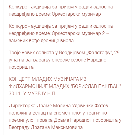
Конкурс - аудиција за пријем у радни однос на
неодређено време; Оркестарски музичар
Конкурс - аудиција за пријем у радни однос на
неодређено време; Oркестарски музичар 2 –
заменик вође деонице виола
Троје нових солиста у Вердијевом „Фалстафу“, 29.
јуна на затварању оперске сезоне Народног
позоришта
КОНЦЕРТ МЛАДИХ МУЗИЧАРА ИЗ
ФИЛХАРМОНИЈЕ МЛАДИХ "БОРИСЛАВ ПАШЋАН"
30.11. У МУЗЕЈУ Н.П.
Директорка Драме Молина Удовички Фотез
положила венац на спомен-плочу трагично
преминулог првака Драме Народног позоришта у
Београду Драгана Максимовића