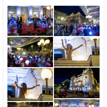
_4252604741467827_7030568151515451210_n
202390683_4252604448134523_82294933383
202756580_4252604571467844_36663220229
_4252603984801236_713093676411848312_n
202606761_4252603968134571_38165806289
_4252604458134522_2289711929509841616_n