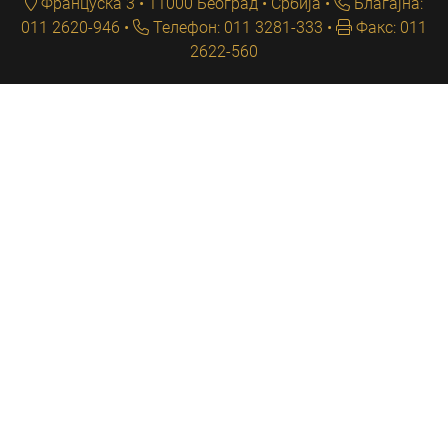
Француска 3 • 11000 Београд • Србија
Благајна:
011 2620-946
Телефон: 011 3281-333
Факс: 011
2622-560