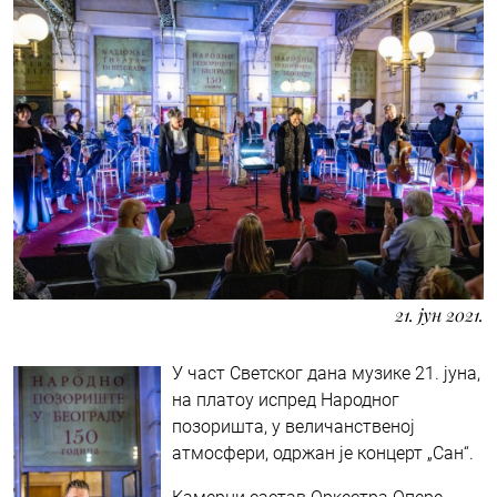
21. јун 2021.
У част Светског дана музике 21. јуна,
на платоу испред Народног
позоришта, у величанственој
атмосфери, одржан је концерт „Сан“.