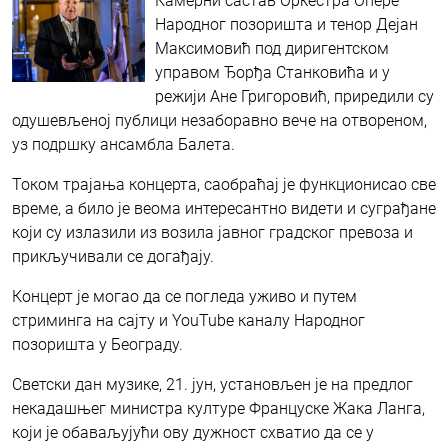
Камерни састав Oркестра Опере
Народног позоришта и тенор Дејан
Максимовић под диригентском
управом Ђорђа Станковића и у
режији Ане Григоровић, приредили су
одушевљеној публици незаборавно вече на отвореном,
уз подршку ансамбла Балета.
Током трајања концерта, саобраћај је функционисао све
време, а било је веома интересантно видети и суграђане
који су излазили из возила јавног градског превоза и
прикључивали се догађају.
Концерт је могао да се погледа уживо и путем
стриминга на сајту и YouTube каналу Народног
позоришта у Београду.
Светски дан музике, 21. јун, установљен је на предлог
некадашњег министра културе Француске Жака Ланга,
који је обаваљујући ову дужност схватио да се у