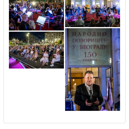
202383852_4252604641467837_79122448552
_4252603978134570_7415738262328117729_n
_4252604298134538_4033238891798132052_n
203754934_4252604198134548_43987256969