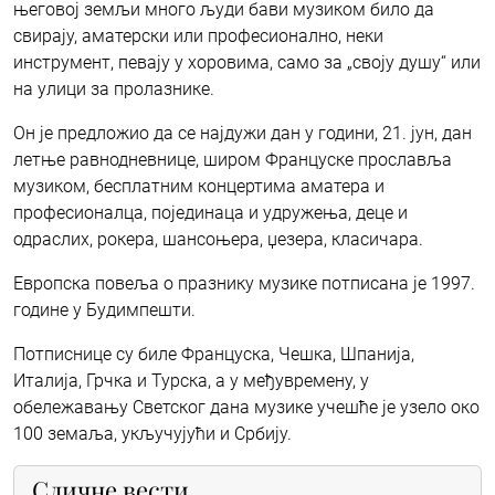
његовој земљи много људи бави музиком било да
свирају, аматерски или професионално, неки
инструмент, певају у хоровима, само за „своју душу“ или
на улици за пролазнике.
Он је предложио да се најдужи дан у години, 21. јун, дан
летње равнодневнице, широм Француске прославља
музиком, бесплатним концертима аматера и
професионалца, појединаца и удружења, деце и
одраслих, рокера, шансоњера, џезера, класичара.
Европска повеља о празнику музике потписана је 1997.
године у Будимпешти.
Потписнице су биле Француска, Чешка, Шпанија,
Италија, Грчка и Турска, а у међувремену, у
обележавању Светског дана музике учешће је узело око
100 земаља, укључујући и Србију.
Сличне вести