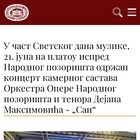
У част Светског дана музике,
21. јуна на платоу испред
Народног позоришта одржан
концерт камерног састава
Оркестра Опере Народног
позоришта и тенора Дејана
Максимовића - „Сан“