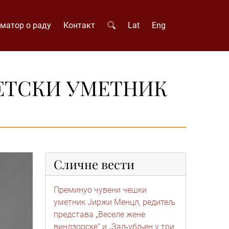
матор о раду
Контакт
Lat
Eng
ЕТСКИ УМЕТНИК
Сличне вести
Преминуо чувени чешки
уметник Јиржи Менцл, редитељ
представа „Веселе жене
виндзорске“ и „Заљубљен у три