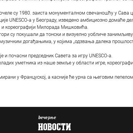
тпочеле су 1980. заиста монументалном свечаношћу у Сава ц
ције UNESCO-а у Београду, изведено амбициозно домаће де
ји и кореографији Милорада Мишковића.
ри су покушали да тонски и визуелно уобличе занимљиву 
-музичким догађањима, у којима „одзвања далека прошлост
је и почасни председник Савета за игру UNESCO-а.
ладих уметника из наше земље у области игре, кореографи
ирани у Француској, а касније ће урна са његовим пепело