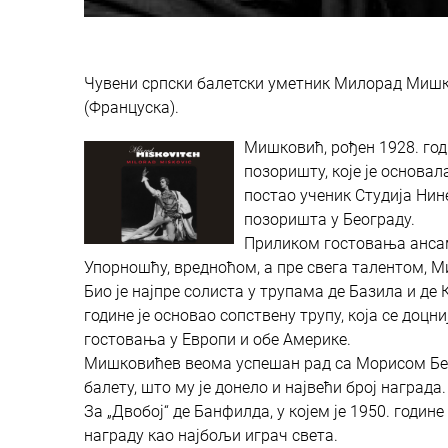
Чувени српски балетски уметник Милорад Мишков
(Француска).
Мишковић, рођен 1928. годи
позоришту, које је основал
постао ученик Студија Нин
позоришта у Београду.
Приликом гостовања ансамб
Упорношћу, вредноћом, а пре свега талентом, М
Био је најпре солиста у трупама де Базила и де 
године је основао сопствену трупу, која се до
гостовања у Европи и обе Америке.
Мишковићев веома успешан рад са Морисом Беж
балету, што му је донело и највећи број награда.
За „Двобој“ де Банфилда, у којем је 1950. годи
награду као најбољи играч света.