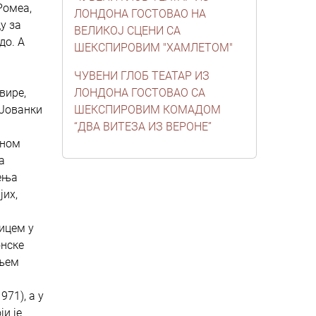
Ромеа,
ЛОНДОНА ГОСТОВАО НА
у за
ВЕЛИКОЈ СЦЕНИ СА
до. А
ШЕКСПИРОВИМ "ХАМЛЕТОМ"
ЧУВЕНИ ГЛОБ ТЕАТАР ИЗ
вире,
ЛОНДОНА ГОСТОВАО СА
 Јованки
ШЕКСПИРОВИМ КОМАДОМ
“ДВА ВИТЕЗА ИЗ ВЕРОНЕ”
дном
а
жења
јих,
ицем у
онске
ањем
71), а у
и је