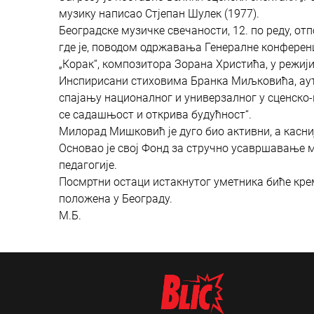
музику написао Стјепан Шулек (1977).
Београдске музичке свечаности, 12. по реду, о
где је, поводом одржавања Генералне конферен
„Корак“, композитора Зорана Христића, у режи
Инспирисани стиховима Бранка Миљковића, ауто
спајању националног и универзалног у сценско
се садашњост и открива будућност“.
Милорад Мишковић је дуго био активни, а касни
Основао је свој Фонд за стручно усавршавање м
педагогије.
Посмртни остаци истакнутог уметника биће крем
положена у Београду.
М.Б.