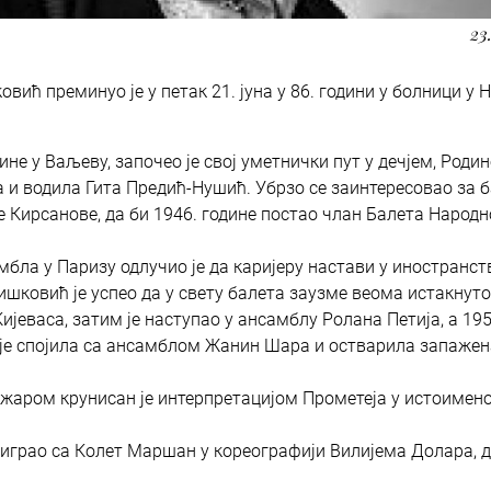
23
ић преминуо је у петак 21. јуна у 86. години у болници у 
не у Ваљеву, започео је свој уметнички пут у дечјем, Роди
а и водила Гита Предић-Нушић. Убрзо се заинтересовао за б
е Кирсанове, да би 1946. године постао члан Балета Народн
ла у Паризу одлучио је да каријеру настави у иностранств
ишковић је успео да у свету балета заузме веома истакнуто
Кијеваса, затим је наступао у ансамблу Ролана Петија, а 195
цније спојила са ансамблом Жанин Шара и остварила запаже
аром крунисан је интерпретацијом Прометеја у истоимен
не играо са Колет Маршан у кореографији Вилијема Долара, д