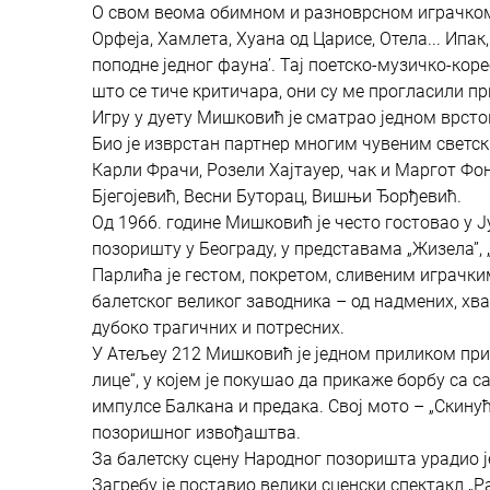
О свом веома обимном и разноврсном играчком оп
Орфеја, Хамлета, Хуана од Царисе, Отела... Ипак
поподне једног фауна’. Тај поетско-музичко-ко
што се тиче критичара, они су ме прогласили пр
Игру у дуету Мишковић је сматрао једном врст
Био је изврстан партнер многим чувеним светс
Карли Фрачи, Розели Хајтауер, чак и Маргот Фо
Бјегојевић, Весни Буторац, Вишњи Ђорђевић.
Од 1966. године Мишковић је често гостовао у Ј
позоришту у Београду, у представама „Жизела”, „
Парлића је гестом, покретом, сливеним играч
балетског великог заводника – од надмених, хва
дубоко трагичних и потресних.
У Атељеу 212 Мишковић је једном приликом прир
лице“, у којем је покушао да прикаже борбу са
импулсе Балкана и предака. Свој мото – „Скину
позоришног извођаштва.
За балетску сцену Народног позоришта урадио је
Загребу је поставио велики сценски спектакл „Р