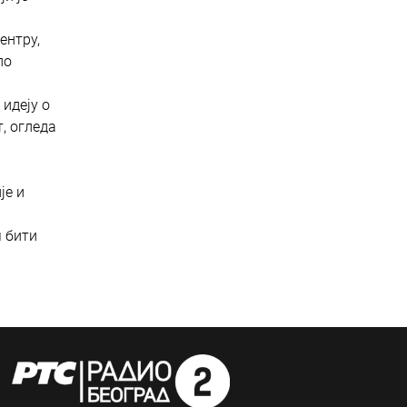
ентру,
ло
идеју о
, огледа
је и
м бити