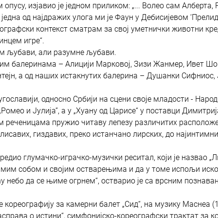
усу, изјавио је једном приликом: „... Волео сам Алберта, 
, једна од најдражих улога ми је Фаун у Дебисијевом ‘Прелид
реографски контекст сматрам за свој уметнички животни кре
инцем игре“.
ом љубави, али разумне љубави.
ким балеринама – Алицији Марковој, Зизи Жанмер, Ивет Шо
нтејн, а од наших истакнутих балерина – Душанки Сифниос,
угославији, односно Србији на сцени своје младости - Наро
Ромео и Јулија”, а у „Хуану од Царисе“ у поставци Димитриј
ким реченицама пружио читаву лепезу различитих располо
лисавих, гиздавих, преко истанчано лирских, до најинтимни
едио глумачко-играчко-музички реситал, који је назвао „Л
 самим собом и својим остварењима и да у томе испољи иск
ћу небо да се њиме огрнем“, остварио је са врсним познав
 кореографију за камерни балет „Сид“, на музику Маснеа (19
асправа о истини“, симфонијско-кореографски трактат за кој