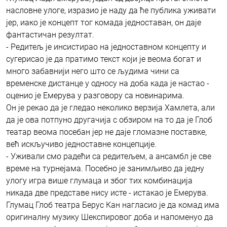
насловне улоге, изразио је наду да ће публика уживати
јер, иако је концепт тог комада једноставан, он даје
фантастичан резултат.
- Редитељ је инсистирао на једноставном концепту и
сугерисао је да пратимо текст који је веома богат и
много забавнији него што се људима чини са
временске дистанце у односу на доба када је настао -
оценио је Емерува у разговору са новинарима.
Он је рекао да је гледао неколико верзија Хамлета, али
да је ова потпуно другачија с обзиром на то да је Глоб
театар веома посебан јер не даје гломазне поставке,
већ искључиво једноставне концепције.
- Уживали смо радећи са редитељем, а ансамбл је све
време на турнејама. Посебно је занимљиво да једну
улогу игра више глумаца и због тих комбинација
никада две представе нису исте - истакао је Емерува.
Глумац Глоб театра Берус Кан нагласио је да комад има
оригиналну музику Шекспировог доба и напоменуо да