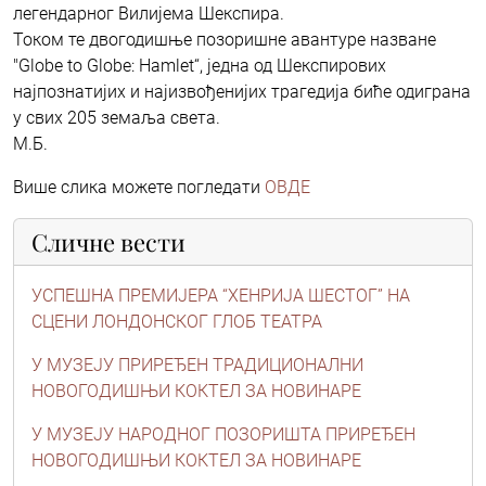
легендарног Вилијeма Шекспира.
Током те двогодишње позоришне авантуре назване
"Globe to Globe: Hamlet“, једна од Шекспирових
најпознатијих и најизвођенијих трагедија биће одиграна
у свих 205 земаља света.
М.Б.
Више слика можете погледати
ОВДЕ
Сличне вести
УСПЕШНА ПРЕМИЈЕРА “ХЕНРИЈА ШЕСТОГ” НА
СЦЕНИ ЛОНДОНСКОГ ГЛОБ ТЕАТРА
У МУЗЕЈУ ПРИРЕЂЕН ТРАДИЦИОНАЛНИ
НОВОГОДИШЊИ КОКТЕЛ ЗА НОВИНАРЕ
У МУЗЕЈУ НАРОДНОГ ПОЗОРИШТА ПРИРЕЂЕН
НОВОГОДИШЊИ КОКТЕЛ ЗА НОВИНАРЕ