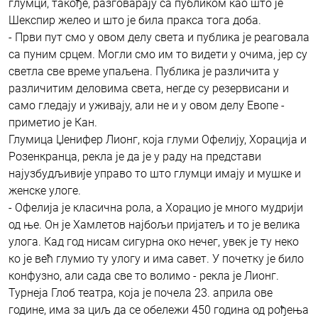
глумци, такође, разговарају са публиком као што је
Шекспир желео и што је била пракса тога доба.
- Први пут смо у овом делу света и публика је реаговала
са пуним срцем. Могли смо им то видети у очима, јер су
светла све време упаљена. Публика је различита у
различитим деловима света, негде су резервисани и
само гледају и уживају, али не и у овом делу Евопе -
приметио је Кан.
Глумица Џенифер Лионг, која глуми Офелију, Хорација и
Розенкранца, рекла је да је у раду на представи
најузбудљивије управо то што глумци имају и мушке и
женске улоге.
- Офелија је класична рола, а Хорацио је много мудрији
од ње. Он је Хамлетов најбољи пријатељ и то је велика
улога. Кад год нисам сигурна око нечег, увек је ту неко
ко је већ глумио ту улогу и има савет. У почетку је било
конфузно, али сада све то волимо - рекла је Лионг.
Турнеја Глоб театра, која је почела 23. априла ове
године, има за циљ да се обележи 450 година од рођења