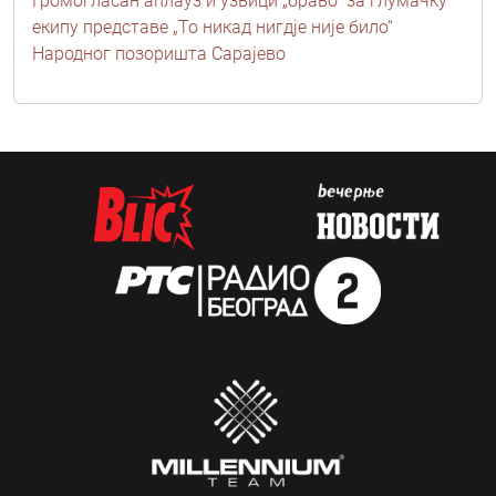
Громогласан аплауз и узвици „браво“ за глумачку
екипу представе „То никад нигдје није било“
Народног позоришта Сарајево