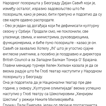
Народног позоришта у Београду Дејан Савић који је,
између осталог, изразио задовољство што ће
позориште, како је рекао, бити препуно и подсетио да су
све карте одавно распродате.
- Ово је један од догађаја који ће дефинисати културну
сезону у Србији. Продали смо, не поклонили, све
улазнице, свима, и министрима, руководиоцима,
функционерима, и биће пуно позориште - казао је он.
Савић се захвалио Хотелу „IN” што је угостио сјајне
енглеске уметнике, а посебно је поздравио и директора
British Council-a за Западни Балкан Тонија О' Брајана.
Главни менаџер турнеје Хелен Хилман казала је да се
веома радује што ће Глоб театар наступити у Народном
позоришту у Београду.
Онa је подсетила да је Национални театар пре две
године, у оквиру „Културне олимпијаде“ веома успешно
наступио у Глоб театру са Шекспировим „Хенријем
Шестим“ у режији Никите Миливојевића.
Глумац Лади Емерува, један од двојице протагониста