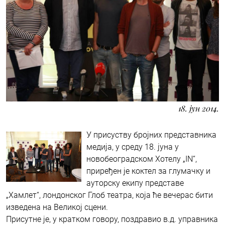
18. јун 2014.
У присуству бројних представника
медија, у среду 18. јуна у
новобеоградском Хотелу „IN“,
приређен је коктел за глумачку и
ауторску екипу представе
„Хамлет“, лондонског Глоб театра, која ће вечерас бити
изведена на Великој сцени.
Присутне је, у кратком говору, поздравио в.д. управника