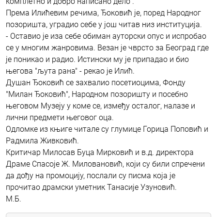
комплетно и добро написано дело".
Према Илићевим речима, Ђоковић је, поред Народног
позоришта, уградио себе у још читав низ институција.
- Оставио је иза себе обиман ауторски опус и испробао
се у многим жанровима. Везан је чврсто за Београд где
је поникао и радио. Истински му је припадао и био
његова "љута рана" - рекао је Илић.
Душан Ђоковић се захвалио посетиоцима, Фонду
"Милан Ђоковић", Народном позоришту и посебно
његовом Музеју у коме се, између осталог, налазе и
лични предмети његовог оца.
Одломке из књиге читале су глумице Горица Поповић и
Радмила Живковић.
Критичар Милосав Буца Мирковић и в.д. директора
Драме Спасоје Ж. Миловановић, који су били спречени
да дођу на промоцију, послали су писма која је
прочитао драмски уметник Танасије Узуновић.
М.Б.