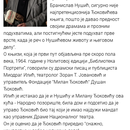
Бранислав Нушић, сигурно није
најпретенциознија Ђоковићева
књига, пошто је давао предност
својим драмама и прозним
подухватима, али постигнућем јесте подухват прве
врсте, када је реч о Нушићевом животу и његовом
делу".
О књизи, која је први пут објављена пре скоро пола
века, 1964. године у Нолитовој едицији „Библиотека
Портрети”, говорили су драмски писац и публициста
Миодраг Илић, театролог Зоран Т. Јовановић и
управитељ Фондације "Милан Ђоковић" Душан
Ђоковић.
Илић је истакао да је и Нушићу и Милану Ђоковићу ова
кућа - Народно позориште, била дом и подсетио да је
управо Ђоковић био тај који је имао најдужи мандат
као управник Драме Националног театра.
Он је оценио да је Ђоковић приредио "снажно,