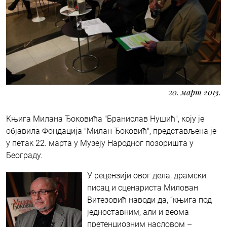
20. март 2013.
Књига Милана Ђоковића "Бранислав Нушић", коју је
објавила Фондација "Милан Ђоковић", представљена је
у петак 22. марта у Музеју Народног позоришта у
Београду.
У рецензији овог дела, драмски
писац и сценариста Милован
Витезовић наводи да, “књига под
једноставним, али и веома
претенциозним насловом –