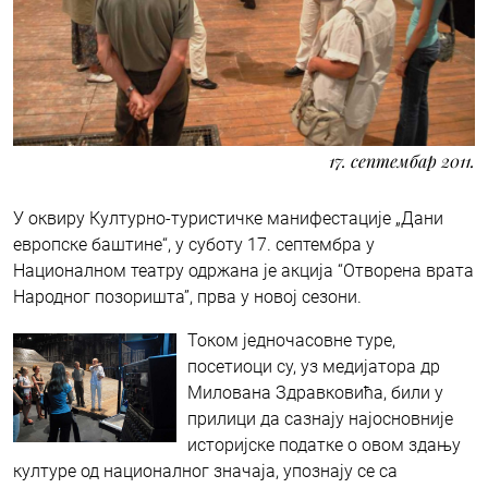
17. септембар 2011.
У оквиру Културно-туристичке манифестације „Дани
европске баштине“, у суботу 17. септембра у
Националном театру одржана је акција “Отворена врата
Народног позоришта”, прва у новој сезони.
Током једночасовне туре,
посетиоци су, уз медијатора др
Милована Здравковића, били у
прилици да сазнају најосновније
историјске податке о овом здању
културе од националног значаја, упознају се са