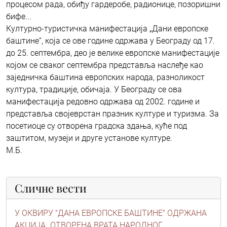
процесом рада, обиђу гардеробе, радионице, позоришни
бифе...
Културно-туристичка манифестација „Дани европске
баштине“, која се ове године одржава у Београду од 17.
до 25. септембра, део је велике европске манифестације
којом се сваког септембра представља наслеђе као
заједничка баштина европских народа, разноликост
култура, традиције, обичаја. У Београду се ова
манифестација редовно одржава од 2002. године и
представља својеврстан празник културе и туризма. За
посетиоце су отворена градска здања, куће под
заштитом, музеји и друге установе културе.
М.Б.
Сличне вести
У ОКВИРУ "ДАНА ЕВРОПСКЕ БАШТИНЕ" OДРЖАНА
АКЦИЈА „ОТВОРЕНА ВРАТА НАРОДНОГ