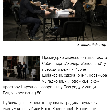
4. новембар 2019.
Премијерно сценско читање текста
Сибил Берг „Авенија Wonderland“, у
преводу и режији Ивоне
Шијаковић, одржано је 4. новембра
у „Радионици“, новом сценском
простору Народног позоришта у Београду, у улици
Гундулићев венац 50.
Публика је снажним аплаузом наградила глумачку
екипу у којој су били Бојан Кривокапић, Бранислав