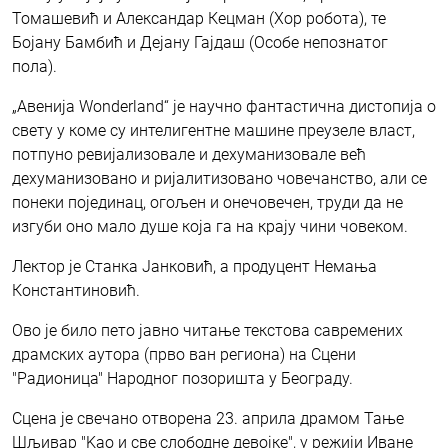
Томашевић и Александар Кецман (Хор робота), те
Бојану Бамбић и Дејану Гајдаш (Особе непознатог
пола).
„Авенија Wonderland“ je научно фантастична дистопија о
свету у коме су интелигентне машине преузеле власт,
потпуно ревијализовале и дехуманизовале већ
дехуманизовано и ријалитизовано човечанство, али се
понеки појединац, огољен и онечовечен, труди да не
изгуби оно мало душе која га на крају чини човеком.
Лектор је Станка Јанковић, а продуцент Немања
Константиновић.
Ово је било пето јавно читање текстова савремених
драмских аутора (прво ван региона) на Сцени
"Радионица" Народног позоришта у Београду.
Сцена је свечано отворена 23. априла драмом Тање
Шљивар "Kао и све слободне девојке", у режији Иване