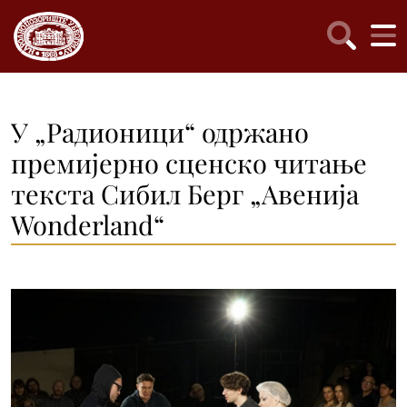
У „Радионици“ одржано
премијерно сценско читање
текста Сибил Берг „Авенија
Wonderland“