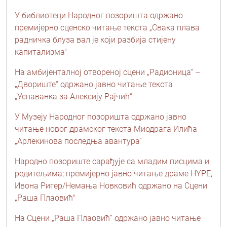
У библиотеци Народног позоришта одржано
премијерно сценско читање текста „Свака плава
радничка блуза вал је који разбија стијену
капитализма"
На амбијенталној отвореној сцени „Радионица“ –
„Двориште“ одржано јавно читање текста
„Успаванка за Алексију Рајчић“
У Музеју Народног позоришта одржано јавно
читање новог драмског текста Миодрага Илића
„Aрлекинова последња авантура“
Народно позориште сарађује са младим писцима и
редитељима; премијерно јавно читање драме HYPE,
Ивона Ригер/Немања Новковић одржано на Сцени
„Раша Плаовић"
На Сцени „Раша Плаовић“ одржано јавно читање