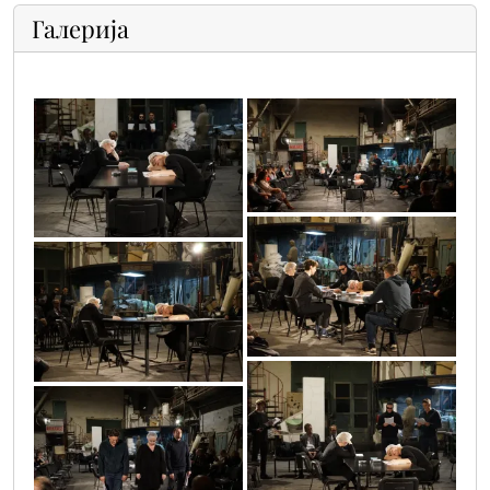
Галерија
dsc7625
dsc7623
dsc7630
dsc7624
dsc7626
dsc7676