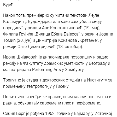
Вујић.
Након тога, премијерно су читани текстови Лејле
Kаламујић „Људождерка или како сам убила своју
породицу“, у режији Ане Kонстантиновић (19. мај),
Филипа Грујића „Вилица Ебена Бајерса“, у режији Јоване
Томић (20. јун) и Димитрија Коканова „Кретање“, у
режији Олге Димитријевић (13. октобар).
Ивона Шијаковић је дипломирала позоришну и радио
режију на Факултету драмских уметности у Београду и
магистрирала Performing Arts у Хамбургу.
Тренутно је студент докторских студија на Институту за
примењену театрологију у Гисену.
Поље њене извођачке праксе, осим класичног театра и
радија, обухватају савремени плес и перформанс.
Сибил Берг је рођена 1962. године у Вајмару, у Источној