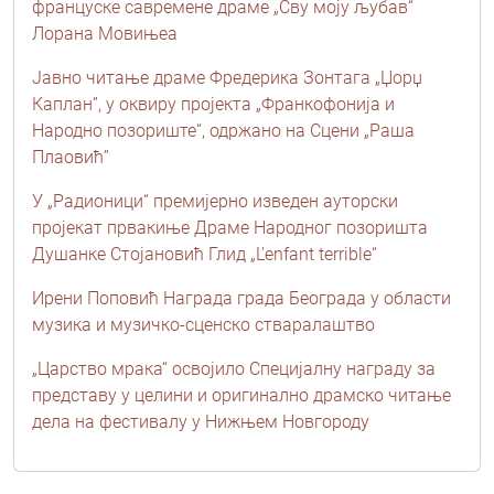
француске савремене драме „Сву моју љубав“
Лорана Мовињеа
Јавно читање драме Фредерика Зонтага „Џорџ
Каплан”, у оквиру пројекта „Франкофонија и
Народно позориште“, одржано на Сцени „Раша
Плаовић”
У „Радионици“ премијерно изведен ауторски
пројекат првакиње Драме Народног позоришта
Душанке Стојановић Глид „L'enfant terrible“
Ирени Поповић Награда града Београда у области
музика и музичко-сценско стваралаштво
„Царство мрака“ освојило Специјалну награду за
представу у целини и оригинално драмско читање
дела на фестивалу у Нижњем Новгороду