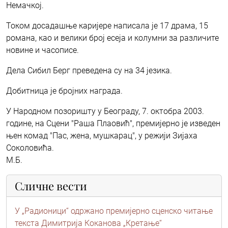
Немачкој.
Током досадашње каријере написала је 17 драма, 15
романа, као и велики број есеја и колумни за различите
новине и часописе.
Дела Сибил Берг преведена су на 34 језика.
Добитница је бројних награда.
У Народном позоришту у Београду, 7. октобра 2003.
године, на Сцени "Раша Плаовић", премијерно је изведен
њен комад "Пас, жена, мушкарац", у режији Зијаха
Соколовића.
М.Б.
Сличне вести
У „Радионици“ одржано премијерно сценско читање
текста Димитрија Коканова „Кретање“