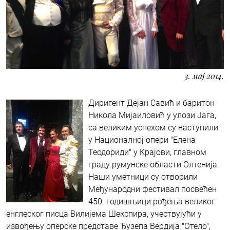
3. мај 2014.
Диригент Дејан Савић и баритон
Никола Мијаиловић у улози Јага,
са великим успехом су наступили
у Националној опери "Елена
Теодориди" у Крајови, главном
граду румунске области Олтенија.
Наши уметници су отворили
Међународни фестивал посвећен
450. годишњици рођења великог
енглеског писца Вилијема Шекспира, учествујући у
извођењу оперске представе Ђузепa Вердија "Отело",