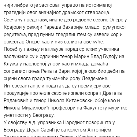
чији либрето је заснован управо на истоименој
трагедији овог значајног драмског ствараоца.
Свечану представу, иначе део редовне сезоне Опере у
Крајови у режији Рареша Захарије, младог румунског
редитеља, пред пуним гледалиштем су извели хор и
оркестар Опере, као и низ солиста ове куће.
Посебну пажњу и аплаузе поред српских учесника
заслужили су и одлични тенор Марин Влад Будоју из
Клужа у насловној улози као и млада домаћа
сопранисткиња Рената Вари, којој је ово био деби на
сцени свога града тумачећи ролу Дездемоне.
Интересантан је и податак да су премијеру ове
продукције протекле сезоне изнели сопран Драгана
Радаковић и тенор Никола Китановски, обоје као и
Никола Мијаиловић професори на Факултету музичке
уметности у Београду.
У својству в.д. управника Народног позоришта у
Београду, Дејан Савић је са колегом Антонијем