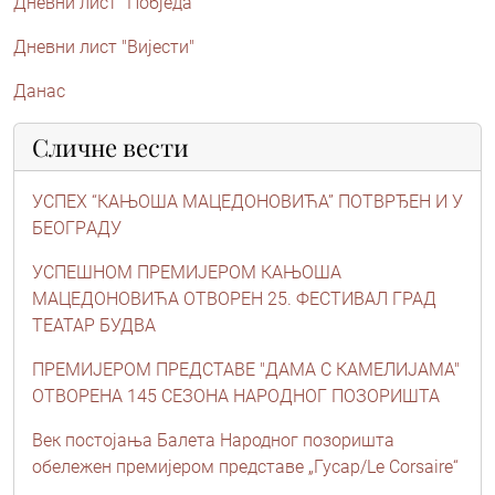
Дневни лист "Побједа"
Дневни лист "Вијести"
Данас
Сличне вести
УСПЕХ “КAЊОШA МAЦЕДОНОВИЋA” ПОТВРЂЕН И У
БЕОГРAДУ
УСПЕШНОМ ПРЕМИЈЕРОМ КАЊОША
МАЦЕДОНОВИЋА ОТВОРЕН 25. ФЕСТИВАЛ ГРАД
ТЕАТАР БУДВА
ПРЕМИЈЕРОМ ПРЕДСТАВЕ "ДАМА С КАМЕЛИЈАМА"
ОТВОРЕНА 145 СЕЗОНА НАРОДНОГ ПОЗОРИШТА
Век постојања Балета Народног позоришта
обележен премијером представе „Гусар/Le Corsaire“