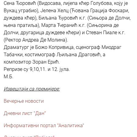
Сена Ђоровић (Видосава, лијепа кћер Голубова, коју је
Вукац уграбио), Јелена Хелц (Ћована Грација Фоскари,
дуждева кћер), Биљана Ђуровић к.г. (Сињора де Долчи,
њена пратиља), Марта Ћеранић к.г. (Сињорина де
Долчи, другарица дуждеве кћери) и Стеван Пиале к.г.
(Ректор Aндреа Де Молина).
Драматург је Божо Копривица, сценограф Миодраг
Табачки, костимограф Љиљана Драговић, а
композитор Зоран Ерић.
Репризе су 9,10,11. и 12. јула.
М.Б.
Извештаји са премијере:
Вечерње новости
Дневни лист "Дан"
Информативни портал "Аналитика"