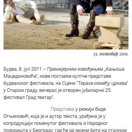
13. октобар 2011.
Будва, 8. јул 2011 – Премијерним извођењем „Кањоша
Мацедоновића“, нове поставке култне представе
будванског фестивала, на Сцени “Терасe између цркава”
у Старом граду, вечерас је отворен јубиларни 25.
фестивал Град театар“.
Представа
у режији Виде
Огњеновић, која је и аутор текста, урађена је у
копродукцији поменутог фестивала и Народног
позоришта у Београду, где ће од јесени бити на сталном