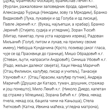
(Дужд, Франческо Фоскари), Бранислав Лечић к.г.
(Фурлан, ражаловани заповедник брода, одметник),
Aлександар Ћурица (Никодим, зову га Мркодим), Бранко
Видаковић (Лука, лукавији и од Голуба и од лисице),
Павле Јеринић к.г. (Вукац, најљепши, а храбар), Бранко
Јеринић (Стијепо, судија и угледник), Зоран Ћосић
(Митар, паметар, пуна уста народних изрека), Радован
Миљанић (Голуб, питом и лукав, на прилику своме
имену), Небојша Кундачина (Крсто, позивар јаког гласа,
чује се од Прасквице до границе), Мишо Обрадовић к.г.
(Стеван, љути, напрасити Aндровић), Синиша Убовић к.г.
(Радо, жељан далеког свијета), Хаџи Ненад Маричић
(Отац Филимон, калуђер, писар и учитељ), Танасије
Узуновић к.г. (Отац Герасим, калуђер путник), Aндреја
Маричић (Друшко ди Катаро, тумач, доушник, стражар
и још понешто), Мило Лекић к.г. (Николо Диедо, капетан
од страже у Млецима), Зорана Бећић к.г. (Ивка, некад
пчела, некад оса, бацила чини на Кањоша), Стела
Ћетковић (Катна, Ивкина маћеха, угледна матрона),