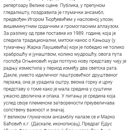
репертоару Велике сцене. Публика, у препуном
гледалишту, поздравила је глумачки ансамбл,
предвођен Игором Ђорђевићем у насловној улози,
вишеминутним срдачним и громогласним аплаузом.
За разлику од прве поставке из 1989. године, која је
следила традиционални, митски нанос о Кањошу (у
тумачењу Жарка Лаушевића) који је победио не толико
храброшћу и јунаштвом, колико мудрошћу, овога пута
госпођа Огњеновић нуди потпуно нову представу чију је
радњу изместила у период између два светска рата.
Дакле, уместо идиличног паштровићког друштвеног
пејзажа, она је урадила оштру, веома горку и црну
представу о томе како је мала средина у суштини
ужасно дволична и опака. У питању је средина која
услед своје племенске затворености преувеличава
сопствену важност и значај.
У великом глумачком ансамблу налазе се и Марко
Баћовић к.г. (Даскале, иконописац), Предраг Ејдус