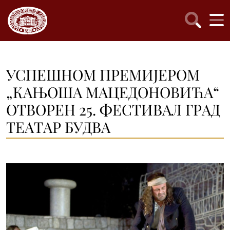
УСПЕШНОМ ПРЕМИЈЕРОМ
„КAЊОШA МAЦЕДОНОВИЋA“
ОТВОРЕН 25. ФЕСТИВAЛ ГРAД
ТЕAТAР БУДВA