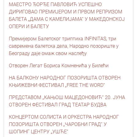
МАЕСТРО ЂОРЂЕ ПАВЛОВИЋ УСПЕШНО
ДИРИГОВАО ПРЕМИЈЕРОМ И ПРВОМ РЕПРИЗОМ
БАЛЕТА „ДАМА С КАМЕЛИЈАМА“ У МАКЕДОНСКОЈ
ОПЕРИ И БАЛЕТУ
Премијером Балетског триптиха INFINITAS, три
савремена балетска дела, Народно позориште у
Београду даје омаж свом наслеђу
Отворен Легат Бориса Kомненића у Билећи
НА БАЛКОНУ НАРОДНОГ ПОЗОРИШТА ОТВОРЕН
КЊИЖЕВНИ ФЕСТИВАЛ „FREE THE WORD“
ПРЕДСТАВОМ „КАЊОШ МАЦЕДОНОВИЋ“ 20. ЈУНА
ОТВОРЕН ФЕСТИВАЛ ГРАД ТЕАТАР БУДВА
КОНЦЕРТОМ СОЛИСТА И ОРКЕСТРА НАРОДНОГ
ПОЗОРИШТА ОТВОРЕН „ЧАРОБНИ ГРАД“ У
ШОПИНГ ЦЕНТРУ „УШЋЕ“