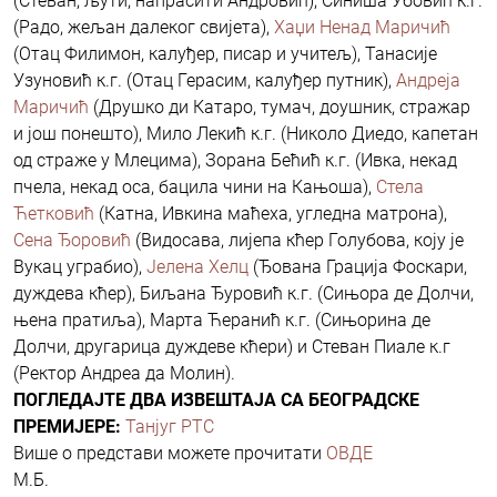
(Стеван, љути, напрасити Андровић), Синиша Убовић к.г.
(Радо, жељан далеког свијета),
Хаџи Ненад Маричић
(Отац Филимон, калуђер, писар и учитељ), Танасије
Узуновић к.г. (Отац Герасим, калуђер путник),
Андреја
Маричић
(Друшко ди Катаро, тумач, доушник, стражар
и још понешто), Мило Лекић к.г. (Николо Диедо, капетан
од страже у Млецима), Зорана Бећић к.г. (Ивка, некад
пчела, некад оса, бацила чини на Кањоша),
Стела
Ћетковић
(Катна, Ивкина маћеха, угледна матрона),
Сена Ђоровић
(Видосава, лијепа кћер Голубова, коју је
Вукац уграбио),
Јелена Хелц
(Ђована Грација Фоскари,
дуждева кћер), Биљана Ђуровић к.г. (Сињора де Долчи,
њена пратиља), Марта Ћеранић к.г. (Сињорина де
Долчи, другарица дуждеве кћери) и Стеван Пиале к.г
(Ректор Андреа да Молин).
ПОГЛЕДАЈТЕ ДВА ИЗВЕШТАЈА СА БЕОГРАДСКЕ
ПРЕМИЈЕРЕ:
Танјуг
РТС
Више о представи можете прочитати
ОВДЕ
М.Б.