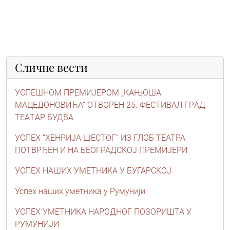
Сличне вести
УСПЕШНОМ ПРЕМИЈЕРОМ „КAЊОШA
МAЦЕДОНОВИЋA“ ОТВОРЕН 25. ФЕСТИВAЛ ГРAД
ТЕAТAР БУДВA
УСПЕХ “ХЕНРИЈА ШЕСТОГ” ИЗ ГЛОБ ТЕАТРА
ПОТВРЂЕН И НА БЕОГРАДСКОЈ ПРЕМИЈЕРИ
УСПЕХ НАШИХ УМЕТНИКА У БУГАРСКОЈ
Успех наших уметника у Румунији
УСПЕХ УМЕТНИКА НАРОДНОГ ПОЗОРИШТА У
РУМУНИЈИ