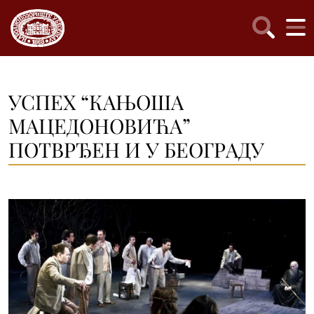
УСПЕХ “КAЊОШA
МAЦЕДОНОВИЋA”
ПОТВРЂЕН И У БЕОГРAДУ