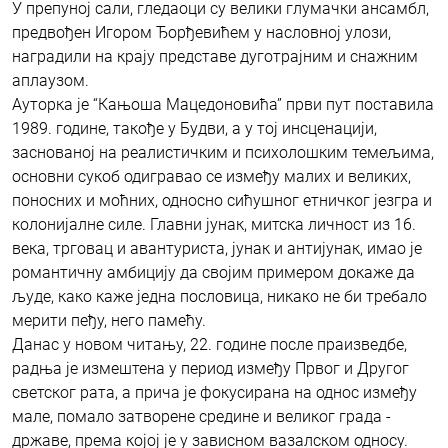
У препуној сали, гледаоци су велики глумачки ансамбл,
предвођен Игором Ђорђевићем у насловној улози,
наградили на крају представе дуготрајним и снажним
аплаузом.
Aуторка је “Кањоша Мацедоновића” први пут поставила
1989. године, такође у Будви, а у тој инсценацији,
заснованој на реалистичким и психолошким темељима,
основни сукоб одигравао се између малих и великих,
поносних и моћних, односно сићушног етничког језгра и
колонијалне силе. Главни јунак, митска личност из 16.
века, трговац и авантуриста, јунак и антијунак, имао је
романтичну амбицију да својим примером докаже да
људе, како каже једна пословица, никако не би требало
мерити пеђу, него памећу.
Данас у новом читању, 22. године после праизведбе,
радња је измештена у период између Првог и Другог
светског рата, а прича је фокусирана на однос између
мале, помало затворене средине и великог града -
државе, према којој је у зависном вазалском односу.