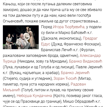
Кањош, који се после лутања далеким световима
заморио, дошао је да нам прича шта му се све збивало
на том далеком путу и да нам, како вели госпођа
Огњеновић, покаже ожиљке од дугог странствовања...
Поред
Игора Ђорђевића,
у подели
су били и Марко Баћовић к.г.
(Даскале, иконописац),
Предраг
Ејдус
(Дужд, Франческо Фоскари),
Бранислав Лечић к.г. (Фурлан,
ражаловани заповедник брода, одметник),
Александар
Ђурица
(Никодим, зову га Мркодим),
Бранко Видаковић
(Лука, лукавији и од Голуба и од лисице), Павле Јеринић
к.г. (Вукац, најљепши, а храбар),
Бранко Јеринић
(Стијепо, судија и угледник),
Зоран Ћосић
(Митар,
паметар, пуна уста народних изрека),
Радован
Миљанић
(Голуб, питом и лукав, на прилику своме
имену),
Небојша Кундачина
(Крсто, позивар јаког гласа,
чује се од Прасквице до границе), Мишо Обрадовић к.г.