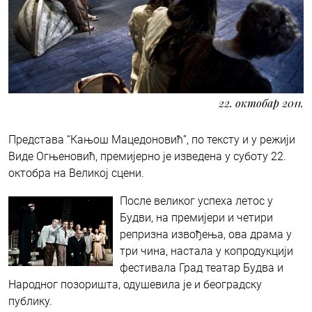
22. октобар 2011.
Представа “Кањош Мацедоновић”, по тексту и у режији
Виде Огњеновић, премијерно је изведена у суботу 22.
октобра на Великој сцени.
После великог успеха летос у
Будви, на премијери и четири
репризна извођења, ова драма у
три чина, настала у копродукцији
фестивала Град театар Будва и
Народног позоришта, одушевила је и београдску
публику.