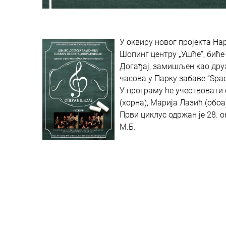
У оквиру новог пројекта Нар
Шопинг центру „Ушће“, биће
Догађај, замишљен као дру
часова у Парку забаве “Spac
У програму ће учествовати
(хорна), Марија Лазић (обо
Први циклус одржан је 28. о
М.Б.