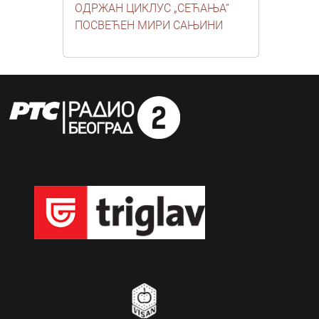
ОДРЖАН ЦИКЛУС „СЕЋАЊА“
ПОСВЕЋЕН МИРИ САЊИНИ