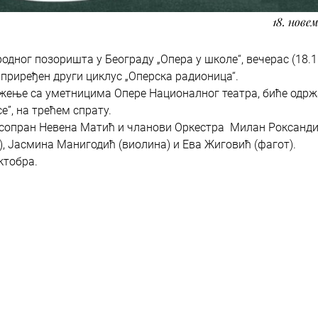
18. новем
одног позоришта у Београду „Опера у школе“, вечерас (18.11
 приређен други циклус „Оперска радионица“.
жење са уметницима Опере Националног театра, биће одрж
e”, на трећем спрату.
 сопран Невена Матић и чланови Оркестра Милан Роксанд
а), Јасмина Манигодић (виолина) и Ева Жиговић (фагот).
ктобра.