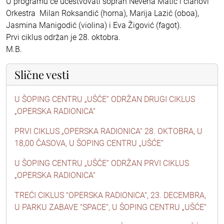
U programu će učestvovati sopran Nevena Matić i članovi
Orkestra Milan Roksandić (horna), Marija Lazić (oboa),
Jasmina Manigodić (violina) i Eva Žigović (fagot).
Prvi ciklus održan je 28. oktobra.
M.B.
Slične vesti
U ŠOPING CENTRU „UŠĆE“ ODRŽAN DRUGI CIKLUS
„OPERSKA RADIONICA“
PRVI CIKLUS „OPERSKA RADIONICA“ 28. OKTOBRA, U
18,00 ČASOVA, U ŠOPING CENTRU „UŠĆE“
U ŠOPING CENTRU „UŠĆE“ ODRŽAN PRVI CIKLUS
„OPERSKA RADIONICA“
TREĆI CIKLUS "OPERSKA RADIONICA", 23. DECEMBRA,
U PARKU ZABAVE “SPACE”, U ŠOPING CENTRU „UŠĆE“