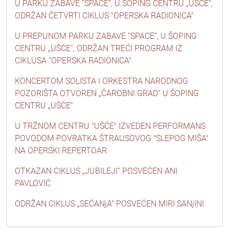
U PARKU ZABAVE “SPACE”, U ŠOPING CENTRU „UŠĆE“,
ODRŽAN ČETVRTI CIKLUS "OPERSKA RADIONICA"
U PREPUNOM PARKU ZABAVE “SPACE”, U ŠOPING
CENTRU „UŠĆE“, ODRŽAN TREĆI PROGRAM IZ
CIKLUSA "OPERSKA RADIONICA"
KONCERTOM SOLISTA I ORKESTRA NARODNOG
POZORIŠTA OTVOREN „ČAROBNI GRAD“ U ŠOPING
CENTRU „UŠĆE“
U TRŽNOM CENTRU "UŠĆE" IZVEDEN PERFORMANS
POVODOM POVRATKA ŠTRAUSOVOG "SLEPOG MIŠA"
NA OPERSKI REPERTOAR
OTKAZAN CIKLUS „JUBILEJI“ POSVEĆEN ANI
PAVLOVIĆ
ODRŽAN CIKLUS „SEĆANjA“ POSVEĆEN MIRI SANjINI