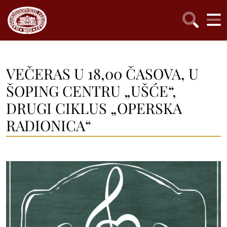
VEČERAS U 18,00 ČASOVA, U
ŠOPING CENTRU „UŠĆE“,
DRUGI CIKLUS „OPERSKA
RADIONICA“