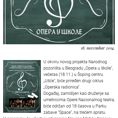
18. novembar 2014.
U okviru novog projekta Narodnog
pozorišta u Beogradu „Opera u škole“,
večeras (18.11.) u Šoping centru
„Ušće“, biće priređen drugi ciklus
„Operska radionica“.
Događaj, zamišljen kao druženje sa
umetnicima Opere Nacionalnog teatra,
biće održan od 18 časova u Parku
zabave “Space”, na trećem spratu.