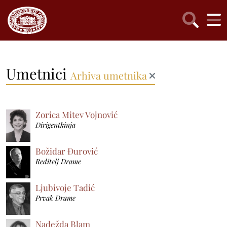
Umetnici
Arhiva umetnika
Zorica Mitev Vojnović
Dirigentkinja
Božidar Đurović
Reditelj Drame
Ljubivoje Tadić
Prvak Drame
Nadežda Blam