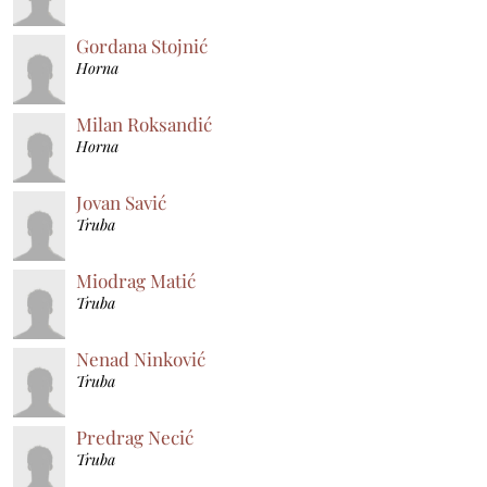
Gordana Stojnić
Horna
Milan Roksandić
Horna
Jovan Savić
Truba
Miodrag Matić
Truba
Nenad Ninković
Truba
Predrag Necić
Truba