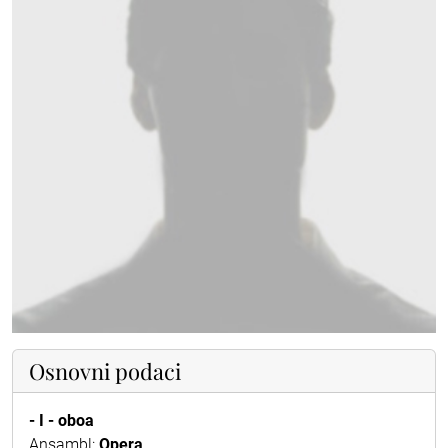
Osnovni podaci
- I - oboa
Ansambl:
Opera