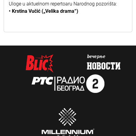
Uloge u aktuelnom repertoaru Narodnog pozorišta:
• Krstina Vučić („Velika drama“)