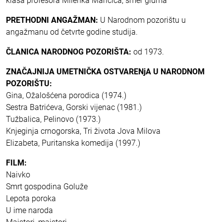
klasa profesora Milenka Maričića, smer gluma
PRETHODNI ANGAŽMAN:
U Narodnom pozorištu u
angažmanu od četvrte godine studija.
ČLANICA NARODNOG POZORIŠTA:
od 1973.
ZNAČAJNIJA UMETNIČKA OSTVARENjA U NARODNOM
POZORIŠTU:
Gina, Ožalošćena porodica (1974.)
Sestra Batrićeva, Gorski vijenac (1981.)
Tužbalica, Pelinovo (1973.)
Knjeginja crnogorska, Tri života Jova Milova
Elizabeta, Puritanska komedija (1997.)
FILM:
Naivko
Smrt gospodina Goluže
Lepota poroka
U ime naroda