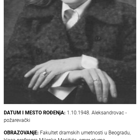
DATUM I MESTO ROĐENjA:
1.10.1948. Aleksandrovac -
požarevački
OBRAZOVANjE:
Fakultet dramskih umetnosti u Beogradu,