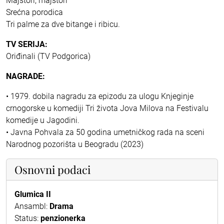
Majstori, majstori
Srećna porodica
Tri palme za dve bitange i ribicu.
TV SERIJA:
Oriđinali (TV Podgorica)
NAGRADE:
• 1979. dobila nagradu za epizodu za ulogu Knjeginje
crnogorske u komediji Tri života Jova Milova na Festivalu
komedije u Jagodini.
• Javna Pohvala za 50 godina umetničkog rada na sceni
Narodnog pozorišta u Beogradu (2023)
Osnovni podaci
Glumica II
Ansambl:
Drama
Status:
penzionerka