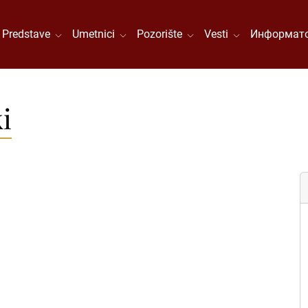
Predstave
Umetnici
Pozorište
Vesti
Информато
i