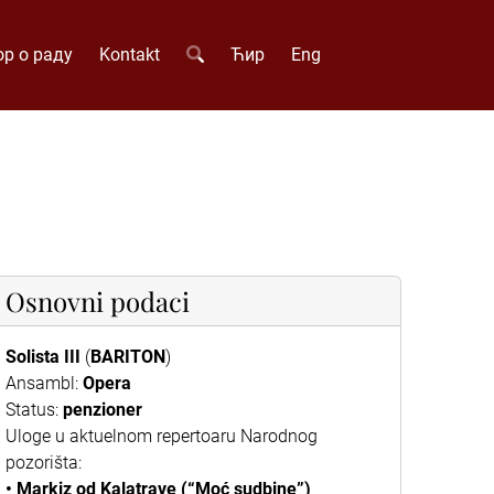
р о раду
Kontakt
Ћир
Eng
Osnovni podaci
Solista III
(
BARITON
)
Ansambl:
Opera
Status:
penzioner
Uloge u aktuelnom repertoaru Narodnog
pozorišta:
• Markiz od Kalatrave (“Moć sudbine”)