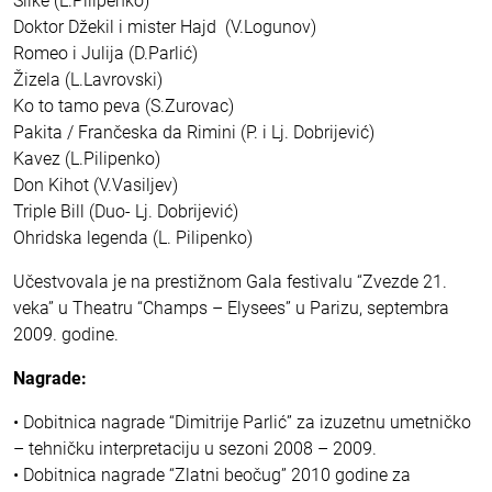
Slike (L.Pilipenko)
Doktor Džekil i mister Hajd (V.Logunov)
Romeo i Julija (D.Parlić)
Žizela (L.Lavrovski)
Ko to tamo peva (S.Zurovac)
Pakita / Frančeska da Rimini (P. i Lj. Dobrijević)
Kavez (L.Pilipenko)
Don Kihot (V.Vasiljev)
Triple Bill (Duo- Lj. Dobrijević)
Ohridska legenda (L. Pilipenko)
Učestvovala je na prestižnom Gala festivalu “Zvezde 21.
veka” u Theatru “Champs – Elysees” u Parizu, septembra
2009. godine.
Nagrade:
• Dobitnica nagrade “Dimitrije Parlić” za izuzetnu umetničko
– tehničku interpretaciju u sezoni 2008 – 2009.
• Dobitnica nagrade “Zlatni beočug” 2010 godine za