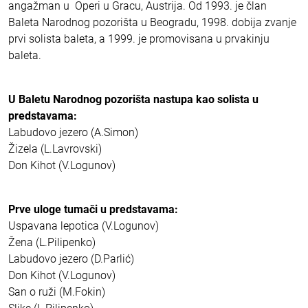
angažman u Operi u Gracu, Austrija. Od 1993. je član
Baleta Narodnog pozorišta u Beogradu, 1998. dobija zvanje
prvi solista baleta, a 1999. je promovisana u prvakinju
baleta.
U Baletu Narodnog pozorišta nastupa kao solista u
predstavama:
Labudovo jezero (A.Simon)
Žizela (L.Lavrovski)
Don Kihot (V.Logunov)
Prve uloge tumači u predstavama:
Uspavana lepotica (V.Logunov)
Žena (L.Pilipenko)
Labudovo jezero (D.Parlić)
Don Kihot (V.Logunov)
San o ruži (M.Fokin)