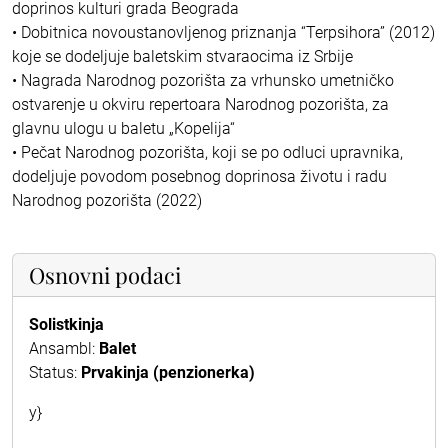
doprinos kulturi grada Beograda
• Dobitnica novoustanovljenog priznanja “Terpsihora” (2012)
koje se dodeljuje baletskim stvaraocima iz Srbije
• Nagrada Narodnog pozorišta za vrhunsko umetničko
ostvarenje u okviru repertoara Narodnog pozorišta, za
glavnu ulogu u baletu „Kopelija“
• Pečat Narodnog pozorišta, koji se po odluci upravnika,
dodeljuje povodom posebnog doprinosa životu i radu
Narodnog pozorišta (2022)
Osnovni podaci
Solistkinja
Ansambl:
Balet
Status:
Prvakinja (penzionerka)
y}