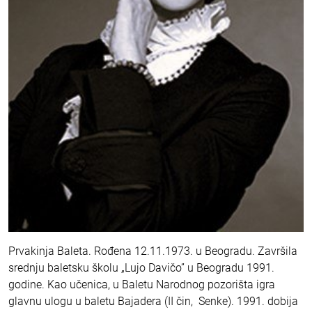
Prvakinja Baleta. Rođena 12.11.1973. u Beogradu. Završila
srednju baletsku školu „Lujo Davičo” u Beogradu 1991.
godine. Kao učenica, u Baletu Narodnog pozorišta igra
glavnu ulogu u baletu Bajadera (II čin, Senke). 1991. dobija