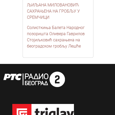
ЉИЉАНА МИЛОВАНОВИЋ
САХРАЊЕНА НА ГРОБЉУ У
СРЕМЧИЦИ
Солисткиња Балета Народног
позоришта Оливера Гаврилов
Стојиљковић сахрањена на
београдском гробљу Лешће