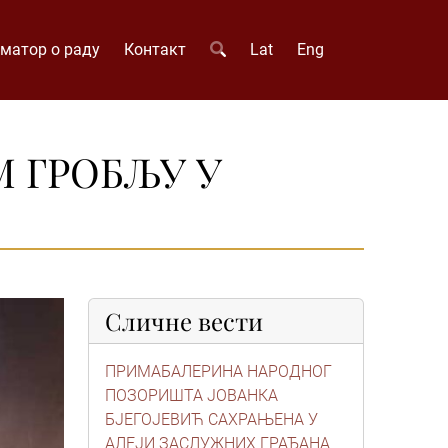
матор о раду
Контакт
Lat
Eng
М ГРОБЉУ У
Сличне вести
ПРИМАБАЛЕРИНА НАРОДНОГ
ПОЗОРИШТА ЈОВАНКА
БЈЕГОЈЕВИЋ САХРАЊЕНА У
АЛЕЈИ ЗАСЛУЖНИХ ГРАЂАНА