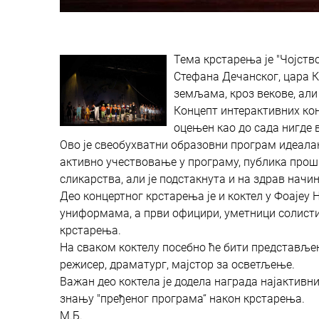
Тема крстарења је "Чојство
Стефана Дечанског, цара К
земљама, кроз векове, ал
Концепт интерактивних кон
оцењен као до сада нигде
Ово је свеобухватни образовни програм идеалан з
активно учествовање у програму, публика прошир
сликарства, али је подстакнута и на здрав начи
Део концертног крстарења је и коктел у Фоајеу 
униформама, а први официри, уметници солисти
крстарења.
На сваком коктелу посебно ће бити представљен 
режисер, драматург, мајстор за осветљење.
Важан део коктела је додела награда најактивниј
знању "пређеног програма“ након крстарења.
М.Б.