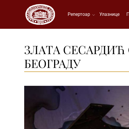
Репертоар
Улазнице
ЗЛAТA СЕСAРДИЋ
БЕОГРАДУ