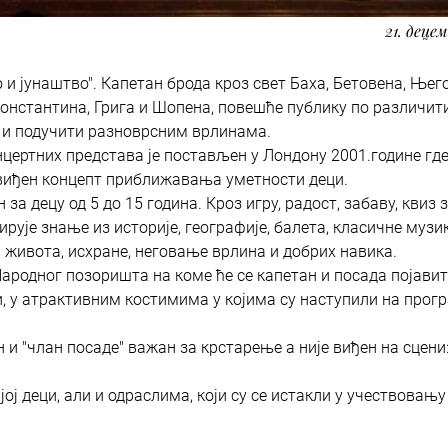
21. деце
 и јунаштво". Капетан брода кроз свет Баха, Бетовена, Њего
онстантина, Грига и Шопена, повешће публику по различит
и и подучити разноврсним врлинама.
цертних представа је постављен у Лондону 2001.године где
 виђен концепт приближавања уметности деци.
а децу од 5 до 15 година. Кроз игру, радост, забаву, квиз 
ује знање из историје, географије, балета, класичне музик
н живота, исхране, неговање врлина и добрих навика.
Народног позоришта на коме ће се капетан и посада појавит
, у атрактивним костимима у којима су наступили на прог
и "члан посаде" важан за крстарење а није виђен на сцени
ој деци, али и одраслима, који су се истакли у учествовању