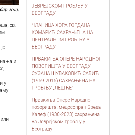
ЈЕВРЕЈСКОМ ГРОБЉУ У
мбар 2010.
БЕОГРАДУ
ша, св.
ЧЛАНИЦА ХОРА ГОРДАНА
им
КОМАРИЋ САХРАЊЕНА НА
ЦЕНТРАЛНОМ ГРОБЉУ У
 је
БЕОГРАДУ
ПРВАКИЊА ОПЕРЕ НАРОДНОГ
знања и
ПОЗОРИШТА У БЕОГРАДУ
е,
СУЗАНА ШУВАКОВИЋ САВИЋ
(1969-2016) САХРАЊЕНА НА
и у
ГРОБЉУ „ЛЕШЋЕ“
раму
Првакиња Опере Народног
:
позоришта, мецосопран Бреда
Калеф (1930-2023) сахрањена
 или
на Јеврејском гробљу у
Београду