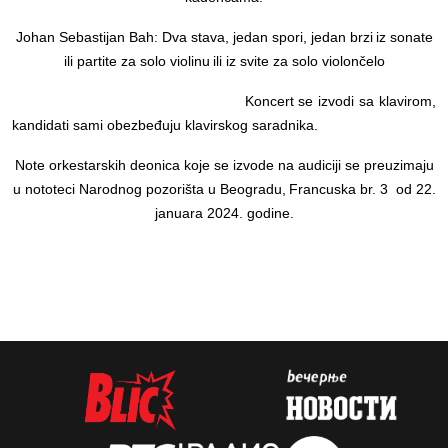
Johan Sebasti
j
an Bah
:
Dva stava
,
jedan spori, jedan brzi
iz sonate
ili partite za solo violinu
ili iz svite za solo violončelo
Koncert
se izvodi sa klavirom,
kandidati sami obezbeđuju klavirskog saradnika.
Note orkestarskih deonica koje se izvode na audiciji se preuzimaju
u nototeci Narodnog pozorišta u Beogradu,
Francuska br. 3
od 22.
januara 2024. godine.