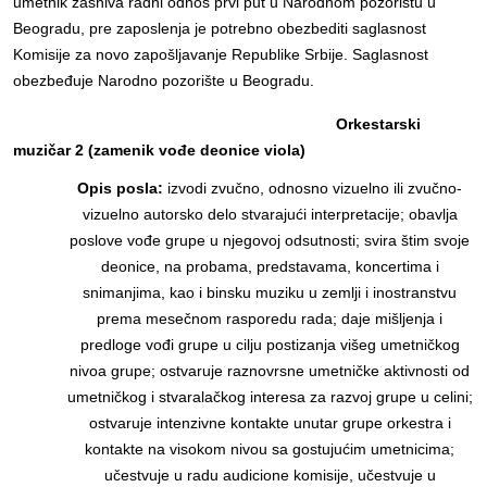
umetnik zasniva radni odnos prvi put u Narodnom pozorištu u
Beogradu, pre zaposlenja je potrebno obezbediti saglasnost
Komisije za novo zapošljavanje Republike Srbije. Saglasnost
obezbeđuje Narodno pozorište u Beogradu.
Orkestarski
muzičar 2 (zamenik vođe deonice viola
)
Opis posla:
izvodi zvučno, odnosno vizuelno ili zvučno-
vizuelno autorsko delo stvarajući interpretacije; obavlja
poslove vođe grupe u njegovoj odsutnosti; svira štim svoje
deonice, na probama, predstavama, koncertima i
snimanjima, kao i binsku muziku u zemlji i inostranstvu
prema mesečnom rasporedu rada; daje mišljenja i
predloge vođi grupe u cilju postizanja višeg umetničkog
nivoa grupe; ostvaruje raznovrsne umetničke aktivnosti od
umetničkog i stvaralačkog interesa za razvoj grupe u celini;
ostvaruje intenzivne kontakte unutar grupe orkestra i
kontakte na visokom nivou sa gostujućim umetnicima;
učestvuje u radu audicione komisije, učestvuje u