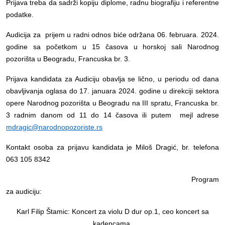
Prijava treba da sadrži kopiju diplome, radnu biografiju i referentne
podatke.
Audicija za prijem u radni odnos biće održana 06. februara. 2024.
godine sa početkom u 15 časova u horskoj sali Narodnog
pozorišta u Beogradu, Francuska br. 3.
Prijava kandidata za Audiciju obavlja se lično, u periodu od dana
obavljivanja oglasa do 17. januara 2024. godine u direkciji sektora
opere Narodnog pozorišta u Beogradu na
III
spratu, Francuska br.
3 radnim danom od 11 do 14 časova ili putem mejl adrese
mdragic
@
narodnopozoriste
.
rs
Kontakt osoba za prijavu kandidata je Mil
o
š Dragić, br. telefona
063 105 8342
Program
za audiciju:
Karl Filip Štamic
:
Koncert za violu
D dur op.1,
ceo koncert sa
kadencama
.