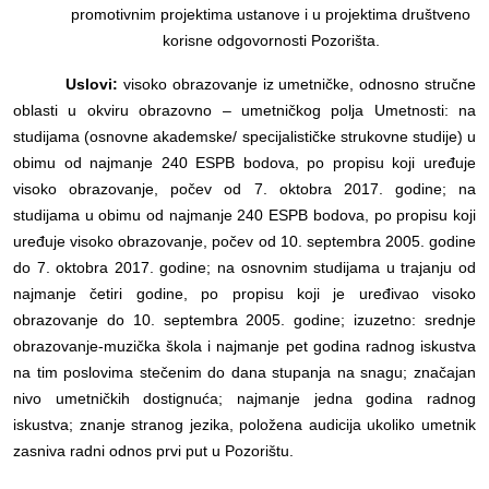
promotivnim projektima ustanove i u projektima društveno
korisne odgovornosti Pozorišta.
Uslovi:
visoko obrazovanje iz umetničke, odnosno stručne
oblasti u okviru obrazovno – umetničkog polja Umetnosti: na
studijama (osnovne akademske/ specijalističke strukovne studije) u
obimu od najmanje 240 ESPB bodova, po propisu koji uređuje
visoko obrazovanje, počev od 7. oktobra 2017. godine; na
studijama u obimu od najmanje 240 ESPB bodova, po propisu koji
uređuje visoko obrazovanje, počev od 10. septembra 2005. godine
do 7. oktobra 2017. godine; na osnovnim studijama u trajanju od
najmanje četiri godine, po propisu koji je uređivao visoko
obrazovanje do 10. septembra 2005. godine; izuzetno: srednje
obrazovanje-muzička škola i najmanje pet godina radnog iskustva
na tim poslovima stečenim do dana stupanja na snagu; značajan
nivo umetničkih dostignuća; najmanje jedna godina radnog
iskustva; znanje stranog jezika, položena audicija ukoliko umetnik
zasniva radni odnos prvi put u Pozorištu.