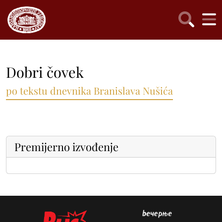
Dobri čovek
po tekstu dnevnika Branislava Nušića
Premijerno izvođenje