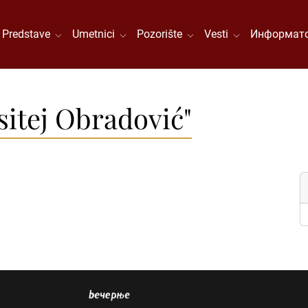
Predstave
Umetnici
Pozorište
Vesti
Информато
itej Obradović"