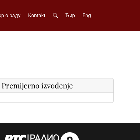
р о раду
Kontakt
Ћир
Eng
Premijerno izvođenje