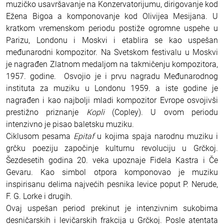
muzičko usavršavanje na Konzervatorijumu, dirigovanje kod
Ežena Bigoa a komponovanje kod Olivijea Mesijana. U
kratkom vremenskom periodu postiže ogromne uspehe u
Parizu, Londonu i Moskvi i etablira se kao uspešan
međunarodni kompozitor. Na Svetskom festivalu u Moskvi
je nagrađen Zlatnom medaljom na takmičenju kompozitora,
1957. godine. Osvojio je i prvu nagradu Međunarodnog
instituta za muziku u Londonu 1959. a iste godine je
nagrađen i kao najbolji mladi kompozitor Evrope osvojivši
prestižno priznanje
Kopli
(Copley). U ovom periodu
intenzivno je pisao baletsku muziku.
Ciklusom pesama
Epitaf
u kojima spaja narodnu muziku i
grčku poeziju započinje kulturnu revoluciju u Grčkoj.
Šezdesetih godina 20. veka upoznaje Fidela Kastra i Če
Gevaru. Kao simbol otpora komponovao je muziku
inspirisanu delima najvećih pesnika levice poput P. Nerude,
F. G. Lorke i drugih.
Ovaj uspešan period prekinut je intenzivnim sukobima
desničarskih i levičarskih frakcija u Grčkoj. Posle atentata