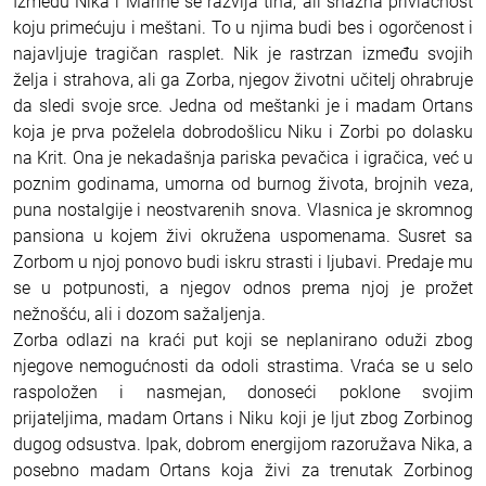
Između Nika i Marine se razvija tiha, ali snažna privlačnost
koju primećuju i meštani. To u njima budi bes i ogorčenost i
najavljuje tragičan rasplet. Nik je rastrzan između svojih
želja i strahova, ali ga Zorba, njegov životni učitelj ohrabruje
da sledi svoje srce. Jedna od meštanki je i madam Ortans
koja je prva poželela dobrodošlicu Niku i Zorbi po dolasku
na Krit. Ona je nekadašnja pariska pevačica i igračica, već u
poznim godinama, umorna od burnog života, brojnih veza,
puna nostalgije i neostvarenih snova. Vlasnica je skromnog
pansiona u kojem živi okružena uspomenama. Susret sa
Zorbom u njoj ponovo budi iskru strasti i ljubavi. Predaje mu
se u potpunosti, a njegov odnos prema njoj je prožet
nežnošću, ali i dozom sažaljenja.
Zorba odlazi na kraći put koji se neplanirano oduži zbog
njegove nemogućnosti da odoli strastima. Vraća se u selo
raspoložen i nasmejan, donoseći poklone svojim
prijateljima, madam Ortans i Niku koji je ljut zbog Zorbinog
dugog odsustva. Ipak, dobrom energijom razoružava Nika, a
posebno madam Ortans koja živi za trenutak Zorbinog