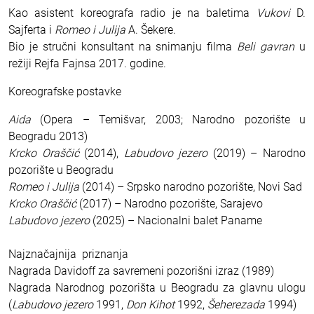
Kao asistent koreografa radio je na baletima
Vukovi
D.
Sajferta i
Romeo i Julija
A. Šekere.
Bio je stručni konsultant na snimanju filma
Beli gavran
u
režiji Rejfa Fajnsa 2017. godine.
Koreografske postavke
Aida
(Opera – Temišvar, 2003; Narodno pozorište u
Beogradu 2013)
Krcko Oraščić
(2014),
Labudovo jezero
(2019) – Narodno
pozorište u Beogradu
Romeo i Julija
(2014) – Srpsko narodno pozorište, Novi Sad
Krcko Oraščić
(2017) – Narodno pozorište, Sarajevo
Labudovo jezero
(2025) – Nacionalni balet Paname
Najznačajnija priznanja
Nagrada Davidoff za savremeni pozorišni izraz (1989)
Nagrada Narodnog pozorišta u Beogradu za glavnu ulogu
(
Labudovo jezero
1991,
Don Kihot
1992,
Šeherezada
1994)