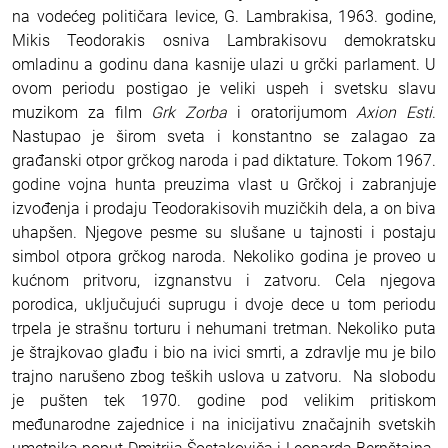
na vodećeg političara levice, G. Lambrakisa, 1963. godine,
Mikis Teodorakis osniva Lambrakisovu demokratsku
omladinu a godinu dana kasnije ulazi u grčki parlament. U
ovom periodu postigao je veliki uspeh i svetsku slavu
muzikom za film
Grk Zorba
i oratorijumom
Axion Esti
.
Nastupao je širom sveta i konstantno se zalagao za
građanski otpor grčkog naroda i pad diktature. Tokom 1967.
godine vojna hunta preuzima vlast u Grčkoj i zabranjuje
izvođenja i prodaju Teodorakisovih muzičkih dela, a on biva
uhapšen. Njegove pesme su slušane u tajnosti i postaju
simbol otpora grčkog naroda. Nekoliko godina je proveo u
kućnom pritvoru, izgnanstvu i zatvoru. Cela njegova
porodica, uključujući suprugu i dvoje dece u tom periodu
trpela je strašnu torturu i nehumani tretman. Nekoliko puta
je štrajkovao glađu i bio na ivici smrti, a zdravlje mu je bilo
trajno narušeno zbog teških uslova u zatvoru. Na slobodu
je pušten tek 1970. godine pod velikim pritiskom
međunarodne zajednice i na inicijativu značajnih svetskih