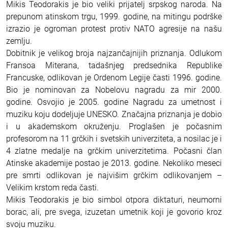
Mikis Teodorakis je bio veliki prijatelj srpskog naroda. Na
prepunom atinskom trgu, 1999. godine, na mitingu podrške
izrazio je ogroman protest protiv NATO agresije na našu
zemlju.
Dobitnik je velikog broja najzančajnijih priznanja. Odlukom
Fransoa Miterana, tadašnjeg predsednika Republike
Francuske, odlikovan je Ordenom Legije časti 1996. godine.
Bio je nominovan za Nobelovu nagradu za mir 2000.
godine. Osvojio je 2005. godine Nagradu za umetnost i
muziku koju dodeljuje UNESKO. Značajna priznanja je dobio
i u akademskom okruženju. Proglašen je počasnim
profesorom na 11 grčkih i svetskih univerziteta, a nosilac je i
4 zlatne medalje na grčkim univerzitetima. Počasni član
Atinske akademije postao je 2013. godine. Nekoliko meseci
pre smrti odlikovan je najvišim grčkim odlikovanjem –
Velikim krstom reda časti.
Mikis Teodorakis je bio simbol otpora diktaturi, neumorni
borac, ali, pre svega, izuzetan umetnik koji je govorio kroz
svoju muziku.