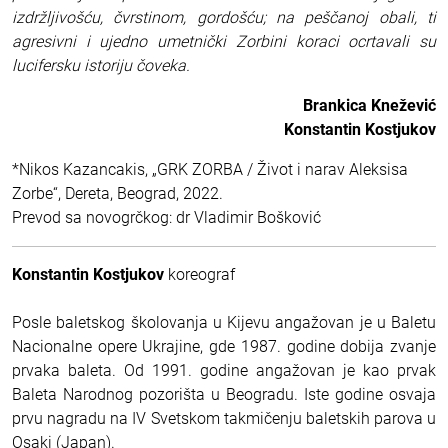
izdržljivošću, čvrstinom, gordošću; na peščanoj obali, ti
agresivni i ujedno umetnički Zorbini koraci ocrtavali su
lucifersku istoriju čoveka.
Brankica Knežević
Konstantin Kostjukov
*Nikos Kazancakis, „GRK ZORBA / Život i narav Aleksisa
Zorbe“, Dereta, Beograd, 2022.
Prevod sa novogrčkog: dr Vladimir Bošković
Konstantin Kostjukov
koreograf
Posle baletskog školovanja u Kijevu angažovan je u Baletu
Nacionalne opere Ukrajine, gde 1987. godine dobija zvanje
prvaka baleta. Od 1991. godine angažovan je kao prvak
Baleta Narodnog pozorišta u Beogradu. Iste godine osvaja
prvu nagradu na IV Svetskom takmičenju baletskih parova u
Osaki (Japan).