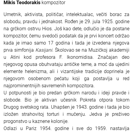
Mikis Teodorakis
kompozitor
Umetnik, aktivista, političar, intelektualac, večiti borac za
slobodu, pravdu i jednakost. Rođen je 29. jula 1925. godine
na grčkom ostrvu Hios. Još kao dete, odlučio je da postane
kompozitor, čemu svedoči podatak da je prvi koncert održao
kada je imao samo 17 godina i tada je izvedena njegova
prva simfonija
Kasijani
. Školovao se na Muzičkoj akademiji
u Atini kod profesora F. Ikonomidisa. Značajan deo
njegovog opusa obuhvataju antičke teme, a moć da ujedini
elemente helenizma, ali i vizantijske tradicije doprinela je
njegovom osobenom pečatu koji ga postavlja u red
najprominentnijih savremenih kompozitora.
U potpunosti je bio predan grčkom narodu i ideji pravde i
slobode. Bio je aktivan učesnik Pokreta otpora tokom
Drugog svetskog rata. Uhapšen je 1943. godine i tada je bio
izložen strahovitoj torturi i mučenju. Jedva je preživeo
progonstvo u kaznene kolonije.
Odlazi u Pariz 1954. godine i sve do 1959. nastavlja