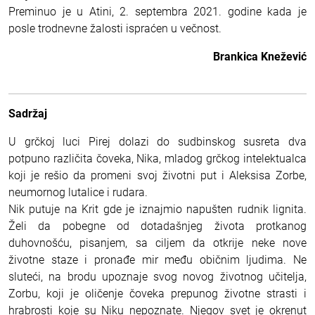
Preminuo je u Atini, 2. septembra 2021. godine kada je
posle trodnevne žalosti ispraćen u večnost.
Brankica Knežević
Sadržaj
U grčkoj luci Pirej dolazi do sudbinskog susreta dva
potpuno različita čoveka, Nika, mladog grčkog intelektualca
koji je rešio da promeni svoj životni put i Aleksisa Zorbe,
neumornog lutalice i rudara.
Nik putuje na Krit gde je iznajmio napušten rudnik lignita.
Želi da pobegne od dotadašnjeg života protkanog
duhovnošću, pisanjem, sa ciljem da otkrije neke nove
životne staze i pronađe mir među običnim ljudima. Ne
sluteći, na brodu upoznaje svog novog životnog učitelja,
Zorbu, koji je oličenje čoveka prepunog životne strasti i
hrabrosti koje su Niku nepoznate. Njegov svet je okrenut