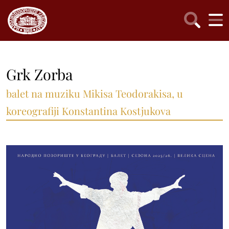
Grk Zorba
balet na muziku Mikisa Teodorakisa, u
koreografiji Konstantina Kostjukova