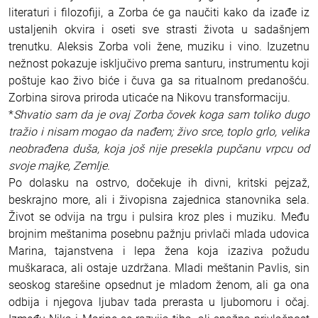
literaturi i filozofiji, a Zorba će ga naučiti kako da izađe iz
ustaljenih okvira i oseti sve strasti života u sadašnjem
trenutku. Aleksis Zorba voli žene, muziku i vino. Izuzetnu
nežnost pokazuje isključivo prema santuru, instrumentu koji
poštuje kao živo biće i čuva ga sa ritualnom predanošću.
Zorbina sirova priroda uticaće na Nikovu transformaciju.
*
Shvatio sam da je ovaj Zorba čovek koga sam toliko dugo
tražio i nisam mogao da nađem; živo srce, toplo grlo, velika
neobrađena duša, koja još nije presekla pupčanu vrpcu od
svoje majke, Zemlje.
Po dolasku na ostrvo, dočekuje ih divni, kritski pejzaž,
beskrajno more, ali i živopisna zajednica stanovnika sela.
Život se odvija na trgu i pulsira kroz ples i muziku. Među
brojnim meštanima posebnu pažnju privlači mlada udovica
Marina, tajanstvena i lepa žena koja izaziva požudu
muškaraca, ali ostaje uzdržana. Mladi meštanin Pavlis, sin
seoskog starešine opsednut je mladom ženom, ali ga ona
odbija i njegova ljubav tada prerasta u ljubomoru i očaj.