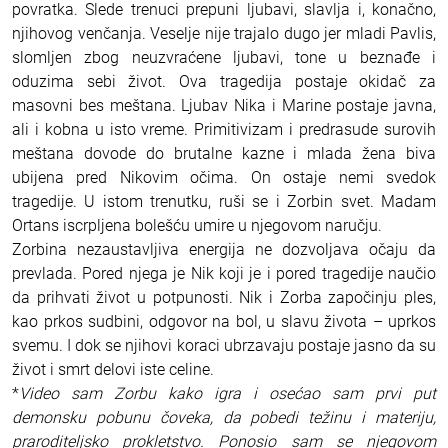
povratka. Slede trenuci prepuni ljubavi, slavlja i, konačno,
njihovog venčanja. Veselje nije trajalo dugo jer mladi Pavlis,
slomljen zbog neuzvraćene ljubavi, tone u beznađe i
oduzima sebi život. Ova tragedija postaje okidač za
masovni bes meštana. Ljubav Nika i Marine postaje javna,
ali i kobna u isto vreme. Primitivizam i predrasude surovih
meštana dovode do brutalne kazne i mlada žena biva
ubijena pred Nikovim očima. On ostaje nemi svedok
tragedije. U istom trenutku, ruši se i Zorbin svet. Madam
Ortans iscrpljena bolešću umire u njegovom naručju.
Zorbina nezaustavljiva energija ne dozvoljava očaju da
prevlada. Pored njega je Nik koji je i pored tragedije naučio
da prihvati život u potpunosti. Nik i Zorba započinju ples,
kao prkos sudbini, odgovor na bol, u slavu života – uprkos
svemu. I dok se njihovi koraci ubrzavaju postaje jasno da su
život i smrt delovi iste celine.
*
Video sam Zorbu kako igra i osećao sam prvi put
demonsku pobunu čoveka, da pobedi težinu i materiju,
praroditeljsko prokletstvo. Ponosio sam se njegovom