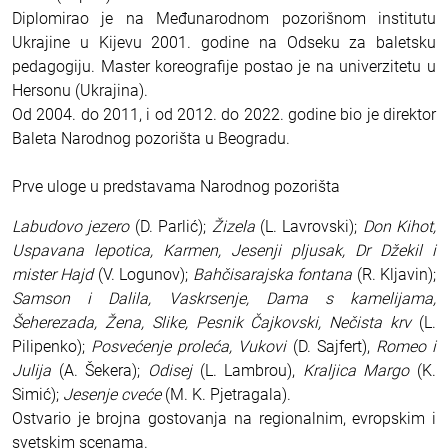
Diplomirao je na Međunarodnom pozorišnom institutu
Ukrajine u Kijevu 2001. godine na Odseku za baletsku
pedagogiju. Master koreografije postao je na univerzitetu u
Hersonu (Ukrajina).
Od 2004. do 2011, i od 2012. do 2022. godine bio je direktor
Baleta Narodnog pozorišta u Beogradu.
Prve uloge u predstavama Narodnog pozorišta
Labudovo jezero
(D. Parlić);
Žizela
(L. Lavrovski);
Don Kihot,
Uspavana lepotica, Karmen, Jesenji pljusak, Dr Džekil i
mister Hajd
(V. Logunov);
Bahčisarajska fontana
(R. Kljavin);
Samson i Dalila, Vaskrsenje, Dama s kamelijama,
Šeherezada, Žena, Slike, Pesnik Čajkovski, Nečista krv
(L.
Pilipenko);
Posvećenje proleća, Vukovi
(D. Sajfert),
Romeo i
Julija
(A. Šekera);
Odisej
(L. Lambrou),
Kraljica Margo
(K.
Simić);
Jesenje cveće
(M. K. Pjetragala).
Ostvario je brojna gostovanja na regionalnim, evropskim i
svetskim scenama.