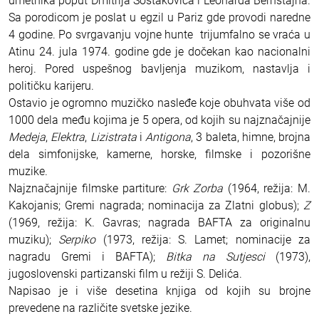
umetnika poput Dmitrija Šostakoviča i Leonarda Bernštajna.
Sa porodicom je poslat u egzil u Pariz gde provodi naredne
4 godine. Po svrgavanju vojne hunte trijumfalno se vraća u
Atinu 24. jula 1974. godine gde je dočekan kao nacionalni
heroj. Pored uspešnog bavljenja muzikom, nastavlja i
političku karijeru.
Ostavio je ogromno muzičko nasleđe koje obuhvata više od
1000 dela među kojima je 5 opera, od kojih su najznačajnije
Medeja
,
Elektra
,
Lizistrata
i
Antigona
, 3 baleta, himne, brojna
dela simfonijske, kamerne, horske, filmske i pozorišne
muzike.
Najznačajnije filmske partiture:
Grk Zorba
(1964, režija: M.
Kakojanis; Gremi nagrada; nominacija za Zlatni globus);
Z
(1969, režija: K. Gavras; nagrada BAFTA za originalnu
muziku);
Serpiko
(1973, režija: S. Lamet; nominacije za
nagradu Gremi i BAFTA);
Bitka na Sutjesci
(1973),
jugoslovenski partizanski film u režiji S. Delića.
Napisao je i više desetina knjiga od kojih su brojne
prevedene na različite svetske jezike.