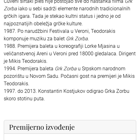
Čuveni sirtaki ples nije postojao sve do nastanka filma
Grk
Zorba
iako u sebi sadrži elemente narodnih tradicionalnih
grčkih igara. Tada je stekao kultni status i jedno je od
najpoznatijih obeležja grčke kulture.
1987. Po narudžbini Festivala u Veroni, Teodorakis
komponuje muziku za balet
Grk Zorba
.
1988. Premijera baleta u koreografiji Lorke Mjasina u
veličanstvenoj Areni u Veroni pred 18000 gledalaca. Dirigent
je Mikis Teodorakis.
1994. Premijera baleta
Grk Zorba
u Srpskom narodnom
pozorištu u Novom Sadu. Počasni gost na premijeri je Mikis
Teodorakis.
1997. do 2013. Konstantin Kostjukov odigrao Grka Zorbu
skoro stotinu puta.
Premijerno izvođenje