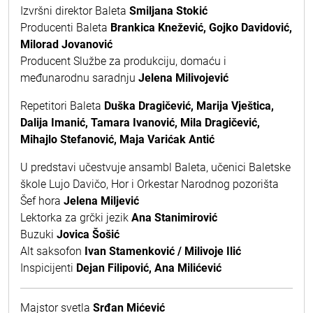
Izvršni direktor Baleta
Smiljana Stokić
Producenti Baleta
Brankica Knežević, Gojko Davidović,
Milorad Jovanović
Producent Službe za produkciju, domaću i
međunarodnu saradnju
Jelena Milivojević
Repetitori Baleta
Duška Dragičević, Marija Vještica,
Dalija Imanić, Tamara Ivanović, Mila Dragičević,
Mihajlo Stefanović, Maja Varićak Antić
U predstavi učestvuje ansambl Baleta, učenici Baletske
škole Lujo Davičo, Hor i Orkestar Narodnog pozorišta
Šef hora
Jelena Miljević
Lektorka za grčki jezik
Ana Stanimirović
Buzuki
Jovica Šošić
Alt saksofon
Ivan Stamenković / Milivoje Ilić
Inspicijenti
Dejan Filipović, Ana Milićević
Majstor svetla
Srđan Mićević