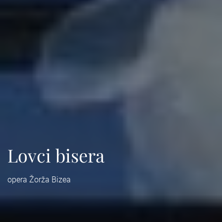
Lovci bisera
opera Žorža Bizea