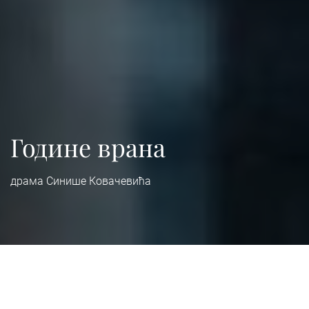
Године врана
драма Синише Ковачевића