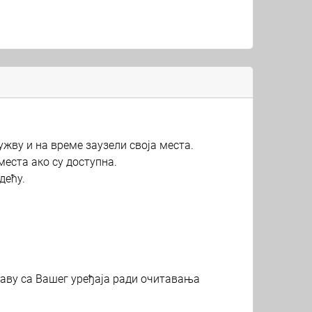
жву и на време заузели своја места.
места ако су доступна.
дећу.
таву са Вашег уређаја ради очитавања