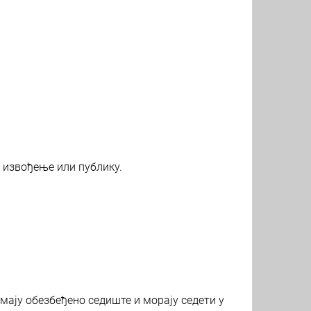
 извођење или публику.
мају обезбеђено седиште и морају седети у