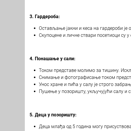
3. Гардероба:
Остављање јакни и кеса на гардероби је 
Скупоцене и личне ствари посетиоци су у
4. Понашање у сали:
Током представе молимо за тишину. Искљ
Снимање и фотографисање током предста
Унос хране и пића у салу је строго забрањ
Пушење у позоришту, укључујући салу и св
5. Деца у позоришту:
Деца млађа од 5 година могу присуствова