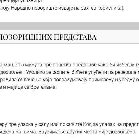
рвација улазница.
 Народно позориште издаје на захтев корисника).
 ПОЗОРИШНИХ ПРЕДСТАВА
јмање 15 минута пре почетка представе како би избегли гу
 дозвољен. Уколико закасните, бићете упућени на резервна 
равила облачења која подразумевају примерену и уредну о
 и мајице са бретелама.
ру пре уласка у салу или покажите Код за улазак на предс
аведена на њима. Заузимање других места није дозвољено.