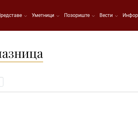
Представе
Уметници
Позориште
Вести
Инфор
лазница