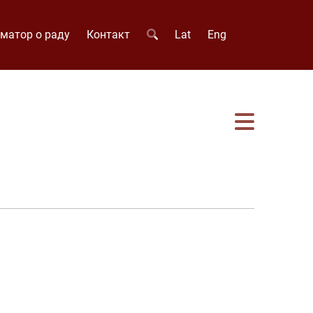
матор о раду
Контакт
Lat
Eng