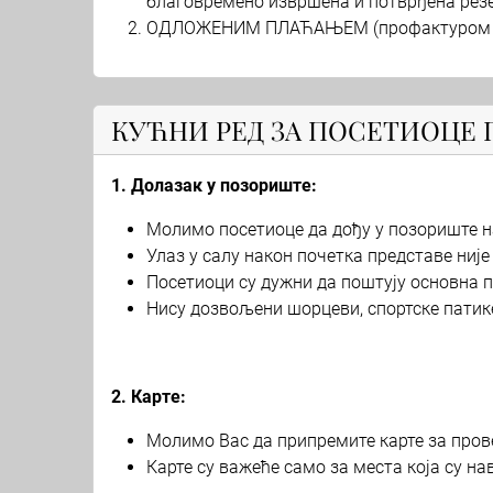
благовремено извршена и потврђена резе
ОДЛОЖЕНИМ ПЛАЋАЊЕМ (профактуром коју
КУЋНИ РЕД ЗА ПОСЕТИОЦЕ
1. Долазак у позориште:
Молимо посетиоце да дођу у позориште на
Улаз у салу након почетка представе није
Посетиоци су дужни да поштују основна п
Нису дозвољени шорцеви, спортске патике
2. Карте:
Молимо Вас да припремите карте за прове
Карте су важеће само за места која су н