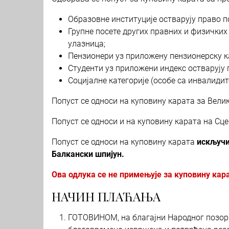
Образовне институције остварују право п
Групне посете других правних и физичких
улазница;
Пензионери уз приложену пензионерску ка
Студенти уз приложени индекс остварују 
Социјалне категорије (особе са инвалидит
Попуст се односи на куповину карата за Велику 
Попуст се односи и на куповину карата на Сц
Попуст се односи на куповину карата
искључи
Балкански шпијун.
Ова одлука се не примењује за куповину кар
НАЧИН ПЛАЋАЊА
ГОТОВИНОМ, на благајни Народног позори