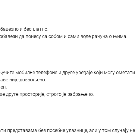
обавезно и бесплатно.
 обавези да понесу са собом и сами воде рачуна о њима.
учите мобилне телефоне и друге уређаје који могу ометати
ве није дозвољено.
ен.
е друге просторије, строго је забрањено.
ти представама без посебне улазнице, али у том случају не