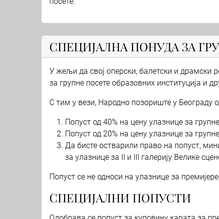
посете.
СПЕЦИЈАЛНА ПОНУДА ЗА ГР
У жељи да свој оперски, балетски и драмски 
за групне посете образовних институција и дру
С тим у вези, Народно позориште у Београду 
Попуст од 40% на цену улазнице за групне
Попуст од 20% на цену улазнице за групн
Да бисте остварили право на попуст, мин
за улазнице за II и III галерију Велике с
Попуст се не односи на улазнице за премијере
СПЕЦИЈАЛНИ ПОПУСТИ
Одобрава се попуст за куповину карата за пр