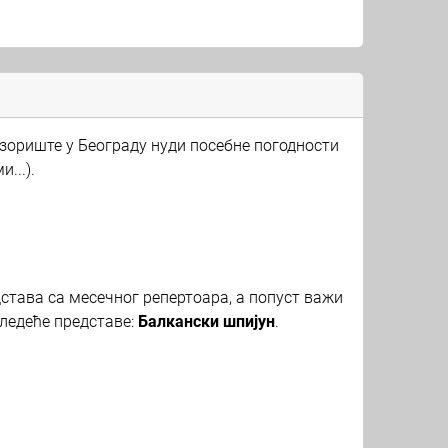
озориште у Београду нуди посебне погодности
...).
дстава са месечног репертоара, а попуст важи
 следеће представе:
Балкански шпијун
.