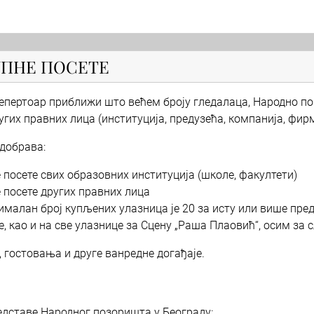
УПНЕ ПОСЕТЕ
репертоар приближи што већем броју гледалаца, Народно п
гих правних лица (институција, предузећа, компанија, фирми
одобрава:
 посете свих образовних институција (школе, факултети)
е посете других правних лица
ималан број купљених улазница је 20 за исту или више пре
цене, као и на све улазнице за Сцену „Раша Плаовић“, осим за
, гостовања и друге ванредне догађаје.
едставе Народног позоришта у Београду: