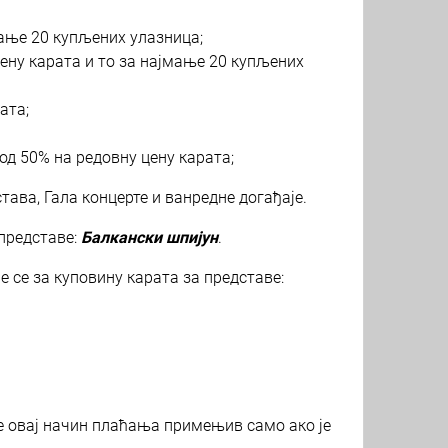
мање 20 купљених улазница;
цену карата и то за најмање 20 купљених
ата;
од 50% на редовну цену карата;
става, Гала концерте и ванредне догађаје.
 представе:
Балкански шпијун
.
 се за куповину карата за представе:
 овај начин плаћања примењив само ако је