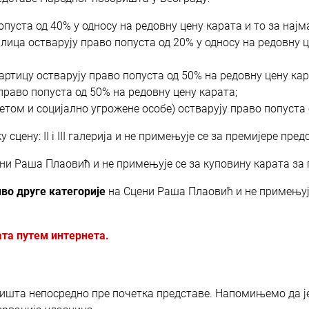
опуста од 40% у односу на редовну цену карата и то за нај
 лица остварују право попуста од 20% у односу на редовну 
ртицу остварују право попуста од 50% на редовну цену кар
право попуста од 50% на редовну цену карата;
етом и социјално угрожене особе) остварују право попуста 
сцену: II i III галерија и не примењује се за премијере пред
ени Раша Плаовић и не примењује се за куповину карата за
во друге категорије
на Сцени Раша Плаовић и не примењује
ата путем интернета.
шта непосредно пре почетка представе. Напомињемо да је