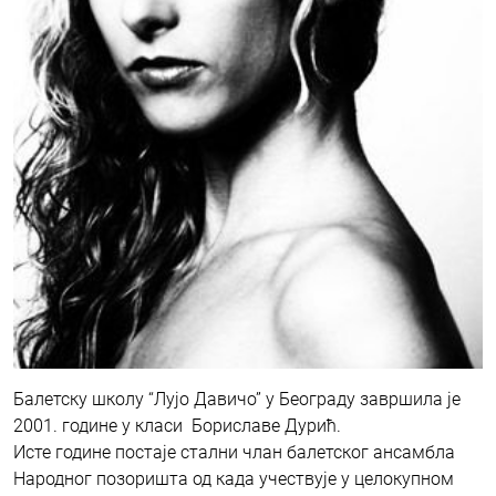
Балетску школу “Лујо Давичо” у Београду завршила је
2001. године у класи Бориславе Дурић.
Исте године постаје стални члан балетског ансамбла
Народног позоришта од када учествује у целокупном