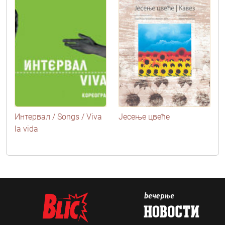
Интервал / Songs / Viva
Јесење цвеће
la vida