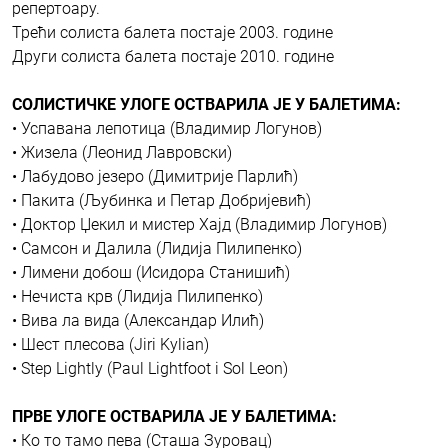
репертоару.
Трећи солиста балета постаје 2003. године
Други солиста балета постаје 2010. године
СОЛИСТИЧКЕ УЛОГЕ ОСТВАРИЛА ЈЕ У БАЛЕТИМА:
• Успавана лепотица (Владимир Логунов)
• Жизела (Леонид Лавровски)
• Лабудово језеро (Димитрије Парлић)
• Пакита (Љубинка и Петар Добријевић)
• Доктор Џекил и мистер Хајд (Владимир Логунов)
• Самсон и Далила (Лидија Пилипенко)
• Лимени добош (Исидора Станишић)
• Нечиста крв (Лидија Пилипенко)
• Вива ла вида (Александар Илић)
• Шест плесова (Jiri Kylian)
• Step Lightly (Paul Lightfoot i Sol Leon)
ПРВЕ УЛОГЕ ОСТВАРИЛА ЈЕ У БАЛЕТИМА:
• Ко то тамо пева (Сташа Зуровац)