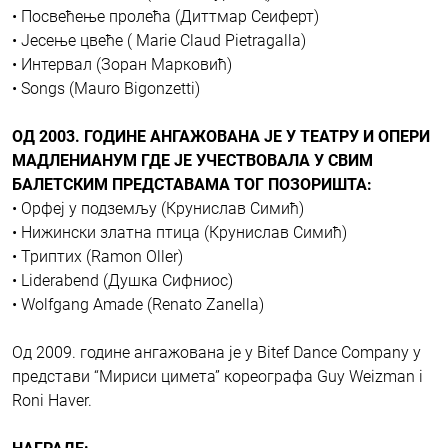
• Посвећење пролећа (Диттмар Сеиферт)
• Јесење цвеће ( Marie Claud Pietragalla)
• Интервал (Зоран Марковић)
• Songs (Mauro Bigonzetti)
ОД 2003. ГОДИНЕ АНГАЖОВАНА ЈЕ У ТЕАТРУ И ОПЕРИ
МАДЛЕНИАНУМ ГДЕ ЈЕ УЧЕСТВОВАЛА У СВИМ
БАЛЕТСКИМ ПРЕДСТАВАМА ТОГ ПОЗОРИШТА:
• Орфеј у подземљу (Крунислав Симић)
• Нижински златна птица (Крунислав Симић)
• Триптих (Ramon Oller)
• Liderabend (Душка Сифниос)
• Wolfgang Amade (Renato Zanella)
Од 2009. године ангажована је у Bitef Dance Company у
представи “Мириси цимета” кореографа Guy Weizman i
Roni Haver.