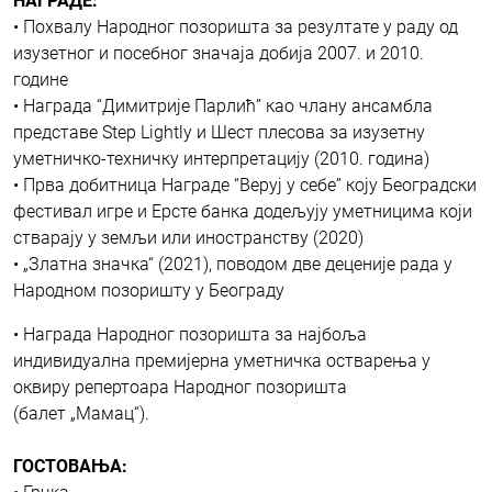
НАГРАДЕ:
• Похвалу Народног позоришта за резултате у раду од
изузетног и посебног значаја добија 2007. и 2010.
године
• Награда “Димитрије Парлић” као члану ансамбла
представе Step Lightly и Шест плесова за изузетну
уметничко-техничку интерпретацију (2010. година)
• Прва добитница Награде “Веруј у себе” коју Београдски
фестивал игре и Ерсте банка додељују уметницима који
стварају у земљи или иностранству (2020)
• „Златна значка“ (2021), поводом две деценије рада у
Народном позоришту у Београду
• Награда Народног позоришта за најбоља
индивидуална премијерна уметничка остварења у
оквиру репертоара Народног позоришта
(балет „Мамац“).
ГОСТОВАЊА: