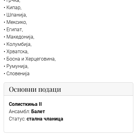
• Грчка,
• Кипар,
• Шпанија,
• Мексико,
• Египат,
• Македонија,
• Колумбија,
• Хрватска,
• Босна и Херцеговина,
• Румунија,
• Словенија
Основни подаци
Солисткиња II
Ансамбл:
Балет
Статус:
стална чланица